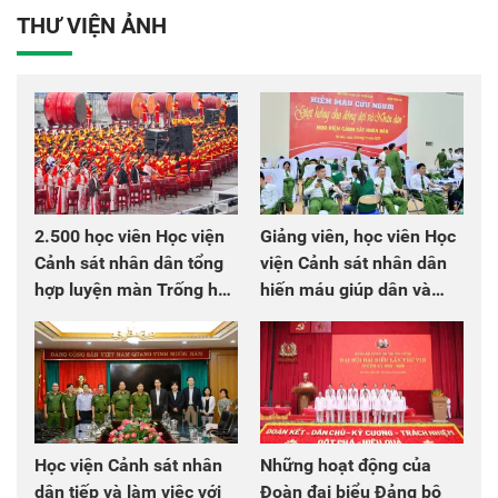
THƯ VIỆN ẢNH
2.500 học viên Học viện
Giảng viên, học viên Học
Cảnh sát nhân dân tổng
viện Cảnh sát nhân dân
hợp luyện màn Trống hội
hiến máu giúp dân và
chào mừng Đại hội Đảng
đồng đội
Học viện Cảnh sát nhân
Những hoạt động của
dân tiếp và làm việc với
Đoàn đại biểu Đảng bộ