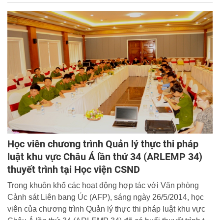
Lan do ông Federik Stolper, Quyền Giám đốc Học viện
ILEA làm trưởng đoàn. Cùng đi với đoàn có Tướng
Monthon Ngernwattana, Cảnh sát Hoàng gia Thái Lan;
Ông Thomas W.Eckert, Tùy viên An ninh Đại sứ quán Hoa
Kỳ; ông Tomas A.Mandl, cán bộ Phòng Chính trị ĐSQ Hoa
Kì.
Học viên chương trình Quản lý thực thi pháp
luật khu vực Châu Á lần thứ 34 (ARLEMP 34)
thuyết trình tại Học viện CSND
Trong khuôn khổ các hoạt động hợp tác với Văn phòng
Cảnh sát Liên bang Úc (AFP), sáng ngày 26/5/2014, học
viên của chương trình Quản lý thực thi pháp luật khu vực