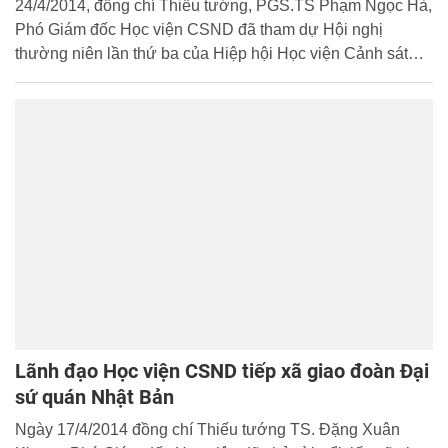
24/4/2014, đồng chí Thiếu tướng, PGS.TS Phạm Ngọc Hà,
Phó Giám đốc Học viện CSND đã tham dự Hội nghị
thường niên lần thứ ba của Hiệp hội Học viện Cảnh sát
quốc tế (INTERPA) do Cơ quan Cảnh sát Hoàng gia
Malaysia chủ trì tổ chức tại Thành phố Putrajaya, Trung
tâm hành chính trung ương của Malaysia. Hội nghị có sự
tham dự của 119 đại biểu, đại diện cho các cơ sở đào tạo
cảnh sát của 36 quốc gia cùng đại diện của 3 tổ chức quốc
tế là: Tổ chức cảnh sát hình sự quốc tế (INTERPOL), Hiệp
hội đại học cảnh sát Châu Âu (AEPC) và Ban Thư ký
ASEANAPOL. Ngài Seri Ahmad Zahid Hamidi Bin, Bộ
trưởng Bộ Nội vụ Malaysia đã chủ trì phiên khai mạc và có
bài phát biểu chào mừng Hội nghị.
Lãnh đạo Học viện CSND tiếp xã giao đoàn Đại
sứ quán Nhật Bản
Ngày 17/4/2014 đồng chí Thiếu tướng TS. Đặng Xuân