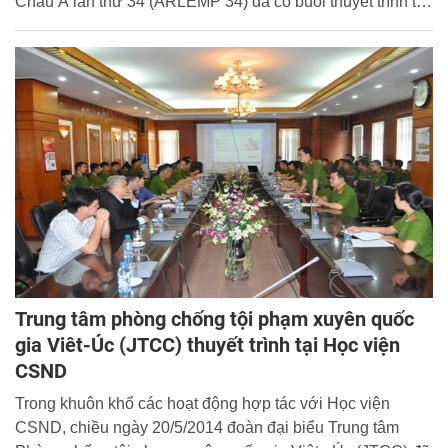
Châu Á lần thứ 34 (ARLEMP 34) đã có buổi thuyết trình tại
Học viện CSND. Tham gia buổi thuyết trình có đông đảo
cán bộ, giáo viên thuộc các khoa, phòng, bộ môn và học
viên Học viện CSND.
Trung tâm phòng chống tội phạm xuyên quốc
gia Viêt-Úc (JTCC) thuyết trình tại Học viện
CSND
Trong khuôn khổ các hoạt động hợp tác với Học viện
CSND, chiều ngày 20/5/2014 đoàn đại biểu Trung tâm