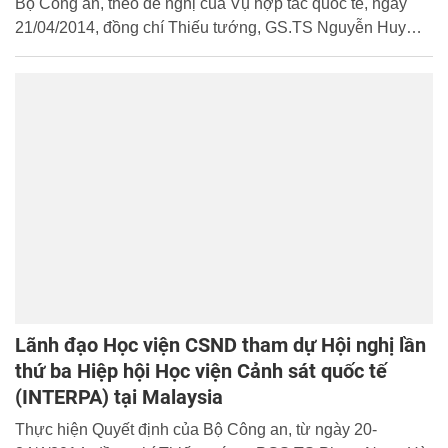
Bộ Công an, theo đề nghị của Vụ hợp tác quốc tế, ngày
21/04/2014, đồng chí Thiếu tướng, GS.TS Nguyễn Huy
Thuật, Phó Giám đốc Học viện CSND đã chủ trì buổi làm
việc với đại diện của Đại học Cảnh sát Na-uy, ông Ivar
Husby, Trợ lý Cảnh sát trưởng - Trưởng Khoa đào tạo Sau
đại học. Tham dự buổi làm việc về phía Na-uy có Đại diện
Trung tâm nhân quyền - Đại học Oslo và Đại sứ quán Na-
uy tại Hà Nội; phía Việt Nam có đại diện Lãnh đạo phòng
chức năng của các đơn vị C44, C45, A92 và V12.
Lãnh đạo Học viện CSND tham dự Hội nghị lần
thứ ba Hiệp hội Học viện Cảnh sát quốc tế
(INTERPA) tại Malaysia
Thực hiện Quyết định của Bộ Công an, từ ngày 20-