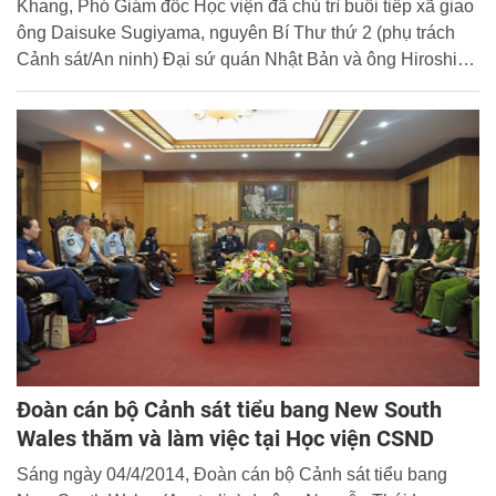
Khang, Phó Giám đốc Học viện đã chủ trì buổi tiếp xã giao
ông Daisuke Sugiyama, nguyên Bí Thư thứ 2 (phụ trách
Cảnh sát/An ninh) Đại sứ quán Nhật Bản và ông Hiroshi
Konishi, người kế nhiệm ông Daisuke Sugiyama. Cùng
tham dự buổi tiếp có đại diện Lãnh đạo Văn phòng Học
viện, Phòng Hợp tác quốc tế và cán bộ Đại sứ quán Nhật
Bản.
Đoàn cán bộ Cảnh sát tiểu bang New South
Wales thăm và làm việc tại Học viện CSND
Sáng ngày 04/4/2014, Đoàn cán bộ Cảnh sát tiểu bang