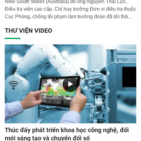
New South Wales (Australia) do ông Nguyễn Thái Lực,
Điều tra viên cao cấp, Chỉ huy trưởng Đơn vị điều tra thuộc
Cục Phòng, chống tội phạm làm trưởng đoàn đã tới thăm
và làm việc tại Học viện CSND. Tiếp đón và làm việc với
THƯ VIỆN VIDEO
đoàn có đồng chí Thiếu tướng, TS. Đặng Xuân Khang,
Phó Giám đốc Học viện CSND, đại diện lãnh đạo Vụ hợp
tác Quốc tế, Bộ Công an; đại diện lãnh đạo Văn phòng
Học viện; Khoa Kĩ thuật hình sự và Phòng Hợp tác quốc tế
thuộc Học viện CSND.
Thúc đẩy phát triển khoa học công nghệ, đổi
mới sáng tạo và chuyển đổi số