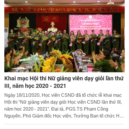
của Trung ương Đoàn TNCS Hồ Chí Minh tham gia
Chương trình “San sẻ yêu thương cùng miền Trung”.
Khai mạc Hội thi Nữ giảng viên dạy giỏi lần thứ
III, năm học 2020 - 2021
Ngày 18/11/2020, Học viện CSND đã tổ chức lễ khai mạc
Hội thi “Nữ giảng viên dạy giỏi Học viện CSND lần thứ III,
năm học 2020 - 2021”. Đại tá, PGS.TS Phạm Công
Nguyên, Phó Giám đốc Học viện, Trưởng Ban tổ chức Hội
thi dự và phát biểu chỉ đạo tại buổi lễ.