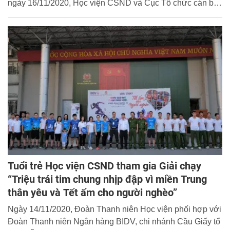
ngày 16/11/2020, Học viện CSND và Cục Tổ chức cán bộ
- Bộ Công an đã phối hợp tổ chức Chương trình giao lưu
bóng đá giao lưu kết nối giữa cán bộ, chiến sĩ hai đơn vị.
Tuổi trẻ Học viện CSND tham gia Giải chạy
“Triệu trái tim chung nhịp đập vì miền Trung
thân yêu và Tết ấm cho người nghèo”
Ngày 14/11/2020, Đoàn Thanh niên Học viện phối hợp với
Đoàn Thanh niên Ngân hàng BIDV, chi nhánh Cầu Giấy tổ