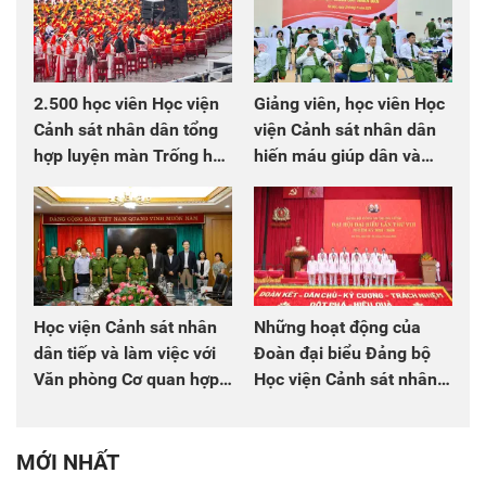
2.500 học viên Học viện
Giảng viên, học viên Học
Cảnh sát nhân dân tổng
viện Cảnh sát nhân dân
hợp luyện màn Trống hội
hiến máu giúp dân và
chào mừng Đại hội Đảng
đồng đội
Học viện Cảnh sát nhân
Những hoạt động của
dân tiếp và làm việc với
Đoàn đại biểu Đảng bộ
Văn phòng Cơ quan hợp
Học viện Cảnh sát nhân
tác quốc tế Nhật Bản tại
dân tại Đại hội đại biểu
Việt Nam
Đảng bộ Công an Trung
ương lần thứ VIII, nhiệm
MỚI NHẤT
kỳ 2025 - 2030