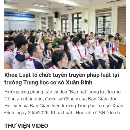
Khoa Luật tổ chức tuyên truyền pháp luật tại
trường Trung học cơ sở Xuân Đỉnh
Hưởng ứng phong trào thi đua “Ba nhất” trong lực lượng
Công an nhân dân, được sự đồng ý của Ban Giám đốc
Học viện và Ban Giám hiệu trường Trung học cơ sở Xuân
Đỉnh, ngày 20/5/2026, Khoa Luật - Học viện CSND tổ chức
tuyên truyền pháp luật tại trường Trung học cơ sở Xuân
THƯ VIỆN VIDEO
Đỉnh tại địa bàn phường Xuân Đỉnh, thành phố Hà Nội.