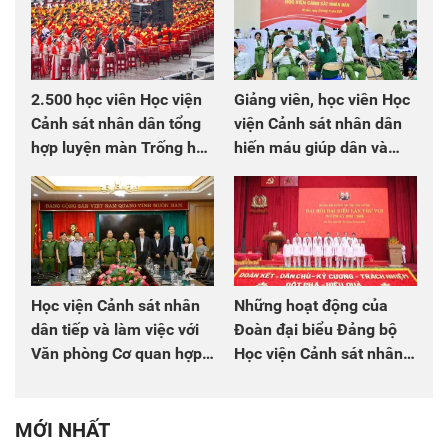
2.500 học viên Học viện
Giảng viên, học viên Học
Cảnh sát nhân dân tổng
viện Cảnh sát nhân dân
hợp luyện màn Trống hội
hiến máu giúp dân và
chào mừng Đại hội Đảng
đồng đội
Học viện Cảnh sát nhân
Những hoạt động của
dân tiếp và làm việc với
Đoàn đại biểu Đảng bộ
Văn phòng Cơ quan hợp
Học viện Cảnh sát nhân
tác quốc tế Nhật Bản tại
dân tại Đại hội đại biểu
Việt Nam
Đảng bộ Công an Trung
ương lần thứ VIII, nhiệm
MỚI NHẤT