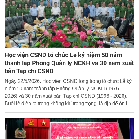
Học viện CSND tổ chức Lễ kỷ niệm 50 năm
thành lập Phòng Quản lý NCKH và 30 năm xuất
bản Tạp chí CSND
Ngày 22/5/2026, Học viện CSND long trọng tổ chức Lễ kỷ
niệm 50 năm thành lập Phòng Quản lý NCKH (1976 -
2026) và 30 năm xuất bản Tạp chí CSND (1996 - 2026).
Buổi lễ diễn ra trong không khí trang trọng, là dịp để ôn lại
truyền thống vẻ vang, ghi nhận những đóng góp quan
trọng của các thế hệ cán bộ, chiến sĩ đối với sự nghiệp
giáo dục, đào tạo, nghiên cứu khoa học của Học viện
CSND và lực lượng CAND.