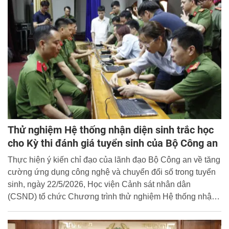
Trung tá, PGS.TS Ngô Văn Vinh – Phó Trưởng khoa
Nghiệp vụ điều tra hình sự, Học viện Cảnh sát nhân dân
đồng chủ trì tọa đàm.
Thử nghiệm Hệ thống nhận diện sinh trắc học
cho Kỳ thi đánh giá tuyển sinh của Bộ Công an
Thực hiện ý kiến chỉ đạo của lãnh đạo Bộ Công an về tăng
cường ứng dụng công nghệ và chuyển đổi số trong tuyển
sinh, ngày 22/5/2026, Học viện Cảnh sát nhân dân
(CSND) tổ chức Chương trình thử nghiệm Hệ thống nhận
diện sinh trắc học cho Kỳ thi đánh giá tuyển sinh, năm học
2026 - 2027.