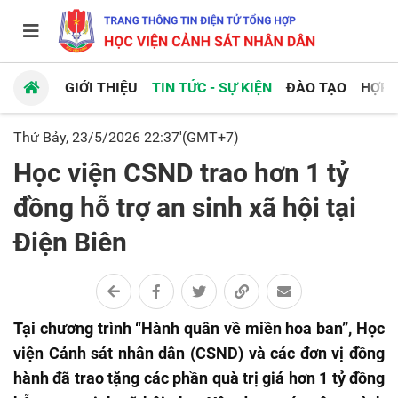
GIỚI THIỆU
TIN TỨC - SỰ KIỆN
ĐÀO TẠO
HỢP 
Thứ Bảy, 23/5/2026 22:37'(GMT+7)
Học viện CSND trao hơn 1 tỷ
đồng hỗ trợ an sinh xã hội tại
Điện Biên
Tại chương trình “Hành quân về miền hoa ban”, Học
viện Cảnh sát nhân dân (CSND) và các đơn vị đồng
hành đã trao tặng các phần quà trị giá hơn 1 tỷ đồng