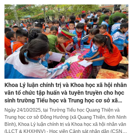
xã Bích Hào, tỉnh Nghệ An. Tổng các phần quà, tiền mặt
được trao tặng là 5 tỷ 570 triệu đồng.
Khoa Lý luận chính trị và Khoa học xã hội nhân
văn tổ chức tập huấn và tuyên truyền cho học
sinh trường Tiểu học và Trung học cơ sở xã
Quang Thiện, tỉnh Ninh Bình
Ngày 24/10/2025, tại Trường Tiểu học Quang Thiện và
Trung học cơ sở Đông Hướng (xã Quang Thiện, tỉnh Ninh
Bình), Khoa Lý luận chính trị và Khoa học xã hội nhân văn
(LLCT & KHXHNV) - Học viện Cảnh sát nhân dân (CSND)