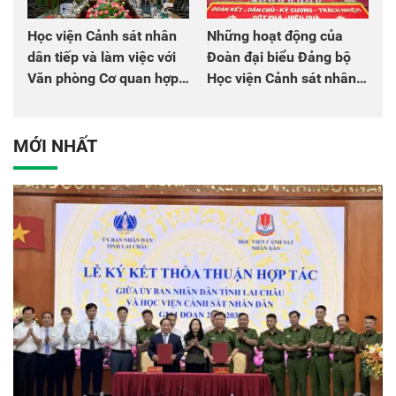
Học viện Cảnh sát nhân
Những hoạt động của
dân tiếp và làm việc với
Đoàn đại biểu Đảng bộ
Văn phòng Cơ quan hợp
Học viện Cảnh sát nhân
tác quốc tế Nhật Bản tại
dân tại Đại hội đại biểu
Việt Nam
Đảng bộ Công an Trung
ương lần thứ VIII, nhiệm
MỚI NHẤT
kỳ 2025 - 2030