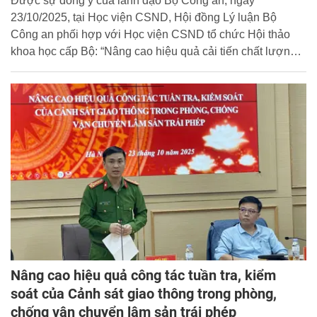
Được sự đồng ý của lãnh đạo Bộ Công an, ngày
23/10/2025, tại Học viện CSND, Hội đồng Lý luận Bộ
Công an phối hợp với Học viện CSND tổ chức Hội thảo
khoa học cấp Bộ: “Nâng cao hiệu quả cải tiến chất lượng
Chương trình đào tạo sau Tự đánh giá tại các trường
Công an nhân dân”. Đại tá, TS. Nguyễn Đăng Sáu, Phó
Giám đốc Học viện CSND chủ trì Hội thảo.
Nâng cao hiệu quả công tác tuần tra, kiểm
soát của Cảnh sát giao thông trong phòng,
chống vận chuyển lâm sản trái phép