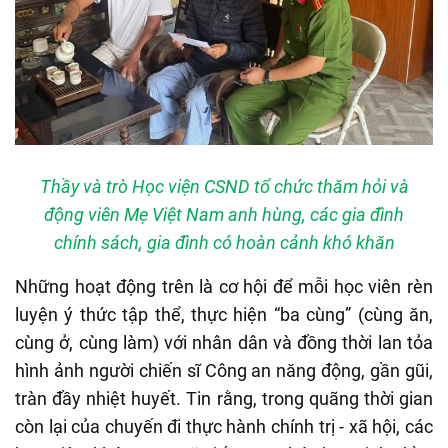
Thầy và trò Học viện CSND tổ chức thăm hỏi và
động viên Mẹ Việt Nam anh hùng, các gia đình
chính sách, gia đình có hoàn cảnh khó khăn
Những hoạt động trên là cơ hội để mỗi học viên rèn
luyện ý thức tập thể, thực hiện “ba cùng” (cùng ăn,
cùng ở, cùng làm) với nhân dân và đồng thời lan tỏa
hình ảnh người chiến sĩ Công an năng động, gần gũi,
tràn đầy nhiệt huyết. Tin rằng, trong quãng thời gian
còn lại của chuyến đi thực hành chính trị - xã hội, các