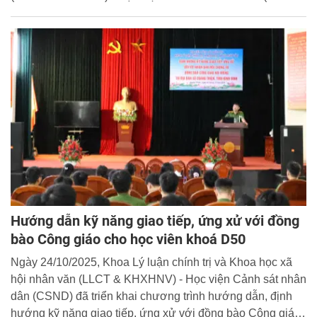
đã tổ chức buổi tập huấn chuyên đề “Phương pháp học
song não giúp học sinh ghi nhớ nhanh, nhớ lâu, học tập
nhẹ nhàng” và buổi tuyên truyền về “Một số thủ đoạn thao
túng tâm lý của tội phạm sử dụng công nghệ cao” cho học
sinh 02 nhà trường.
Hướng dẫn kỹ năng giao tiếp, ứng xử với đồng
bào Công giáo cho học viên khoá D50
Ngày 24/10/2025, Khoa Lý luận chính trị và Khoa học xã
hội nhân văn (LLCT & KHXHNV) - Học viện Cảnh sát nhân
dân (CSND) đã triển khai chương trình hướng dẫn, định
hướng kỹ năng giao tiếp, ứng xử với đồng bào Công giáo