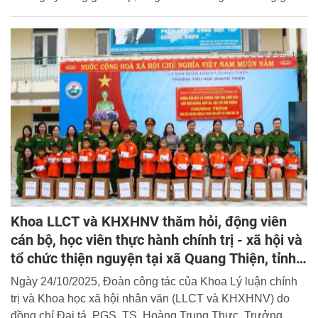
trên địa bàn xã Quang Thiện, tỉnh Ninh Bình cho học viên
khoá D50 Học viện CSND đang tham gia thực hành chính
trị - xã hội tại địa phương.
Khoa LLCT và KHXHNV thăm hỏi, động viên
cán bộ, học viên thực hành chính trị - xã hội và
tổ chức thiện nguyện tại xã Quang Thiện, tỉnh
Ninh Bình
Ngày 24/10/2025, Đoàn công tác của Khoa Lý luận chính
trị và Khoa học xã hội nhân văn (LLCT và KHXHNV) do
đồng chí Đại tá, PGS. TS. Hoàng Trung Thực, Trưởng