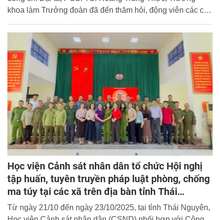
khoa làm Trưởng đoàn đã đến thăm hỏi, động viên các cán
bộ, chiến sĩ và học viên Khóa D50 tham gia thực hành
chính trị - xã hội tại địa bàn xã Quang Thiện, tỉnh Ninh Bình
và trao quà cho 30 học sinh có hoàn cảnh khó khăn đạt
thành tích cao trong học tập tại địa phương.
Học viện Cảnh sát nhân dân tổ chức Hội nghị
tập huấn, tuyên truyền pháp luật phòng, chống
ma túy tại các xã trên địa bàn tỉnh Thái
Nguyên
Từ ngày 21/10 đến ngày 23/10/2025, tại tỉnh Thái Nguyên,
Học viện Cảnh sát nhân dân (CSND) phối hợp với Công