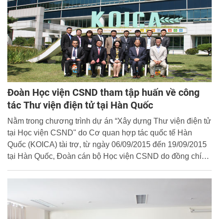
Đoàn Học viện CSND tham tập huấn về công
tác Thư viện điện tử tại Hàn Quốc
Nằm trong chương trình dự án “Xây dựng Thư viện điện tử
tại Học viện CSND" do Cơ quan hợp tác quốc tế Hàn
Quốc (KOICA) tài trợ, từ ngày 06/09/2015 đến 19/09/2015
tại Hàn Quốc, Đoàn cán bộ Học viện CSND do đồng chí
Thiếu tướng, Tiến sĩ Đặng Xuân Khang - Phó Giám đốc
Học viện làm Trưởng đoàn đã tham dự Khóa tập huấn đợt
2 với nội dung “Ứng dụng Công nghệ thông tin (CNTT)
trong công tác quản lý hệ thống Thư viện điện tử”.