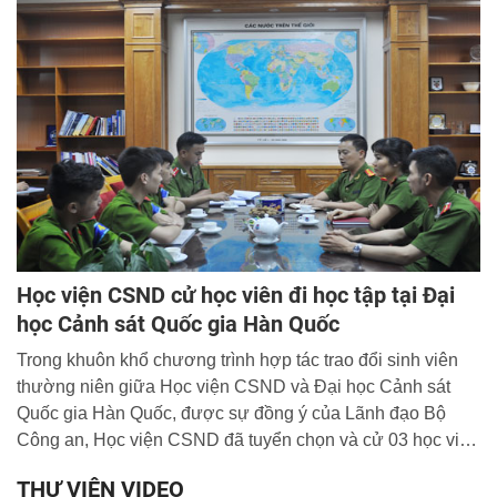
Học viện CSND cử học viên đi học tập tại Đại
học Cảnh sát Quốc gia Hàn Quốc
Trong khuôn khổ chương trình hợp tác trao đổi sinh viên
thường niên giữa Học viện CSND và Đại học Cảnh sát
Quốc gia Hàn Quốc, được sự đồng ý của Lãnh đạo Bộ
Công an, Học viện CSND đã tuyển chọn và cử 03 học viên
sang học tập và rèn luyện tại trường bạn trong 04 tháng
THƯ VIỆN VIDEO
(tháng 8 - 12/2015), bao gồm: Phạm Tuấn Anh, lớp B11-