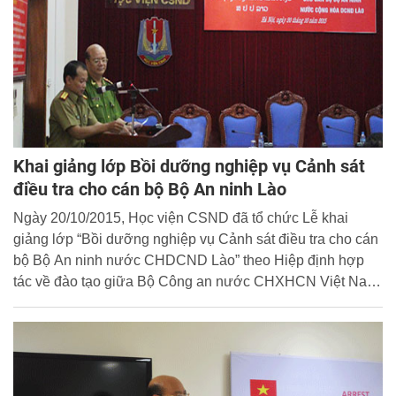
Khai giảng lớp Bồi dưỡng nghiệp vụ Cảnh sát
điều tra cho cán bộ Bộ An ninh Lào
Ngày 20/10/2015, Học viện CSND đã tổ chức Lễ khai
giảng lớp “Bồi dưỡng nghiệp vụ Cảnh sát điều tra cho cán
bộ Bộ An ninh nước CHDCND Lào” theo Hiệp định hợp
tác về đào tạo giữa Bộ Công an nước CHXHCN Việt Nam
và Bộ An ninh nước Cộng hòa dân chủ nhân dân Lào năm
2015. Đến dự và chủ trì buổi lễ có đồng chí Đại tá,
PGS.TS. Trần Minh Chất - Phó Giám đốc Học viện CSND.