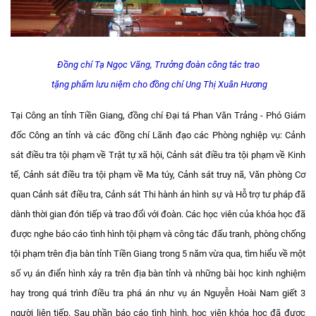
Đồng chí Tạ Ngọc Vãng, Trưởng đoàn công tác trao
tặng phẩm lưu niệm cho đồng chí Ung Thị Xuân Hương
Tại Công an tỉnh Tiền Giang, đồng chí Đại tá Phan Văn Trảng - Phó Giám
đốc Công an tỉnh và các đồng chí Lãnh đạo các Phòng nghiệp vụ: Cảnh
sát điều tra tội phạm về Trật tự xã hội, Cảnh sát điều tra tội phạm về Kinh
tế, Cảnh sát điều tra tội phạm về Ma túy, Cảnh sát truy nã, Văn phòng Cơ
quan Cảnh sát điều tra, Cảnh sát Thi hành án hình sự và Hỗ trợ tư pháp đã
dành thời gian đón tiếp và trao đổi với đoàn. Các học viên của khóa học đã
được nghe báo cáo tình hình tội phạm và công tác đấu tranh, phòng chống
tội phạm trên địa bàn tỉnh Tiền Giang trong 5 năm vừa qua, tìm hiểu về một
số vụ án điển hình xảy ra trên địa bàn tỉnh và những bài học kinh nghiệm
hay trong quá trình điều tra phá án như vụ án Nguyễn Hoài Nam giết 3
người liên tiếp. Sau phần báo cáo tình hình, học viên khóa học đã được