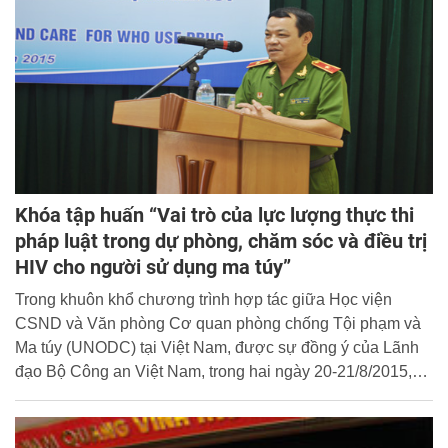
Phòng Học viện, Phòng Hậu cần, Trung tâm Lưu trữ và
Thư viện.
Khóa tập huấn “Vai trò của lực lượng thực thi
pháp luật trong dự phòng, chăm sóc và điều trị
HIV cho người sử dụng ma túy”
Trong khuôn khổ chương trình hợp tác giữa Học viện
CSND và Văn phòng Cơ quan phòng chống Tội phạm và
Ma túy (UNODC) tại Việt Nam, được sự đồng ý của Lãnh
đạo Bộ Công an Việt Nam, trong hai ngày 20-21/8/2015,
Học viện CSND đã phối hợp với Văn phòng UNODC Việt
Nam đã tổ chức thành công khóa tập huấn “Vai trò của lực
lượng thực thi pháp luật trong dự phòng, chăm sóc và điều