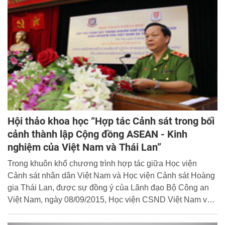
trị HIV cho người sử dụng ma túy” tại Đồ Sơn - Hải Phòng.
Hội thảo khoa học “Hợp tác Cảnh sát trong bối
cảnh thành lập Cộng đồng ASEAN - Kinh
nghiệm của Việt Nam và Thái Lan”
Trong khuôn khổ chương trình hợp tác giữa Học viện
Cảnh sát nhân dân Việt Nam và Học viện Cảnh sát Hoàng
gia Thái Lan, được sự đồng ý của Lãnh đạo Bộ Công an
Việt Nam, ngày 08/09/2015, Học viện CSND Việt Nam và
Học viện CSHG Thái Lan phối hợp tổ chức Hội thảo khoa
học với chủ đề “Hợp tác Cảnh sát trong bối cảnh thành lập