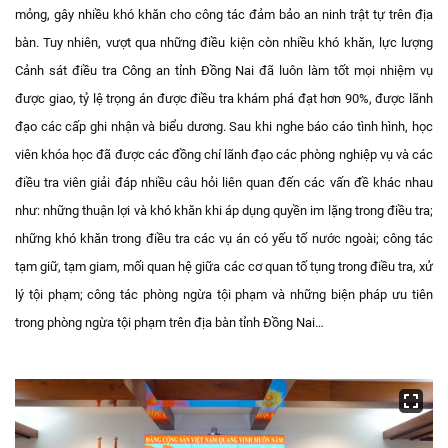
mỏng, gây nhiều khó khăn cho công tác đảm bảo an ninh trật tự trên địa
bàn. Tuy nhiên, vượt qua những điều kiện còn nhiều khó khăn, lực lượng
Cảnh sát điều tra Công an tỉnh Đồng Nai đã luôn làm tốt mọi nhiệm vụ
được giao, tỷ lệ trọng án được điều tra khám phá đạt hơn 90%, được lãnh
đạo các cấp ghi nhận và biểu dương. Sau khi nghe báo cáo tình hình, học
viên khóa học đã được các đồng chí lãnh đạo các phòng nghiệp vụ và các
điều tra viên giải đáp nhiều câu hỏi liên quan đến các vấn đề khác nhau
như: những thuận lợi và khó khăn khi áp dụng quyền im lặng trong điều tra;
những khó khăn trong điều tra các vụ án có yếu tố nước ngoài; công tác
tạm giữ, tạm giam, mối quan hệ giữa các cơ quan tố tụng trong điều tra, xử
lý tội phạm; công tác phòng ngừa tội phạm và những biện pháp ưu tiên
trong phòng ngừa tội phạm trên địa bàn tỉnh Đồng Nai…