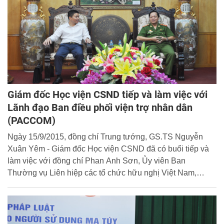
Giám đốc Học viện CSND tiếp và làm việc với
Lãnh đạo Ban điều phối viện trợ nhân dân
(PACCOM)
Ngày 15/9/2015, đồng chí Trung tướng, GS.TS Nguyễn
Xuân Yêm - Giám đốc Học viện CSND đã có buổi tiếp và
làm việc với đồng chí Phan Anh Sơn, Ủy viên Ban
Thường vụ Liên hiệp các tổ chức hữu nghị Việt Nam,
Trưởng Ban Điều phối viện trợ nhân dân (PACCOM) và
một số đồng chí Lãnh đạo và cán bộ chức năng của Ban.
Cùng tham gia buổi tiếp còn có đại diện lãnh đạo các đơn
vị thuộc Học viện CSND như Phòng Hợp tác quốc tế, Văn