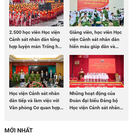
2.500 học viên Học viện
Giảng viên, học viên Học
Cảnh sát nhân dân tổng
viện Cảnh sát nhân dân
hợp luyện màn Trống hội
hiến máu giúp dân và
chào mừng Đại hội Đảng
đồng đội
Học viện Cảnh sát nhân
Những hoạt động của
dân tiếp và làm việc với
Đoàn đại biểu Đảng bộ
Văn phòng Cơ quan hợp
Học viện Cảnh sát nhân
tác quốc tế Nhật Bản tại
dân tại Đại hội đại biểu
Việt Nam
Đảng bộ Công an Trung
ương lần thứ VIII, nhiệm
MỚI NHẤT