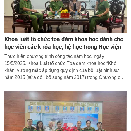
Khoa luật tổ chức tọa đàm khoa học dành cho
học viên các khóa học, hệ học trong Học viện
Thực hiện chương trình công tác năm học, ngày
15/5/2025, Khoa Luật tổ chức Tọa đàm khoa học “Khó
khăn, vướng mắc áp dụng quy định của bộ luật hình sự
năm 2015 (sửa đổi, bổ sung năm 2017) trong Chương các
tội phạm về chức vụ - Những vấn đề đặt ra đối với hoạt
động điều tra của lực lượng công an nhân dân”cho học
viên các hệ học trong Học viện.