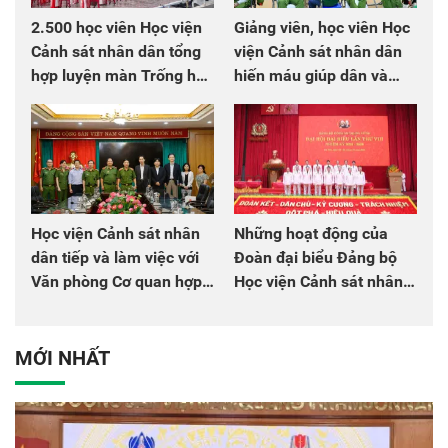
2.500 học viên Học viện
Giảng viên, học viên Học
Cảnh sát nhân dân tổng
viện Cảnh sát nhân dân
hợp luyện màn Trống hội
hiến máu giúp dân và
chào mừng Đại hội Đảng
đồng đội
Học viện Cảnh sát nhân
Những hoạt động của
dân tiếp và làm việc với
Đoàn đại biểu Đảng bộ
Văn phòng Cơ quan hợp
Học viện Cảnh sát nhân
tác quốc tế Nhật Bản tại
dân tại Đại hội đại biểu
Việt Nam
Đảng bộ Công an Trung
ương lần thứ VIII, nhiệm
MỚI NHẤT
kỳ 2025 - 2030