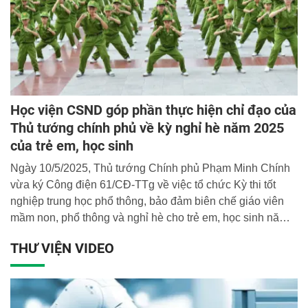
Học viện CSND góp phần thực hiện chỉ đạo của
Thủ tướng chính phủ về kỳ nghỉ hè năm 2025
của trẻ em, học sinh
Ngày 10/5/2025, Thủ tướng Chính phủ Phạm Minh Chính
vừa ký Công điện 61/CĐ-TTg về việc tổ chức Kỳ thi tốt
nghiệp trung học phổ thông, bảo đảm biên chế giáo viên
mầm non, phổ thông và nghỉ hè cho trẻ em, học sinh năm
2025. Là một trong những đơn vị giáo dục trọng điểm đầu
THƯ VIỆN VIDEO
ngành của lực lượng CAND, Học viện CSND hiện đang
triển khai chương trình “Học làm chiến sĩ Công an” dành
cho học sinh với nhiều nội dung ý nghĩa, thiết thực góp
phần thực hiện chỉ đạo của Thủ tướng chính phủ.