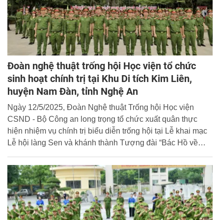
Đoàn nghệ thuật trống hội Học viện tổ chức
sinh hoạt chính trị tại Khu Di tích Kim Liên,
huyện Nam Đàn, tỉnh Nghệ An
Ngày 12/5/2025, Đoàn Nghệ thuật Trống hội Học viện
CSND - Bộ Công an long trọng tổ chức xuất quân thực
hiện nhiệm vụ chính trị biểu diễn trống hội tại Lễ khai mạc
Lễ hội làng Sen và khánh thành Tượng đài “Bác Hồ về
thăm quê” tại Nghệ An nhân dịp kỷ niệm 135 năm ngày
sinh Chủ tịch Hồ Chí Minh (19/5/1890 - 19/5/2025).