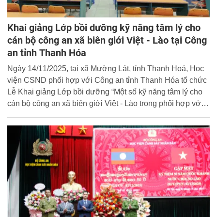
Khai giảng Lớp bồi dưỡng kỹ năng tâm lý cho
cán bộ công an xã biên giới Việt - Lào tại Công
an tỉnh Thanh Hóa
Ngày 14/11/2025, tại xã Mường Lát, tỉnh Thanh Hoá, Học
viện CSND phối hợp với Công an tỉnh Thanh Hóa tổ chức
Lễ Khai giảng Lớp bồi dưỡng “Một số kỹ năng tâm lý cho
cán bộ công an xã biên giới Việt - Lào trong phối hợp với
lực lượng Công an Lào đấu tranh phòng, chống tội phạm
về ma túy” với sự tham gia của 81 cán bộ chiễn sĩ Công an
các xã biên giới thuộc tỉnh Thanh Hóa.