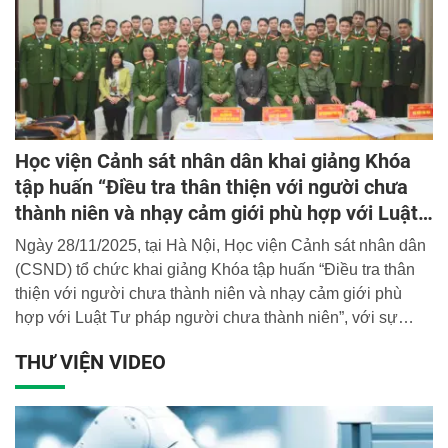
Học viện Cảnh sát nhân dân khai giảng Khóa
tập huấn “Điều tra thân thiện với người chưa
thành niên và nhạy cảm giới phù hợp với Luật
Tư pháp người chưa thành niên”
Ngày 28/11/2025, tại Hà Nội, Học viện Cảnh sát nhân dân
(CSND) tổ chức khai giảng Khóa tập huấn “Điều tra thân
thiện với người chưa thành niên và nhạy cảm giới phù
hợp với Luật Tư pháp người chưa thành niên”, với sự
tham gia của 37 cán bộ điều tra đến từ Công an các tỉnh,
THƯ VIỆN VIDEO
thành phố khu vực phía Bắc.