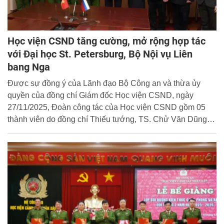
Học viện CSND tăng cường, mở rộng hợp tác
với Đại học St. Petersburg, Bộ Nội vụ Liên
bang Nga
Được sự đồng ý của Lãnh đạo Bộ Công an và thừa ủy
quyền của đồng chí Giám đốc Học viện CSND, ngày
27/11/2025, Đoàn công tác của Học viện CSND gồm 05
thành viên do đồng chí Thiếu tướng, TS. Chử Văn Dũng -
Phó Giám đốc Học viện làm Trưởng đoàn đã đến thăm,
làm việc và ký kết Bản Ghi nhớ hợp tác với Đại học St.
Petersburg, Bộ Nội vụ Liên bang Nga.