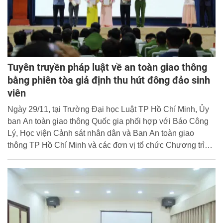
Tuyên truyền pháp luật về an toàn giao thông
bằng phiên tòa giả định thu hút đông đảo sinh
viên
Ngày 29/11, tại Trường Đại học Luật TP Hồ Chí Minh, Ủy
ban An toàn giao thông Quốc gia phối hợp với Báo Công
Lý, Học viện Cảnh sát nhân dân và Ban An toàn giao
thông TP Hồ Chí Minh và các đơn vị tổ chức Chương trình
tuyên truyền pháp luật về trật tự an toàn giao thông, chủ đề
“Kỹ năng tham gia giao thông an toàn”, và Lễ tổng kết, trao
giải các cuộc thi trực tuyến “Tìm hiểu pháp luật về trật tự an
toàn giao thông”.