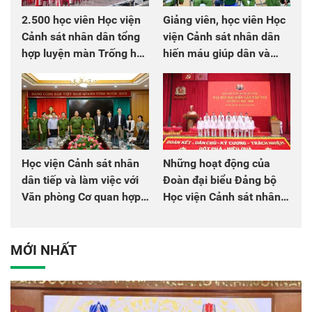
2.500 học viên Học viện
Giảng viên, học viên Học
Cảnh sát nhân dân tổng
viện Cảnh sát nhân dân
hợp luyện màn Trống hội
hiến máu giúp dân và
chào mừng Đại hội Đảng
đồng đội
Học viện Cảnh sát nhân
Những hoạt động của
dân tiếp và làm việc với
Đoàn đại biểu Đảng bộ
Văn phòng Cơ quan hợp
Học viện Cảnh sát nhân
tác quốc tế Nhật Bản tại
dân tại Đại hội đại biểu
Việt Nam
Đảng bộ Công an Trung
ương lần thứ VIII, nhiệm
MỚI NHẤT
kỳ 2025 - 2030