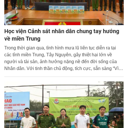
Học viện Cảnh sát nhân dân chung tay hướng
về miền Trung
Trong thời gian qua, tình hình mưa lũ liên tục diễn ra tại
các tỉnh miền Trung, Tây Nguyên, gây thiệt hại lớn về
người và tài sản, ảnh hưởng nặng nề đến đời sống của
Nhân dân. Với tinh thần chủ động, tích cực, sẵn sàng “Vì
Nhân dân phục vụ”, Học viện Cảnh sát nhân dân (CSND)
đã chủ động phối hợp với các đơn vị trong và ngoài lực
lượng vận động ủng hộ, hỗ trợ vận chuyển, bàn giao hàng
hoá cứu trợ tới Nhân dân tại các điểm bị ảnh hưởng nặng
bởi thiên tai.