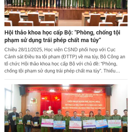
Hội thảo khoa học cấp Bộ: "Phòng, chống tội
phạm sử dụng trái phép chất ma túy”
Chiều 28/11/2025, Học viện CSND phối hợp với Cục
Cảnh sát Điều tra tội phạm (ĐTTP) về ma túy, Bộ Công an
tổ chức Hội thảo khoa học cấp Bộ với chủ đề: “Phòng,
chống tội phạm sử dụng trái phép chất ma túy”. Thiếu
tướng, PGS. TS. Trần Quang Huyên - Phó Giám đốc Học
viện CSND và Thiếu tướng Lê Quý Thường, Phó Cục
trưởng Cục Cảnh sát ĐTTP ma túy, Bộ Công an đồng chủ
trì Hội thảo.