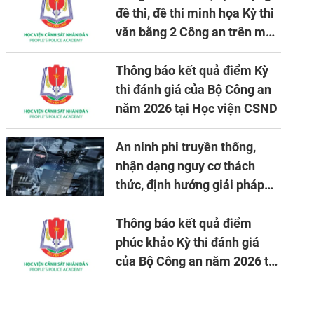
đề thi, đề thi minh họa Kỳ thi
văn bằng 2 Công an trên máy
tính
Thông báo kết quả điểm Kỳ
thi đánh giá của Bộ Công an
năm 2026 tại Học viện CSND
An ninh phi truyền thống,
nhận dạng nguy cơ thách
thức, định hướng giải pháp
đảm bảo an ninh quốc gia
trong tình hình hiện nay
Thông báo kết quả điểm
phúc khảo Kỳ thi đánh giá
của Bộ Công an năm 2026 tại
Học viện CSND