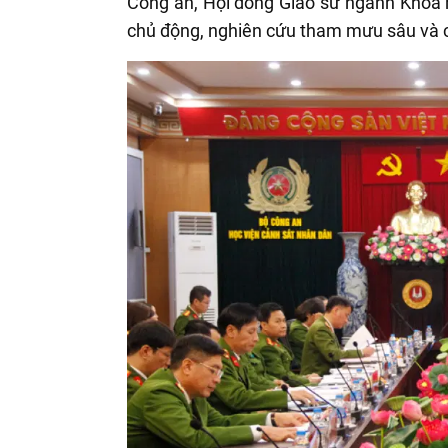
Công an, Hội đồng Giáo sư ngành Khoa họ
chủ động, nghiên cứu tham mưu sâu và c