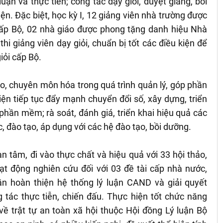
ận và thực tiễn; công tác dạy giỏi, duyệt giảng, bồi
n. Đặc biệt, học kỳ I, 12 giảng viên nhà trường được
 cấp Bộ, 02 nhà giáo được phong tặng danh hiệu Nhà
hi giảng viên dạy giỏi, chuẩn bị tốt các điều kiện để
iỏi cấp Bộ.
o, chuyên môn hóa trong quá trình quản lý, góp phần
ện tiếp tục đẩy mạnh chuyển đổi số, xây dựng, triển
hần mềm; rà soát, đánh giá, triển khai hiệu quả các
c, đào tạo, áp dụng với các hệ đào tạo, bồi dưỡng.
 tâm, đi vào thực chất và hiệu quả với 33 hội thảo,
ạt động nghiên cứu đối với 03 đề tài cấp nhà nước,
ần hoàn thiện hệ thống lý luận CAND và giải quyết
tác thực tiễn, chiến đấu. Thực hiện tốt chức năng
về trật tự an toàn xã hội thuộc Hội đồng Lý luận Bộ