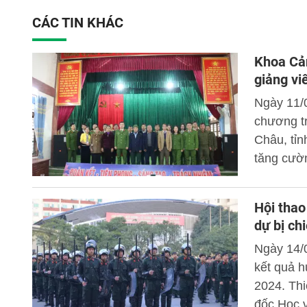
CÁC TIN KHÁC
Khoa Cản
giảng vi
Ngày 11/0
chương tr
Châu, tỉn
tăng cườ
trương c
Hội thao
dự bị c
Ngày 14/
kết quả h
2024. Th
đốc Học v