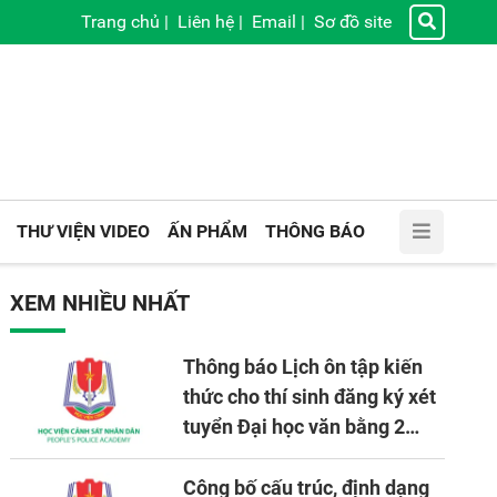
Trang chủ
|
Liên hệ
|
Email
|
Sơ đồ site
THƯ VIỆN VIDEO
ẤN PHẨM
THÔNG BÁO
XEM NHIỀU NHẤT
Thông báo Lịch ôn tập kiến
thức cho thí sinh đăng ký xét
tuyển Đại học văn bằng 2
tuyển mới, mở tại Học viện
CSND năm học 2026 - 2027
Công bố cấu trúc, định dạng