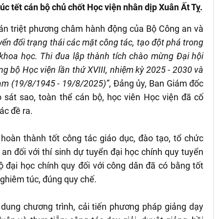
úc tết cán bộ chủ chốt Học viện nhân dịp Xuân Ất Tỵ.
uán triệt phương châm hành động của Bộ Công an và
ển đổi trạng thái các mặt công tác, tạo đột phá trong
 khoa học. Thi đua lập thành tích chào mừng Đại hội
ảng bộ Học viện lần thứ XVIII, nhiệm kỳ 2025 - 2030 và
m (19/8/1945 - 19/8/2025)”
, Đảng ủy, Ban Giám đốc
o sát sao, toàn thể cán bộ, học viên Học viện đã cố
ác đề ra.
, hoàn thành tốt công tác giáo dục, đào tạo, tổ chức
an đối với thí sinh dự tuyển đại học chính quy tuyển
độ đại học chính quy đối với công dân đã có bằng tốt
nghiêm túc, đúng quy chế.
i dung chương trình, cải tiến phương pháp giảng dạy