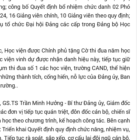
ảng; công bố Quyết định bổ nhiệm chức danh 02 Phó
, 16 Giảng viên chính, 10 Giảng viên theo quy định;
 vụ tổ chức Đại hội Đảng các cấp trong Đảng bộ Học
ợc, Học viện được Chính phủ tặng Cờ thi đua năm học
ọc viện vinh dự được nhận danh hiệu này, tiếp tục giữ
Cụm thi đua số 1 các học viện, trường CAND, thể hiện
những thành tích, cống hiến, nỗ lực của Đảng ủy, Ban
trường..
g, GS.TS Trần Minh Hưởng - Bí thư Đảng ủy, Giám đốc
c đơn vị tiếp tục quán triệt, đôn đốc cán bộ, chiến sĩ
 học theo chương trình, kế hoạch công tác. Bên cạnh
 Triển khai Quyết định quy định chức năng, nhiệm vụ,
 Tiếp tục rà soát, sắp xếp, cơ cấu lại đội ngũ cán bộ,