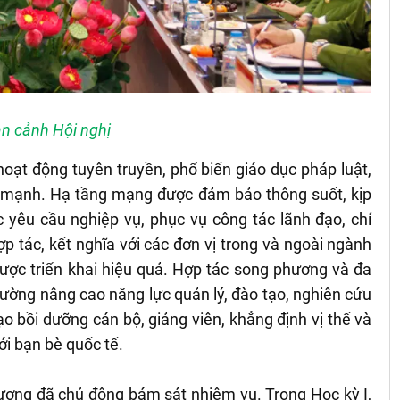
n cảnh Hội nghị
oạt động tuyên truyền, phổ biến giáo dục pháp luật,
 mạnh. Hạ tầng mạng được đảm bảo thông suốt, kịp
c yêu cầu nghiệp vụ, phục vụ công tác lãnh đạo, chỉ
p tác, kết nghĩa với các đơn vị trong và ngoài ngành
được triển khai hiệu quả. Hợp tác song phương và đa
ường nâng cao năng lực quản lý, đào tạo, nghiên cứu
o bồi dưỡng cán bộ, giảng viên, khẳng định vị thế và
ới bạn bè quốc tế.
ượng đã chủ động bám sát nhiệm vụ. Trong Học kỳ I,