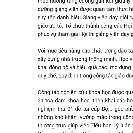
theo hướng tăng cường gắn kết giữa lý lu
dưỡng giảng viên được quan tâm thực hiệ
suy tôn danh hiệu Giảng viên dạy giỏi
giáo ưu tú. Tổ chức thành công các Hội t
phục vụ tham gia Hội thi giảng viên dạy g
Với mục tiêu nâng cao chất lượng đào tạ
xây dựng nhà trường thông minh, Học vi
khai đồng bộ và hiệu quả các ứng dụng p
quy chế, quy định trong công tác giáo dụ
Công tác nghiên cứu khoa học được quan
21 tọa đàm khoa học; triển khai các ho
nghiệm thu 01 đề tài cấp Bộ... góp ph
những khó khăn, vướng mắc trong công 
thường trực giúp việc Tiểu ban Lý luận 