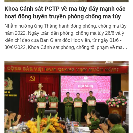
Khoa Cảnh sát PCTP về ma túy đẩy mạnh các
hoạt động tuyên truyền phòng chống ma túy
Nhằm hưởng ứng Tháng hành động phòng, chống ma túy
năm 2022, Ngày toàn dân phòng, chống ma túy 26/6 và ý
kiến chỉ đạo của Ban Giám đốc Học viện, từ ngày 01/6 -
30/6/2022, Khoa Cảnh sát phòng, chống tội phạm về ma
túy đã tổ chức 32 buổi tuyên truyền phòng, chống ma túy
trên địa bàn các quận Thanh Xuân, Đống Đa, Bắc Từ Liêm
và tại Học viện CSND cho khoảng 8.500 lượt học sinh,
sinh viên, đoàn viên, hội viên…