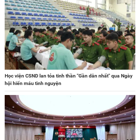
Học viện CSND lan tỏa tinh thần "Gần dân nhất" qua Ngày
hội hiến máu tình nguyện