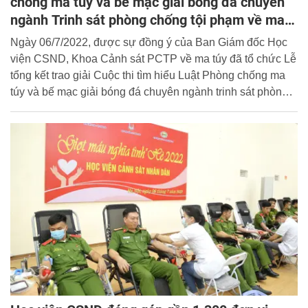
chống ma túy và bế mạc giải bóng đá chuyên
ngành Trinh sát phòng chống tội phạm về ma
túy
Ngày 06/7/2022, được sự đồng ý của Ban Giám đốc Học
viện CSND, Khoa Cảnh sát PCTP về ma túy đã tổ chức Lễ
tổng kết trao giải Cuộc thi tìm hiểu Luật Phòng chống ma
túy và bế mạc giải bóng đá chuyên ngành trinh sát phòng
chống tội phạm về ma túy. Đại tá, PGS. TS Trần Hồng
Quang, Phó Giám đốc Học viện tham dự và chủ trì buổi lễ.