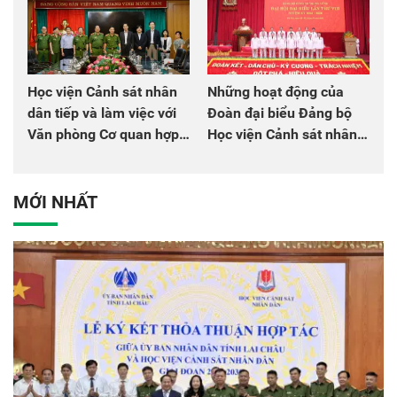
Học viện Cảnh sát nhân
Những hoạt động của
dân tiếp và làm việc với
Đoàn đại biểu Đảng bộ
Văn phòng Cơ quan hợp
Học viện Cảnh sát nhân
tác quốc tế Nhật Bản tại
dân tại Đại hội đại biểu
Việt Nam
Đảng bộ Công an Trung
ương lần thứ VIII, nhiệm
MỚI NHẤT
kỳ 2025 - 2030