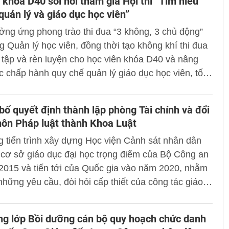
 khóa D40 sôi nổi tham gia Hội thi “Tìm hiểu
quản lý và giáo dục học viên”
ng ứng phong trào thi đua “3 không, 3 chủ động”
 Quản lý học viên, đồng thời tạo không khí thi đua
 tập và rèn luyện cho học viên khóa D40 và nâng
c chấp hành quy chế quản lý giáo dục học viên, tối
4, tại nhà thi đấu đa năng - Học viện CSND, Phòng
ọc viên và Ban chủ nhiệm khóa D40 đã tổ chức Hội
bố quyết định thành lập phòng Tài chính và đổi
hiểu quy chế quản lý và giáo dục học viên” cho học
ôn Pháp luật thành Khoa Luật
a D40.
 tiến trình xây dựng Học viện Cảnh sát nhân dân
 cơ sở giáo dục đại học trọng điểm của Bộ Công an
2015 và tiến tới của Quốc gia vào năm 2020, nhằm
hững yêu cầu, đòi hỏi cấp thiết của công tác giáo
o tạo trong tình hình mới. Sáng 23/12/2014, Học
 đã long trọng tổ chức lễ Công bố quyết định của
ng lớp Bồi dưỡng cán bộ quy hoạch chức danh
 Bộ công an về việc thành lập phòng Tài chính và