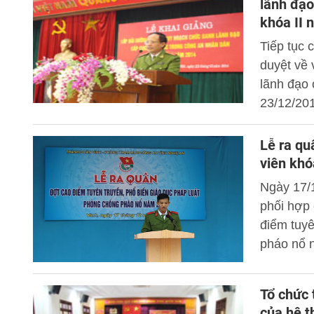
lãnh đạo
quyết địn
khóa II 
Học viện
Tiếp tục
duyệt về 
lãnh đạo
23/12/201
lớp Bồi 
trong Cô
Lễ ra qu
viên khó
Ngày 17/
phối hợp 
điểm tuyê
pháo nổ 
Vinh. Buổ
đang thực
Tổ chức 
của hệ t