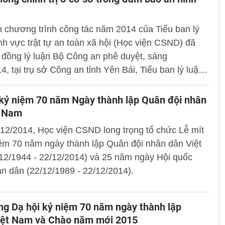
 chương trình công tác năm 2014 của Tiểu ban lý
ĩnh vực trật tự an toàn xã hội (Học viện CSND) đã
đồng lý luận Bộ Công an phê duyệt, sáng
4, tại trụ sở Công an tỉnh Yên Bái, Tiểu ban lý luận
ực trật tự an toàn xã hội phối hợp với Công an tỉnh
ổ chức Hội thảo khoa học “Phát huy vai trò của hệ
 kỷ niệm 70 năm Ngày thành lập Quân đội nhân
nh trị ở cơ sở trong đảm bảo an ninh trật tự”.
t Nam
12/2014, Học viện CSND long trọng tổ chức Lễ mít
iệm 70 năm ngày thành lập Quân đội nhân dân Việt
12/1944 - 22/12/2014) và 25 năm ngày Hội quốc
n dân (22/12/1989 - 22/12/2014).
g Dạ hội kỷ niệm 70 năm ngày thành lập
ệt Nam và Chào năm mới 2015