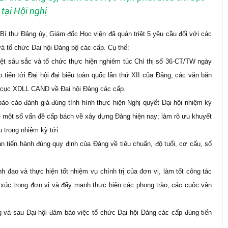
tại Hội nghị
í thư Đảng ủy, Giám đốc Học viện đã quán triệt 5 yêu cầu đối với các
và tổ chức Đại hội Đảng bộ các cấp. Cụ thể:
iệt sâu sắc và tổ chức thực hiện nghiêm túc Chỉ thị số 36-CT/TW ngày
 tiến tới Đại hội đại biểu toàn quốc lần thứ XII của Đảng, các văn băn
cục XDLL CAND về Đại hội Đảng các cấp.
 báo cáo đánh giá đúng tình hình thực hiện Nghị quyết Đại hội nhiệm kỳ
ề một số vấn đề cấp bách về xây dựng Đảng hiện nay; làm rõ ưu khuyết
 trong nhiệm kỳ tới.
n tiến hành đúng quy định của Đảng về tiêu chuẩn, độ tuổi, cơ cấu, số
ãnh đạo và thực hiện tốt nhiệm vụ chính trị của đơn vị, làm tốt công tác
 xúc trong đơn vị và đẩy mạnh thực hiện các phong trào, các cuộc vận
ng và sau Đại hội đảm bảo việc tổ chức Đại hội Đảng các cấp đúng tiến