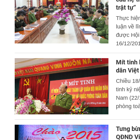
trật tự”
Thực hiện
luận về l
được Hội 
16/12/201
về lĩnh v
Yên Bái t
Mít tinh
thống chí
dân Việ
Chiều 18/
tinh kỷ n
Nam (22/
phòng toà
Tưng bừn
QĐND Vi