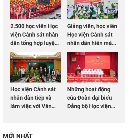
2.500 học viên Học
Giảng viên, học viên
viện Cảnh sát nhân
Học viện Cảnh sát
dân tổng hợp luyện
nhân dân hiến máu
màn Trống hội chào
giúp dân và đồng
mừng Đại hội Đảng
đội
Học viện Cảnh sát
Những hoạt động
nhân dân tiếp và
của Đoàn đại biểu
làm việc với Văn
Đảng bộ Học viện
phòng Cơ quan hợp
Cảnh sát nhân dân
tác quốc tế Nhật
tại Đại hội đại biểu
Bản tại Việt Nam
Đảng bộ Công an
MỚI NHẤT
Trung ương lần thứ