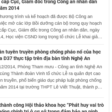
 cấp Cục, Giám đốc trong Công an nhân dân
h đổi tên Bộ môn Pháp luật thành Khoa Luật thuộc
năm 2014
 CSND.
 chương trình và kế hoạch đã được Bộ Công an
việc mở các lớp Bồi dưỡng cán bộ trong quy hoạch
 cấp Cục, Giám đốc trong Công an nhân dân, ngày
4, Học viện CSND long trọng tổ chức Lễ khai giảng
dưỡng quy hoạch chức danh cấp Cục, Giám đốc
ng an nhân dân khóa II năm 2014.
ân tuyên truyền phòng chống pháo nổ của học
a D37 thực tập trên địa bàn tỉnh Nghệ An
12/2014, Phòng Tham mưu - Công an tỉnh Nghệ An
cùng Thành đoàn Vinh tổ chức Lễ ra quân đợt cao
n truyền, phổ biến giáo dục pháp luật phòng chống
năm 2014 tại trường THPT Lê Viết Thuật, thành phố
i lễ có sự tham gia của 82 học viên khóa D37 hiện
 tập trên địa bàn thành phố Vinh, tỉnh Nghệ An.
thành công Hội thảo khoa học “Phát huy vai trò
hống chính trị ở cơ sở trong đảm bảo an ninh