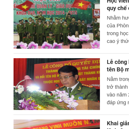
Học viên
quy chế 
Nhằm hưở
của Phòng
trong học
cao ý thứ
24/12/201
Quản lý h
Lễ công 
thi “Tìm 
tên Bộ m
viên khó
Nằm trong
trở thành
vào năm 
đáp ứng n
dục và đà
viện CSND
Khai giả
Bộ trưởng