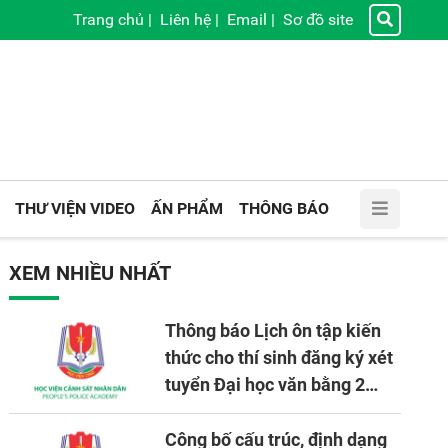
Trang chủ
|
Liên hệ
|
Email
|
Sơ đồ site
THƯ VIỆN VIDEO
ẤN PHẨM
THÔNG BÁO
XEM NHIỀU NHẤT
Thông báo Lịch ôn tập kiến
thức cho thí sinh đăng ký xét
tuyển Đại học văn bằng 2
tuyển mới, mở tại Học viện
CSND năm học 2026 - 2027
Công bố cấu trúc, định dạng