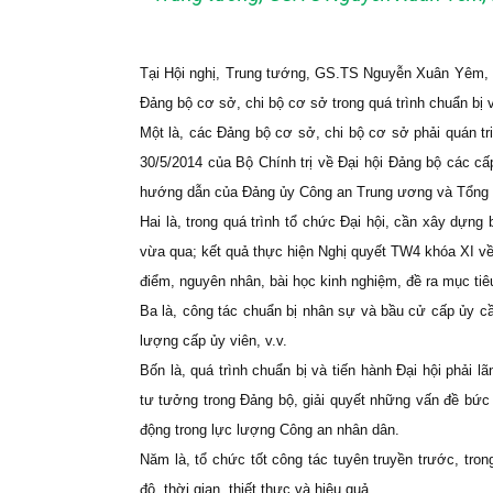
Tại Hội nghị, Trung tướng, GS.TS Nguyễn Xuân Yêm, B
Đảng bộ cơ sở, chi bộ cơ sở trong quá trình chuẩn bị 
Một là, các Đảng bộ cơ sở, chi bộ cơ sở phải quán tr
30/5/2014 của Bộ Chính trị về Đại hội Đảng bộ các cấp
hướng dẫn của Đảng ủy Công an Trung ương và Tổng 
Hai là, trong quá trình tổ chức Đại hội, cần xây dựng
vừa qua; kết quả thực hiện Nghị quyết TW4 khóa XI v
điểm, nguyên nhân, bài học kinh nghiệm, đề ra mục tiêu
Ba là, công tác chuẩn bị nhân sự và bầu cử cấp ủy cầ
lượng cấp ủy viên, v.v.
Bốn là, quá trình chuẩn bị và tiến hành Đại hội phải l
tư tưởng trong Đảng bộ, giải quyết những vấn đề bức
động trong lực lượng Công an nhân dân.
Năm là, tổ chức tốt công tác tuyên truyền trước, tro
độ, thời gian, thiết thực và hiệu quả.