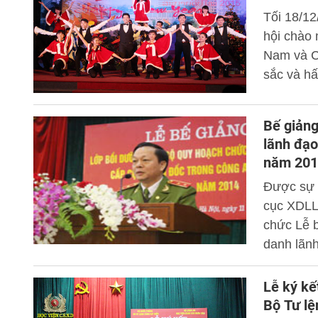
Tối 18/1
hội chào
Nam và C
sắc và hấ
Bế giảng
lãnh đạo
năm 201
Được sự 
cục XDLL
chức Lễ 
danh lãn
khóa 1 n
Lễ ký kế
Bộ Tư lệ