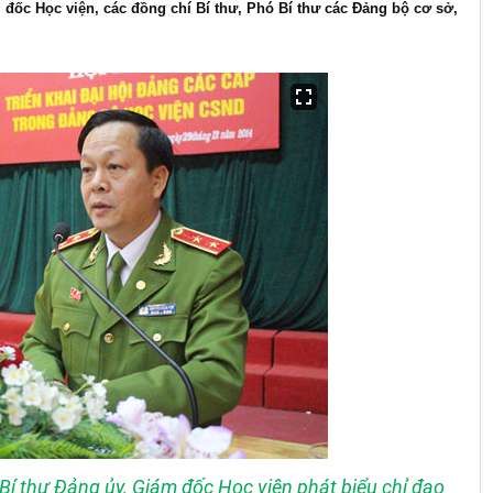
đốc Học viện, các đồng chí Bí thư, Phó Bí thư các Đảng bộ cơ sở,
í thư Đảng ủy, Giám đốc Học viện phát biểu chỉ đạo