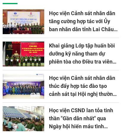
VIII, nhiệm kỳ 2025
Học viện Cảnh sát nhân dân
- 2030
tăng cường hợp tác với Ủy
ban nhân dân tỉnh Lai Châu
về ứng dụng khoa học công
nghệ trong lĩnh vực đấu tranh
Khai giảng Lớp tập huấn bồi
phòng, chống tội phạm
dưỡng kỹ năng tham dự
phiên tòa cho Điều tra viên
khóa 1 năm 2026
Học viện Cảnh sát nhân dân
thúc đẩy hợp tác đào tạo
cảnh sát tại Hội nghị thường
niên lần thứ 10 của Hiệp hội
APTA
Học viện CSND lan tỏa tinh
thần "Gần dân nhất" qua
Ngày hội hiến máu tình