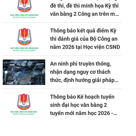
đề thi, đề thi minh họa Kỳ thi
văn bằng 2 Công an trên máy
tính
Thông báo kết quả điểm Kỳ
thi đánh giá của Bộ Công an
năm 2026 tại Học viện CSND
An ninh phi truyền thống,
nhận dạng nguy cơ thách
thức, định hướng giải pháp
đảm bảo an ninh quốc gia
trong tình hình hiện nay
Thông báo Kế hoạch tuyển
sinh đại học văn bằng 2
tuyển mới năm học 2026 -
2027