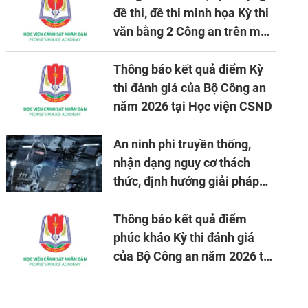
đề thi, đề thi minh họa Kỳ thi
văn bằng 2 Công an trên máy
tính
Thông báo kết quả điểm Kỳ
thi đánh giá của Bộ Công an
năm 2026 tại Học viện CSND
An ninh phi truyền thống,
nhận dạng nguy cơ thách
thức, định hướng giải pháp
đảm bảo an ninh quốc gia
trong tình hình hiện nay
Thông báo kết quả điểm
phúc khảo Kỳ thi đánh giá
của Bộ Công an năm 2026 tại
Học viện CSND