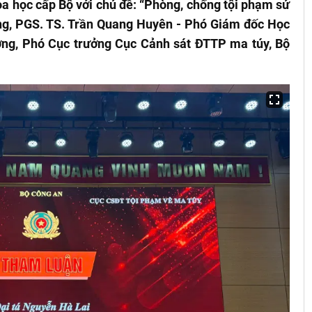
oa học cấp Bộ với chủ đề: “Phòng, chống tội phạm sử
ớng, PGS. TS. Trần Quang Huyên - Phó Giám đốc Học
ng, Phó Cục trưởng Cục Cảnh sát ĐTTP ma túy, Bộ