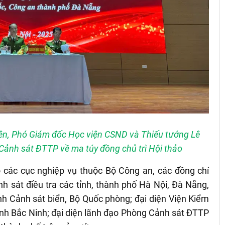
ên, Phó Giám đốc Học viện CSND và Thiếu tướng Lê
ảnh sát ĐTTP về ma túy đồng chủ trì Hội thảo
o các
c
ục nghiệp vụ
thuộc
Bộ Công an,
các đồng chí
 sát điều tra các tỉnh, thàn
h
phố Hà Nội
,
Đà Nẵng,
nh Cảnh sát biển, Bộ
Quốc phòng
; đại diện
Viện
K
iểm
nh Bắc Ninh; đại diện l
ãnh đạo
P
hòng
Cảnh sát ĐTTP