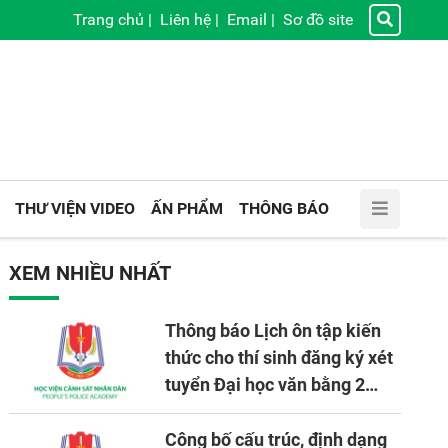
Trang chủ
|
Liên hệ
|
Email
|
Sơ đồ site
THƯ VIỆN VIDEO
ẤN PHẨM
THÔNG BÁO
XEM NHIỀU NHẤT
Thông báo Lịch ôn tập kiến
thức cho thí sinh đăng ký xét
tuyển Đại học văn bằng 2
tuyển mới, mở tại Học viện
CSND năm học 2026 - 2027
Công bố cấu trúc, định dạng