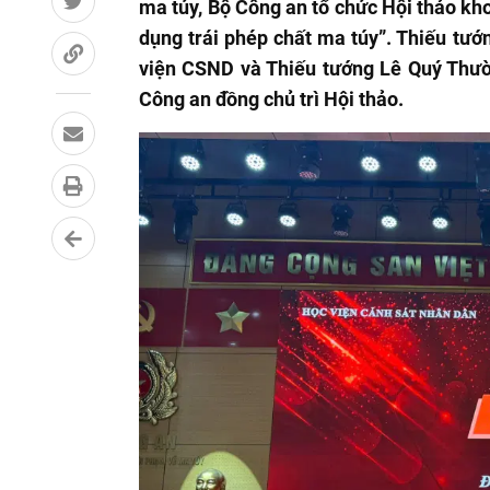
ma túy, Bộ Công an tổ chức Hội thảo kh
dụng trái phép chất ma túy”. Thiếu tư
viện CSND và Thiếu tướng Lê Quý Thườ
Công an đồng chủ trì Hội thảo.