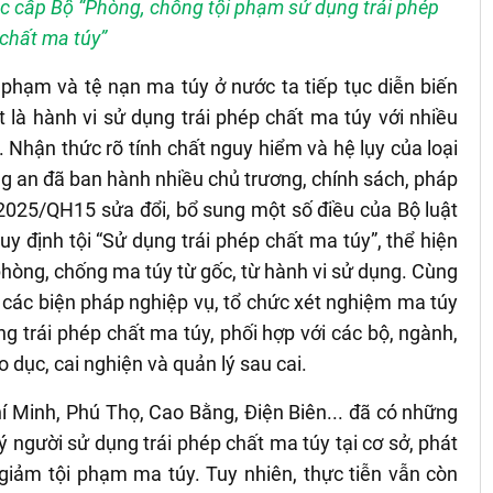
c cấp Bộ “Phòng, chống tội phạm sử dụng trái phép
chất ma túy”
 phạm và tệ nạn ma túy ở nước ta tiếp tục diễn biến
t là hành vi sử dụng trái phép chất ma túy với nhiều
. Nhận thức rõ tính chất nguy hiểm và hệ lụy của loại
g an đã ban hành nhiều chủ trương, chính sách, pháp
/2025/QH15 sửa đổi, bổ sung một số điều của Bộ luật
 định tội “Sử dụng trái phép chất ma túy”, thể hiện
phòng, chống ma túy từ gốc, từ hành vi sử dụng. Cùng
ộ các biện pháp nghiệp vụ, tổ chức xét nghiệm ma túy
ng trái phép chất ma túy, phối hợp với các bộ, ngành,
 dục, cai nghiện và quản lý sau cai.
í Minh, Phú Thọ, Cao Bằng, Điện Biên... đã có những
 người sử dụng trái phép chất ma túy tại cơ sở, phát
 giảm tội phạm ma túy. Tuy nhiên, thực tiễn vẫn còn