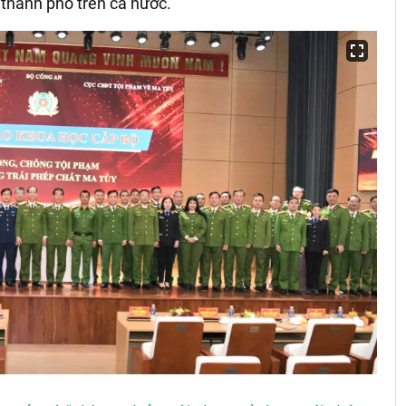
 thành phố
trên cả nước
.