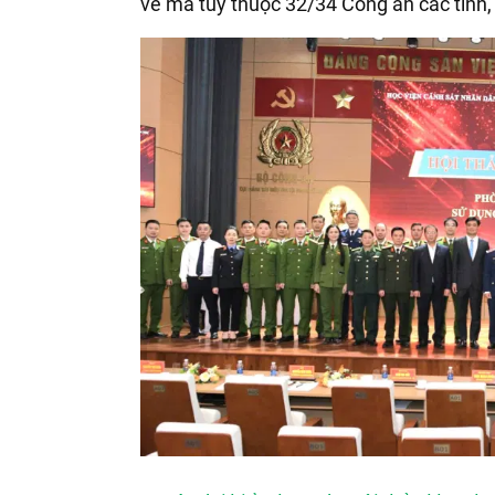
về ma túy
thuộc
32/34 Công an các tỉnh,