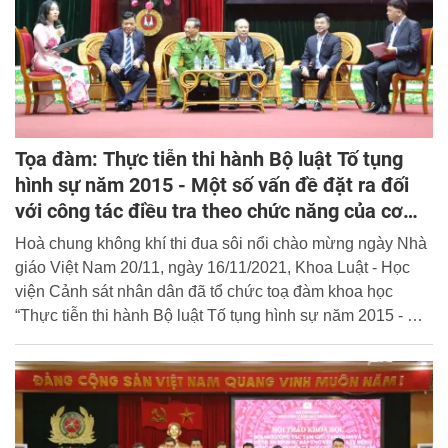
Tọa đàm: Thực tiễn thi hành Bộ luật Tố tụng
hình sự năm 2015 - Một số vấn đề đặt ra đối
với công tác điều tra theo chức năng của cơ
quan điều tra trong Công an nhân dân
Hoà chung không khí thi đua sôi nổi chào mừng ngày Nhà
giáo Việt Nam 20/11, ngày 16/11/2021, Khoa Luật - Học
viện Cảnh sát nhân dân đã tổ chức toạ đàm khoa học
“Thực tiễn thi hành Bộ luật Tố tụng hình sự năm 2015 - Một
số vấn đề đặt ra đối với công tác điều tra theo chức năng
của cơ quan điều tra trong Công an nhân dân”.