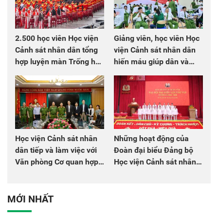
2.500 học viên Học viện
Giảng viên, học viên Học
Cảnh sát nhân dân tổng
viện Cảnh sát nhân dân
hợp luyện màn Trống hội
hiến máu giúp dân và
chào mừng Đại hội Đảng
đồng đội
Học viện Cảnh sát nhân
Những hoạt động của
dân tiếp và làm việc với
Đoàn đại biểu Đảng bộ
Văn phòng Cơ quan hợp
Học viện Cảnh sát nhân
tác quốc tế Nhật Bản tại
dân tại Đại hội đại biểu
Việt Nam
Đảng bộ Công an Trung
ương lần thứ VIII, nhiệm
MỚI NHẤT
kỳ 2025 - 2030