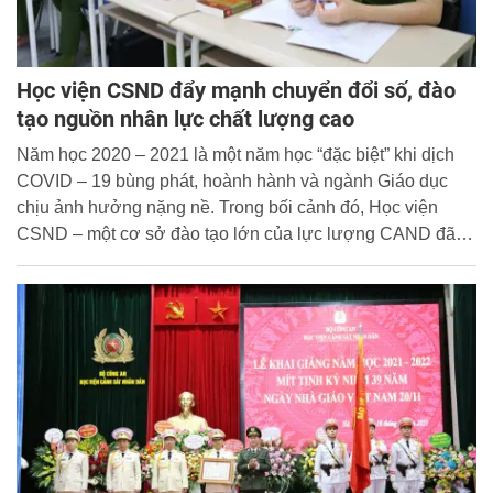
Học viện CSND đẩy mạnh chuyển đổi số, đào
tạo nguồn nhân lực chất lượng cao
Năm học 2020 – 2021 là một năm học “đặc biệt” khi dịch
COVID – 19 bùng phát, hoành hành và ngành Giáo dục
chịu ảnh hưởng nặng nề. Trong bối cảnh đó, Học viện
CSND – một cơ sở đào tạo lớn của lực lượng CAND đã
có những dự báo đón đầu, đi trước một bước để biến
“nguy” thành “cơ” nên đã giúp Học viện giảm đến mức thấp
nhất những tác động của dịch COVID-19.