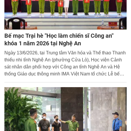
Bế mạc Trại hè "Học làm chiến sĩ Công an"
khóa 1 năm 2026 tại Nghệ An
Ngày 13/6/2026, tại Trung tâm Văn hóa và Thể thao Thanh
thiếu nhi tỉnh Nghệ An (phường Cửa Lò), Học viện Cảnh
sát nhân dân phối hợp với Công an tỉnh Nghệ An và Hệ
thống Giáo dục thông minh IMA Việt Nam tổ chức Lễ bế
mạc Trại hè "Học làm chiến sĩ Công an" khóa 1 năm 2026
với chủ đề "Thép đã tôi thế đấy".