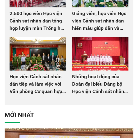
2.500 học viên Học viện
Giảng viên, học viên Học
Cảnh sát nhân dân tổng
viện Cảnh sát nhân dân
hợp luyện màn Trống hội
hiến máu giúp dân và
chào mừng Đại hội Đảng
đồng đội
Học viện Cảnh sát nhân
Những hoạt động của
dân tiếp và làm việc với
Đoàn đại biểu Đảng bộ
Văn phòng Cơ quan hợp
Học viện Cảnh sát nhân
tác quốc tế Nhật Bản tại
dân tại Đại hội đại biểu
Việt Nam
Đảng bộ Công an Trung
ương lần thứ VIII, nhiệm
MỚI NHẤT
kỳ 2025 - 2030