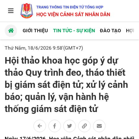
GIỚI THIỆU
TIN TỨC - SỰ KIỆN
ĐÀO TẠO
HỢP 
Thứ Năm, 18/6/2026 9:58'(GMT+7)
Hội thảo khoa học góp ý dự
thảo Quy trình đeo, tháo thiết
bị giám sát điện tử; xử lý cảnh
báo; quản lý, vận hành hệ
thống giám sát điện tử
Ngày 17/6/2026, Học viện Cảnh sát nhân dân phối