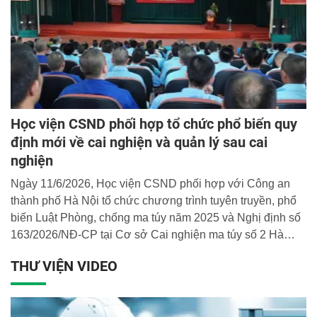
Học viện CSND phối hợp tổ chức phổ biến quy
định mới về cai nghiện và quản lý sau cai
nghiện
Ngày 11/6/2026, Học viện CSND phối hợp với Công an
thành phố Hà Nội tổ chức chương trình tuyên truyền, phổ
biến Luật Phòng, chống ma túy năm 2025 và Nghị định số
163/2026/NĐ-CP tại Cơ sở Cai nghiện ma túy số 2 Hà
Nội. Chương trình nhằm cập nhật những quy định mới của
THƯ VIỆN VIDEO
pháp luật, góp phần nâng cao nhận thức và ý thức chấp
hành pháp luật cho cán bộ, chiến sĩ, người lao động và
học viên đang cai nghiện.