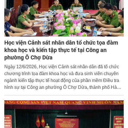
Học viện Cảnh sát nhân dân tổ chức tọa đàm
khoa học và kiến tập thực tế tại Công an
phường Ô Chợ Dừa
Ngày 12/6/2026, Học viện Cảnh sát nhân dân đã tổ chức
chương trình tọa đàm khoa học và đưa sinh viên chuyên
ngành kiến tập thực tế hoạt động của phần mềm Điều tra
hình sự tại Công an phường Ô Chợ Dừa, thành phố Hà
Nội. Hoạt động nhằm tăng cường gắn kết giữa đào tạo lý
luận với thực tiễn công tác, góp phần nâng cao chất lượng
đào tạo nguồn nhân lực điều tra hình sự trong tình hình
mới.