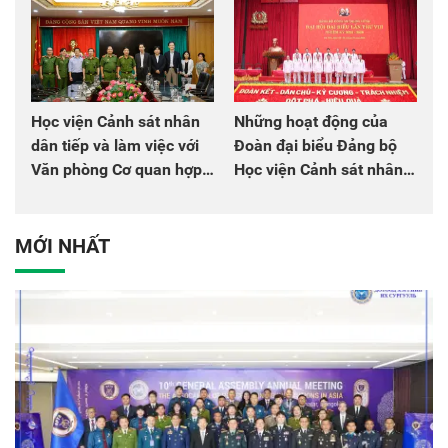
Học viện Cảnh sát nhân
Những hoạt động của
dân tiếp và làm việc với
Đoàn đại biểu Đảng bộ
Văn phòng Cơ quan hợp
Học viện Cảnh sát nhân
tác quốc tế Nhật Bản tại
dân tại Đại hội đại biểu
Việt Nam
Đảng bộ Công an Trung
ương lần thứ VIII, nhiệm
MỚI NHẤT
kỳ 2025 - 2030