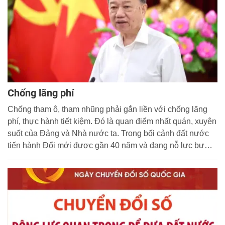
Chống lãng phí
Chống tham ô, tham nhũng phải gắn liền với chống lãng
phí, thực hành tiết kiệm. Đó là quan điểm nhất quán, xuyên
suốt của Đảng và Nhà nước ta. Trong bối cảnh đất nước
tiến hành Đổi mới được gần 40 năm và đang nỗ lực bước
vào kỷ nguyên vươn mình của dân tộc, những quan điểm,
nguyên tắc nêu trên càng cần phải được thực hiện bài bản
và hiệu quả... Đó cũng là tinh thần bài viết "Chống lãng
phí" của Tổng Bí thư, Chủ tịch nước Tô Lâm. Xin trân trọng
giới thiệu toàn văn bài viết quan trọng này.