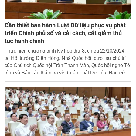
Cần thiết ban hành Luật Dữ liệu phục vụ phát
triển Chính phủ số và cải cách, cắt giảm thủ
tục hành chính
Thực hiện chương trình Kỳ họp thứ 8, chiều 22/10/2024,
tại Hội trường Diên Hồng, Nhà Quốc hội, dưới sự chủ trì
của Chủ tịch Quốc hội Trần Thanh Mẫn, Quốc hội nghe Tờ
trình và Báo cáo thẩm tra về dự án Luật Dữ liệu. Đại tướng
Lương Tam Quang, Ủy viên Bộ Chính trị, Bộ trưởng Bộ
Công an tham dự phiên họp, thừa ủy quyền của Thủ
tướng Chính phủ trình bày Tờ trình của Chính phủ về dự
án Luật Dữ liệu.