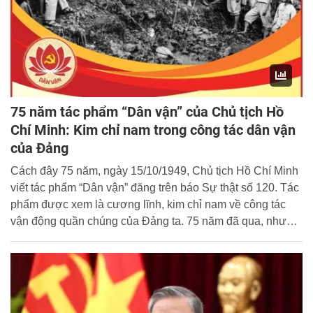
75 năm tác phẩm “Dân vận” của Chủ tịch Hồ
Chí Minh: Kim chỉ nam trong công tác dân vận
của Đảng
Cách đây 75 năm, ngày 15/10/1949, Chủ tịch Hồ Chí Minh
viết tác phẩm “Dân vận” đăng trên báo Sự thật số 120. Tác
phẩm được xem là cương lĩnh, kim chỉ nam về công tác
vận động quần chúng của Đảng ta. 75 năm đã qua, nhưng
tác phẩm “Dân vận” của Chủ tịch Hồ Chí Minh vẫn vẹn
nguyên giá trị, mang tính thời sự sâu sắc, là cơ sở, nền
tảng lý luận để Đảng và Nhà nước xây dựng và tổ chức
thực hiện các chủ trương, chính sách về công tác dân vận,
về phát huy sức mạnh khối đại đoàn kết toàn dân tộc.