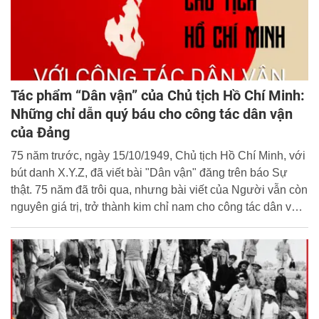
Tác phẩm “Dân vận” của Chủ tịch Hồ Chí Minh:
Những chỉ dẫn quý báu cho công tác dân vận
của Đảng
75 năm trước, ngày 15/10/1949, Chủ tịch Hồ Chí Minh, với
bút danh X.Y.Z, đã viết bài "Dân vận" đăng trên báo Sự
thật. 75 năm đã trôi qua, nhưng bài viết của Người vẫn còn
nguyên giá trị, trở thành kim chỉ nam cho công tác dân vận
của Đảng. Tác phẩm không chỉ bao quát các nguyên lý cơ
bản về công tác dân vận, mà còn khẳng định vai trò to lớn
của Nhân dân trong sự nghiệp cách mạng. Chính tư tưởng
"quyền hành và lực lượng đều ở nơi dân" đã tạo nền tảng
cho mọi thắng lợi của đất nước.