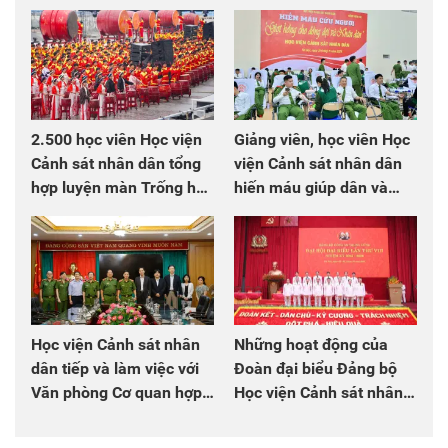
2.500 học viên Học viện
Giảng viên, học viên Học
Cảnh sát nhân dân tổng
viện Cảnh sát nhân dân
hợp luyện màn Trống hội
hiến máu giúp dân và
chào mừng Đại hội Đảng
đồng đội
Học viện Cảnh sát nhân
Những hoạt động của
dân tiếp và làm việc với
Đoàn đại biểu Đảng bộ
Văn phòng Cơ quan hợp
Học viện Cảnh sát nhân
tác quốc tế Nhật Bản tại
dân tại Đại hội đại biểu
Việt Nam
Đảng bộ Công an Trung