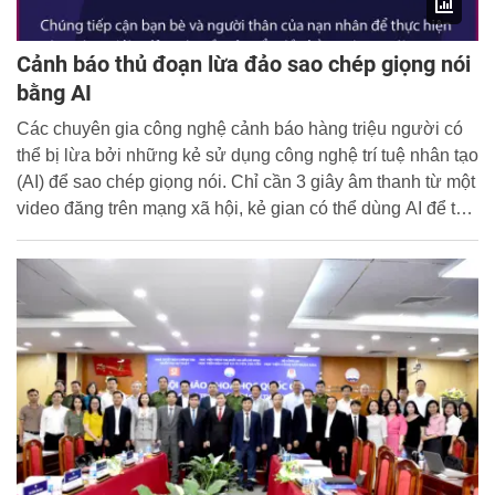
Cảnh báo thủ đoạn lừa đảo sao chép giọng nói
bằng AI
Các chuyên gia công nghệ cảnh báo hàng triệu người có
thể bị lừa bởi những kẻ sử dụng công nghệ trí tuệ nhân tạo
(AI) để sao chép giọng nói. Chỉ cần 3 giây âm thanh từ một
video đăng trên mạng xã hội, kẻ gian có thể dùng AI để tạo
ra bản sao giọng nói của nạn nhân. Sau đó, chúng tiếp cận
bạn bè và người thân của họ để thực hiện các cuộc gọi
lừa đảo, yêu cầu chuyển tiền bằng giọng nói đã được sao
chép.