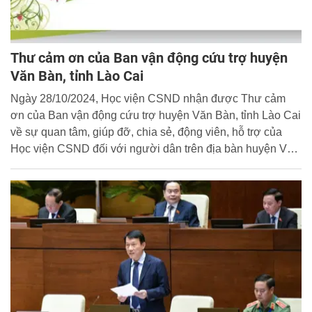
Thư cảm ơn của Ban vận động cứu trợ huyện
Văn Bàn, tỉnh Lào Cai
Ngày 28/10/2024, Học viện CSND nhận được Thư cảm
ơn của Ban vận động cứu trợ huyện Văn Bàn, tỉnh Lào Cai
về sự quan tâm, giúp đỡ, chia sẻ, động viên, hỗ trợ của
Học viện CSND đối với người dân trên địa bàn huyện Văn
Bàn, tỉnh Lào Cai sau Cơn bão số 3 (bão Yagi). Ban Biên
tập Cổng thông tin điện tử Học viện trân trọng đăng tải toàn
văn Thư cảm ơn.