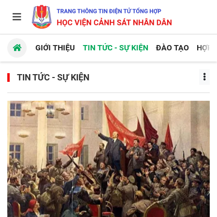
GIỚI THIỆU
TIN TỨC - SỰ KIỆN
ĐÀO TẠO
HỢP 
TIN TỨC - SỰ KIỆN