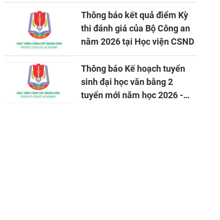
đảm bảo an ninh quốc gia
trong tình hình hiện nay
Thông báo kết quả điểm Kỳ
thi đánh giá của Bộ Công an
năm 2026 tại Học viện CSND
Thông báo Kế hoạch tuyển
sinh đại học văn bằng 2
tuyển mới năm học 2026 -
2027