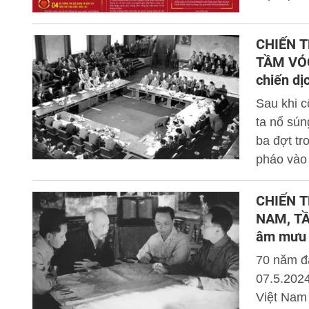
thẻ căn c
sung quy
CHIẾN T
Việt Nam
TẦM VÓC 
chiến dị
Sau khi c
ta nổ sún
ba đợt tr
pháo vào 
nhiên, vớ
sinh, quâ
CHIẾN T
hoàn thàn
NAM, TẦM
âm mưu c
của ta
70 năm đã
07.5.2024
Việt Nam 