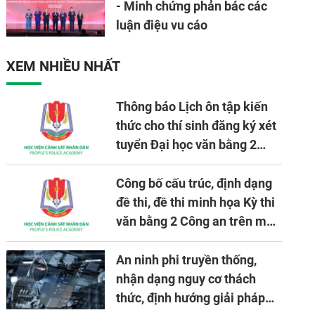
- Minh chứng phản bác các
luận điệu vu cáo
XEM NHIỀU NHẤT
Thông báo Lịch ôn tập kiến
thức cho thí sinh đăng ký xét
tuyển Đại học văn bằng 2
tuyển mới, mở tại Học viện
CSND năm học 2026 - 2027
Công bố cấu trúc, định dạng
đề thi, đề thi minh họa Kỳ thi
văn bằng 2 Công an trên máy
tính
An ninh phi truyền thống,
nhận dạng nguy cơ thách
thức, định hướng giải pháp