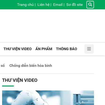
Trang chủ
|
Liên hệ
|
Email
|
Sơ đồ site
THƯ VIỆN VIDEO
ẤN PHẨM
THÔNG BÁO
 số
Chống diễn biến hòa bình
THƯ VIỆN VIDEO