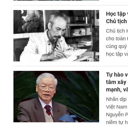
phần quan
giữ gìn tr
Học tập 
Chủ tịch
Chủ tịch 
cho toàn 
cùng quý
học tập v
Người nó
nói riêng
Tự hào v
trong hệ 
tâm xây
nghĩa thi
mạnh, vă
mạnh về c
Nhân dịp
Nghị quyế
Việt Nam 
Nguyễn Ph
niềm tự h