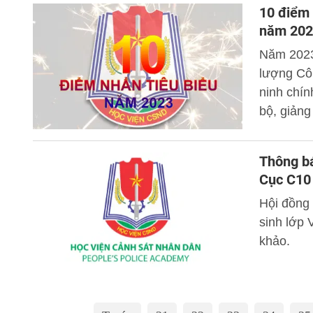
10 điểm 
năm 202
Năm 2023,
lượng Cô
ninh chính
bộ, giảng
(CSND) đã
tích cực 
Thông bá
CAND thật
Cục C10
hiện đại,
Hội đồng 
sinh lớp
khảo.