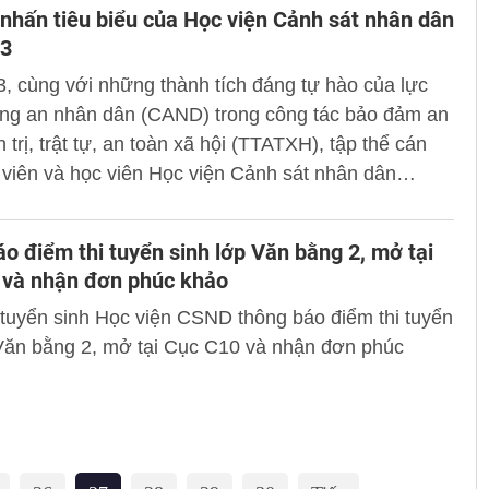
nhấn tiêu biểu của Học viện Cảnh sát nhân dân
3
 cùng với những thành tích đáng tự hào của lực
ng an nhân dân (CAND) trong công tác bảo đảm an
 trị, trật tự, an toàn xã hội (TTATXH), tập thể cán
 viên và học viên Học viện Cảnh sát nhân dân
 nỗ lực, phấn đấu thi đua lập thành tích, đóng góp
cho công tác giáo dục, đào tạo, xây dựng lực lượng
o điểm thi tuyển sinh lớp Văn bằng 2, mở tại
 sự trong sạch, vững mạnh, chính quy, tinh nhuệ,
 và nhận đơn phúc khảo
 thể hiện qua 10 điểm nhấn tiêu biểu sau:
tuyển sinh Học viện CSND thông báo điểm thi tuyển
 Văn bằng 2, mở tại Cục C10 và nhận đơn phúc