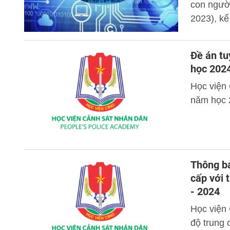
con người
2023), kể
ninh thông
Đề án tu
học 2024
Học viện 
năm học 
Thông bá
cấp với 
- 2024
Học viện 
độ trung 