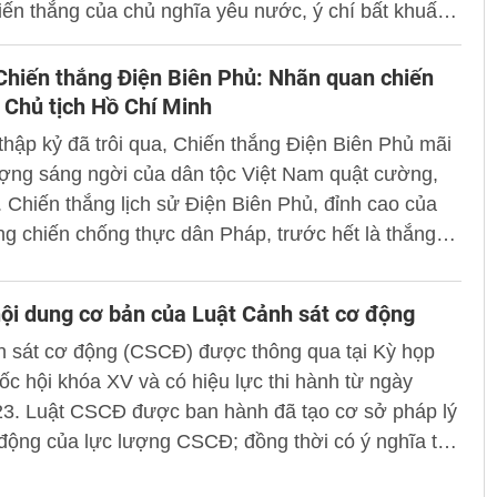
iến thắng của chủ nghĩa yêu nước, ý chí bất khuất,
ng của dân tộc Việt Nam được hun đúc qua hàng
 lịch sử... Ý nghĩa, tầm vóc, những bài học lịch sử
hiến thắng Điện Biên Phủ: Nhãn quan chiến
guyên giá trị trong sự nghiệp xây dựng và bảo vệ
 Chủ tịch Hồ Chí Minh
iệt Nam xã hội chủ nghĩa.
thập kỷ đã trôi qua, Chiến thắng Điện Biên Phủ mãi
ượng sáng ngời của dân tộc Việt Nam quật cường,
. Chiến thắng lịch sử Điện Biên Phủ, đỉnh cao của
g chiến chống thực dân Pháp, trước hết là thắng
ường lối chính trị, đường lối quân sự đúng đắn và
của Đảng, đứng đầu là Chủ tịch Hồ Chí Minh.
ội dung cơ bản của Luật Cảnh sát cơ động
h sát cơ động (CSCĐ) được thông qua tại Kỳ họp
ốc hội khóa XV và có hiệu lực thi hành từ ngày
23. Luật CSCĐ được ban hành đã tạo cơ sở pháp lý
động của lực lượng CSCĐ; đồng thời có ý nghĩa to
h dấu bước phát triển mới của lực lượng CSCĐ, góp