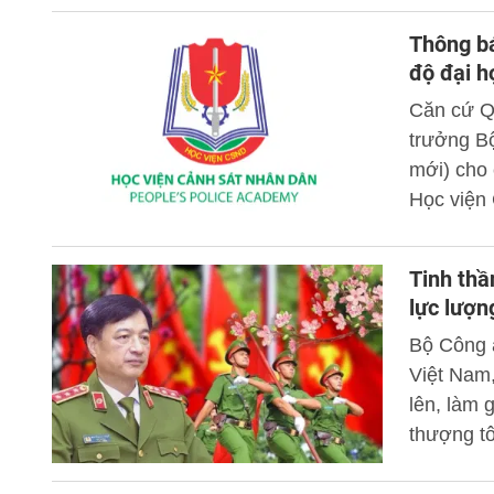
Nam anh 
Thông bá
độ đại h
Căn cứ Q
trưởng Bộ
mới) cho
Học viện 
tạo trình
Tinh thầ
lực lượ
Bộ Công 
Việt Nam
lên, làm 
thượng tô
xây dựng