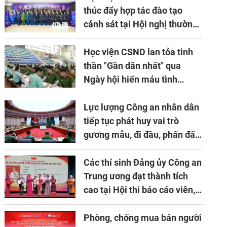
- 2030
thúc đẩy hợp tác đào tạo
cảnh sát tại Hội nghị thường
niên lần thứ 10 của Hiệp hội
APTA
Học viện CSND lan tỏa tinh
thần "Gần dân nhất" qua
Ngày hội hiến máu tình
nguyện
Lực lượng Công an nhân dân
tiếp tục phát huy vai trò
gương mẫu, đi đầu, phấn đấu
hoàn thành xuất sắc mọi
nhiệm vụ được giao
Các thí sinh Đảng ủy Công an
Trung ương đạt thành tích
cao tại Hội thi báo cáo viên,
tuyên truyền viên giỏi khu
vực II năm 2026
Phòng, chống mua bán người