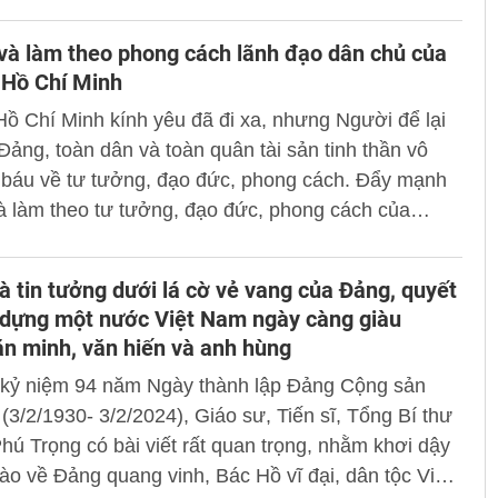
 trọng trong sự nghiệp bảo vệ an ninh quốc gia và
ật tự, an toàn xã hội.
và làm theo phong cách lãnh đạo dân chủ của
 Hồ Chí Minh
Hồ Chí Minh kính yêu đã đi xa, nhưng Người để lại
Đảng, toàn dân và toàn quân tài sản tinh thần vô
 báu về tư tưởng, đạo đức, phong cách. Đẩy mạnh
à làm theo tư tưởng, đạo đức, phong cách của
i chung, phong cách lãnh đạo dân chủ của Người
 đối với đội ngũ cán bộ lãnh đạo, quản lý các cấp
à tin tưởng dưới lá cờ vẻ vang của Đảng, quyết
thống chính trị ở nước ta hiện nay là việc làm có ý
 dựng một nước Việt Nam ngày càng giàu
ết thực, góp phần xây dựng Đảng trong sạch, vững
n minh, văn hiến và anh hùng
hính trị, tư tưởng, đạo đức, tổ chức và cán bộ theo
 kỷ niệm 94 năm Ngày thành lập Đảng Cộng sản
t Đại hội XIII của Đảng.
(3/2/1930- 3/2/2024), Giáo sư, Tiến sĩ, Tổng Bí thư
ú Trọng có bài viết rất quan trọng, nhằm khơi dậy
ào về Đảng quang vinh, Bác Hồ vĩ đại, dân tộc Việt