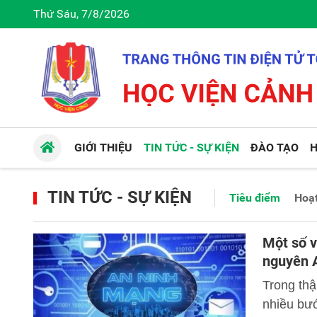
Thứ Sáu, 7/8/2026
GIỚI THIỆU
TIN TỨC - SỰ KIỆN
ĐÀO TẠO
H
TIN TỨC - SỰ KIỆN
Tiêu điểm
Hoạt
Một số v
nguyên 
Trong thậ
nhiều bư