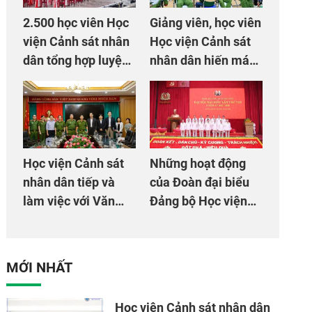
2.500 học viên Học
Giảng viên, học viên
viện Cảnh sát nhân
Học viện Cảnh sát
dân tổng hợp luyện
nhân dân hiến máu
màn Trống hội chào
giúp dân và đồng
mừng Đại hội Đảng
đội
Học viện Cảnh sát
Những hoạt động
nhân dân tiếp và
của Đoàn đại biểu
làm việc với Văn
Đảng bộ Học viện
phòng Cơ quan hợp
Cảnh sát nhân dân
tác quốc tế Nhật
tại Đại hội đại biểu
Bản tại Việt Nam
Đảng bộ Công an
MỚI NHẤT
Trung ương lần thứ
VIII, nhiệm kỳ 2025
Học viện Cảnh sát nhân dân