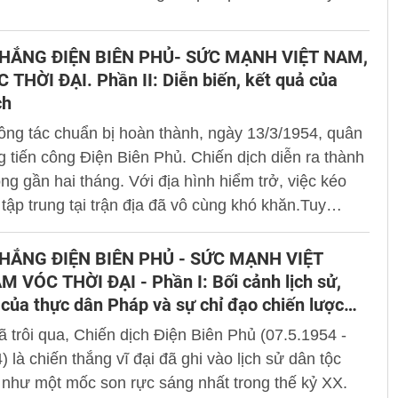
ước; Cấp thẻ Căn cước cho người dưới 06 tuổi; Bổ
 định cấp Giấy chứng nhận căn cước cho người gốc
HẮNG ĐIỆN BIÊN PHỦ- SỨC MẠNH VIỆT NAM,
 chưa xác định được quốc tịch…
THỜI ĐẠI. Phần II: Diễn biến, kết quả của
ch
ông tác chuẩn bị hoàn thành, ngày 13/3/1954, quân
g tiến công Điện Biên Phủ. Chiến dịch diễn ra thành
ong gần hai tháng. Với địa hình hiểm trở, việc kéo
tập trung tại trận địa đã vô cùng khó khăn.Tuy
i tinh thần quả cảm, không quản ngại gian khổ, hy
n và dân ta đã tìm mọi cách vượt qua thử thách,
HẮNG ĐIỆN BIÊN PHỦ - SỨC MẠNH VIỆT
h xuất sắc nhiệm vụ.
 VÓC THỜI ĐẠI - Phần I: Bối cảnh lịch sử,
ủa thực dân Pháp và sự chỉ đạo chiến lược
 trôi qua, Chiến dịch Điện Biên Phủ (07.5.1954 -
) là chiến thắng vĩ đại đã ghi vào lịch sử dân tộc
như một mốc son rực sáng nhất trong thế kỷ XX.