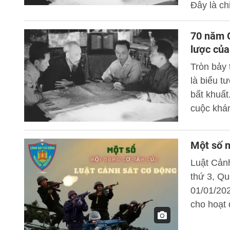
Đây là ch
kiên cườ
nghìn năm
70 năm C
vẫn còn n
lược của
Tổ quốc V
Tròn bảy 
là biểu t
bất khuất
cuộc khán
lợi của đ
sáng tạo 
Một số n
Luật Cản
thứ 3, Qu
01/01/20
cho hoạt 
lớn, đán