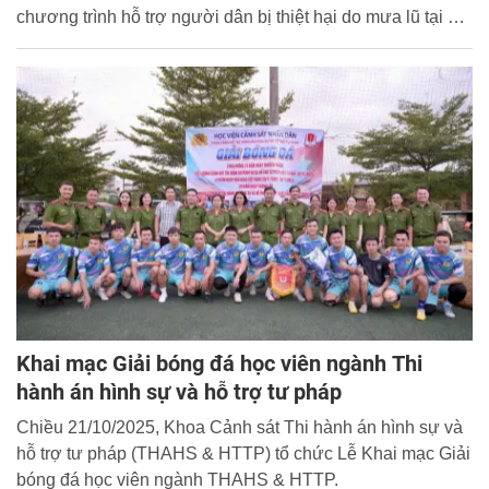
chương trình hỗ trợ người dân bị thiệt hại do mưa lũ tại xã
Bố Hạ, tỉnh Bắc Ninh với tổng trị giá các phần quà và công
trình được trao tặng hơn 3,5 tỷ đồng.
Khai mạc Giải bóng đá học viên ngành Thi
hành án hình sự và hỗ trợ tư pháp
Chiều 21/10/2025, Khoa Cảnh sát Thi hành án hình sự và
hỗ trợ tư pháp (THAHS & HTTP) tổ chức Lễ Khai mạc Giải
bóng đá học viên ngành THAHS & HTTP.