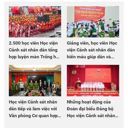
2.500 học viên Học viện
Giảng viên, học viên Học
Cảnh sát nhân dân tổng
viện Cảnh sát nhân dân
hợp luyện màn Trống hội
hiến máu giúp dân và
chào mừng Đại hội Đảng
đồng đội
Học viện Cảnh sát nhân
Những hoạt động của
dân tiếp và làm việc với
Đoàn đại biểu Đảng bộ
Văn phòng Cơ quan hợp
Học viện Cảnh sát nhân
tác quốc tế Nhật Bản tại
dân tại Đại hội đại biểu