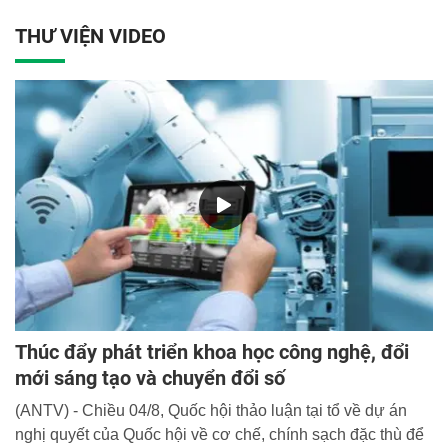
điều tra hình sự chào mừng kỷ niệm 43 năm Ngày Nhà
THƯ VIỆN VIDEO
giáo Việt Nam (20/11/1982 - 20/11/2025)”.
Thúc đẩy phát triển khoa học công nghệ, đổi
mới sáng tạo và chuyển đổi số
(ANTV) - Chiều 04/8, Quốc hội thảo luận tại tổ về dự án
nghị quyết của Quốc hội về cơ chế, chính sạch đặc thù để