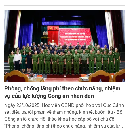
11 tại tỉnh Thái Nguyên. Tổng các phần quà, tiền mặt được
trao tặng là 1 tỷ 645 triệu đồng.
Phòng, chống lãng phí theo chức năng, nhiệm
vụ của lực lượng Công an nhân dân
Ngày 22/10/2025, Học viện CSND phối hợp với Cục Cảnh
sát điều tra tội phạm về tham nhũng, kinh tế, buôn lậu - Bộ
Công an tổ chức Hội thảo khoa học cấp bộ với chủ đề:
“Phòng, chống lãng phí theo chức năng, nhiệm vụ của lực