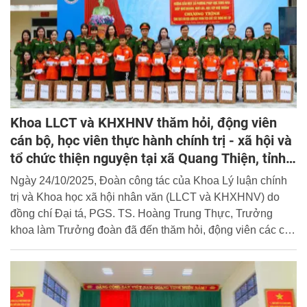
Khoa LLCT và KHXHNV thăm hỏi, động viên
cán bộ, học viên thực hành chính trị - xã hội và
tổ chức thiện nguyện tại xã Quang Thiện, tỉnh
Ninh Bình
Ngày 24/10/2025, Đoàn công tác của Khoa Lý luận chính
trị và Khoa học xã hội nhân văn (LLCT và KHXHNV) do
đồng chí Đại tá, PGS. TS. Hoàng Trung Thực, Trưởng
khoa làm Trưởng đoàn đã đến thăm hỏi, động viên các cán
bộ, chiến sĩ và học viên Khóa D50 tham gia thực hành
chính trị - xã hội tại địa bàn xã Quang Thiện, tỉnh Ninh Bình
và trao quà cho 30 học sinh có hoàn cảnh khó khăn đạt
thành tích cao trong học tập tại địa phương.