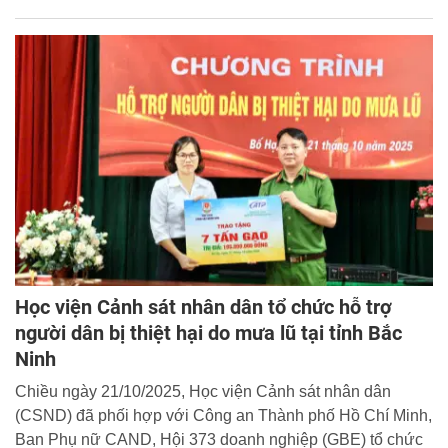
lượng Công an nhân dân”. Trung tướng, NGƯT, GS.TS.
Trần Minh Hưởng, Giám đốc Học viện CSND dự và phát
biểu khai mạc Hội thảo.
Học viện Cảnh sát nhân dân tổ chức hỗ trợ
người dân bị thiệt hại do mưa lũ tại tỉnh Bắc
Ninh
Chiều ngày 21/10/2025, Học viện Cảnh sát nhân dân
(CSND) đã phối hợp với Công an Thành phố Hồ Chí Minh,
Ban Phụ nữ CAND, Hội 373 doanh nghiệp (GBE) tổ chức