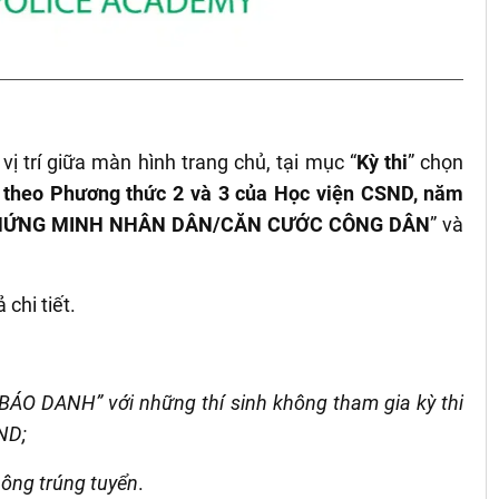
vị trí giữa màn hình trang chủ, tại mục
“
Kỳ thi
”
chọn
y theo Phương thức 2 và 3 của Học viện CSND, năm
HỨNG MINH NHÂN DÂN/CĂN CƯỚC CÔNG DÂN
”
và
chi tiết.
Ố BÁO DANH” với những thí sinh không tham gia kỳ thi
ND;
không trúng tuyển
.