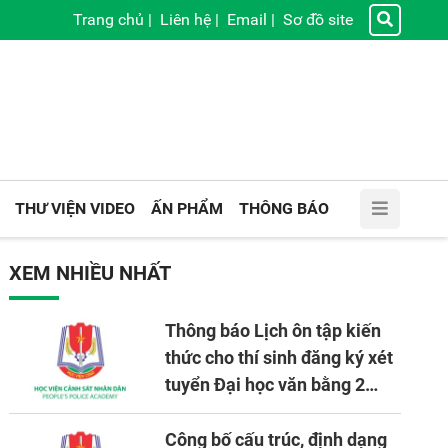
Trang chủ
|
Liên hệ
|
Email
|
Sơ đồ site
THƯ VIỆN VIDEO
ẤN PHẨM
THÔNG BÁO
XEM NHIỀU NHẤT
Thông báo Lịch ôn tập kiến
thức cho thí sinh đăng ký xét
tuyển Đại học văn bằng 2
tuyển mới, mở tại Học viện
CSND năm học 2026 - 2027
Công bố cấu trúc, định dạng