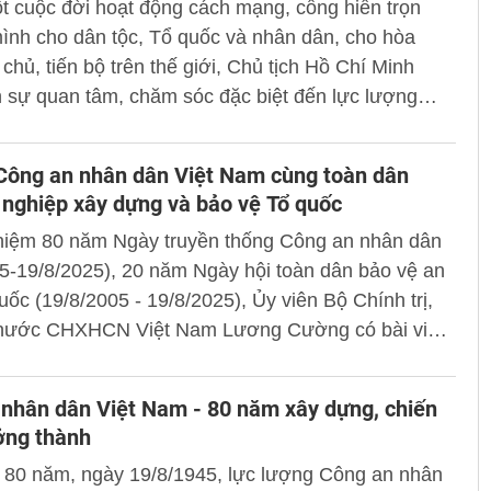
t cuộc đời hoạt động cách mạng, cống hiến trọn
a phương hai cấp gắn với đẩy mạnh phân công,
ình cho dân tộc, Tổ quốc và nhân dân, cho hòa
triệt để cho cấp cơ sở.
 chủ, tiến bộ trên thế giới, Chủ tịch Hồ Chí Minh
 sự quan tâm, chăm sóc đặc biệt đến lực lượng
nhân dân. Người thường xuyên đến thăm, động
ó những lời dạy bảo sâu sắc, quý báu đối với lực
Công an nhân dân Việt Nam cùng toàn dân
D trên các lĩnh vực công tác, chiến đấu.
 nghiệp xây dựng và bảo vệ Tổ quốc
niệm 80 năm Ngày truyền thống Công an nhân dân
5-19/8/2025), 20 năm Ngày hội toàn dân bảo vệ an
uốc (19/8/2005 - 19/8/2025), Ủy viên Bộ Chính trị,
 nước CHXHCN Việt Nam Lương Cường có bài viết
Công an nhân dân Việt Nam cùng toàn dân trong sự
y dựng và bảo vệ Tổ quốc”. Cổng thông tin điện tử
nhân dân Việt Nam - 80 năm xây dựng, chiến
trân trọng giới thiệu toàn văn bài viết của Chủ tịch
ởng thành
ơng Cường.
 80 năm, ngày 19/8/1945, lực lượng Công an nhân