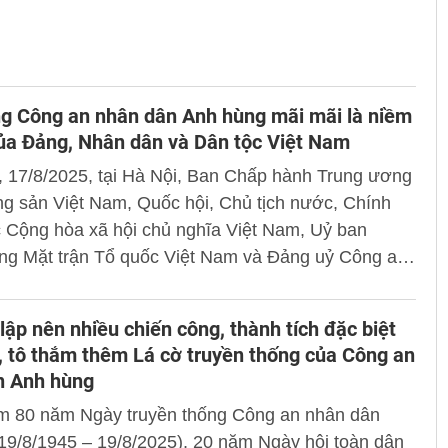
g Công an nhân dân Anh hùng mãi mãi là niềm
ủa Đảng, Nhân dân và Dân tộc Việt Nam
, 17/8/2025, tại Hà Nội, Ban Chấp hành Trung ương
g sản Việt Nam, Quốc hội, Chủ tịch nước, Chính
 Cộng hòa xã hội chủ nghĩa Việt Nam, Uỷ ban
ng Mặt trận Tổ quốc Việt Nam và Đảng uỷ Công an
g - Bộ Công an tổ chức trọng thể Lễ kỷ niệm 80
 truyền thống Công an nhân dân (19/8/1945 -
 lập nên nhiều chiến công, thành tích đặc biệt
) và 20 năm Ngày hội toàn dân bảo vệ an ninh Tổ
, tô thắm thêm Lá cờ truyền thống của Công an
8/2005 - 19/8/2025). Tổng Bí thư Tô Lâm đã dự và
n Anh hùng
văn tại Lễ kỷ niệm. Cổng Thông tin điện tử Học viện
ệm 80 năm Ngày truyền thống Công an nhân dân
g giới thiệu diễn văn của đồng chí Tổng Bí thư.
19/8/1945 – 19/8/2025), 20 năm Ngày hội toàn dân