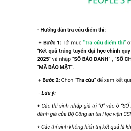
- Hướng dẫn tra cứu điểm thi:
+
Bước 1:
Tới mục
“
Tra cứu điểm thi
”
ở 
“
Kết quả trúng tuyển đại học chính qu
2025
”
và nhập
“
SỐ BÁO DANH
” ,
“
SỐ C
“
MÃ BẢO MẬT
”
.
+
Bước 2:
Chọn
“
Tra cứu
”
để xem kết quả 
- Lưu ý:
+
Các thí sinh nhập giá trị “0” vào ô “S
đánh giá của Bộ Công an tại Học viện CS
+ Các thí sinh không hiển thị kết quả là 