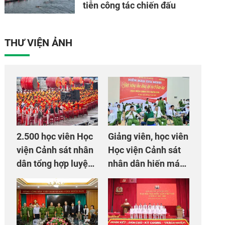
tiễn công tác chiến đấu
THƯ VIỆN ẢNH
2.500 học viên Học
Giảng viên, học viên
viện Cảnh sát nhân
Học viện Cảnh sát
dân tổng hợp luyện
nhân dân hiến máu
màn Trống hội chào
giúp dân và đồng
mừng Đại hội Đảng
đội