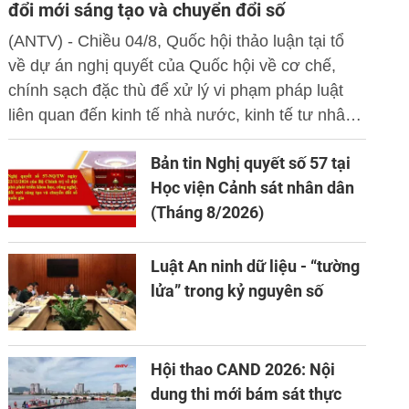
đổi mới sáng tạo và chuyển đổi số
(ANTV) - Chiều 04/8, Quốc hội thảo luận tại tổ
về dự án nghị quyết của Quốc hội về cơ chế,
chính sạch đặc thù để xử lý vi phạm pháp luật
liên quan đến kinh tế nhà nước, kinh tế tư nhân
và ứng dụng khoa học công nghệ, đổi mới sáng
Bản tin Nghị quyết số 57 tại
tạo và chuyển đổi số.
Học viện Cảnh sát nhân dân
(Tháng 8/2026)
Luật An ninh dữ liệu - “tường
lửa” trong kỷ nguyên số
Hội thao CAND 2026: Nội
dung thi mới bám sát thực