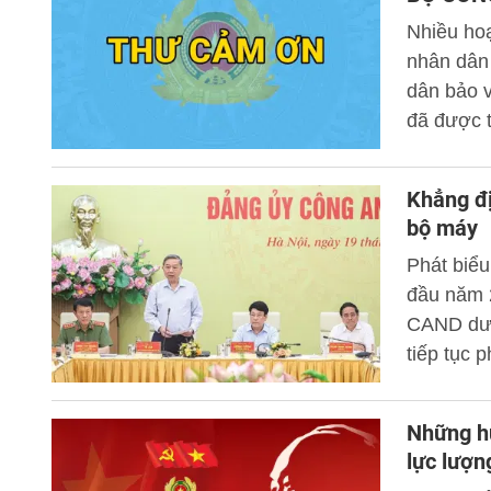
Nhiều ho
nhân dân
dân bảo v
đã được t
mặt Đảng
Lương Tam
Khẳng đị
Công an 
bộ máy
ơn. Cổng 
Phát biểu
văn Thư 
đầu năm 
CAND dướ
tiếp tục 
các chủ t
thực hiện
Những hu
mới, sắp 
lực lượn
hoạt động