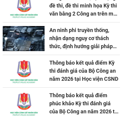
đề thi, đề thi minh họa Kỳ thi
văn bằng 2 Công an trên máy
tính
An ninh phi truyền thống,
nhận dạng nguy cơ thách
thức, định hướng giải pháp
đảm bảo an ninh quốc gia
trong tình hình hiện nay
Thông báo kết quả điểm Kỳ
thi đánh giá của Bộ Công an
năm 2026 tại Học viện CSND
Thông báo kết quả điểm
phúc khảo Kỳ thi đánh giá
của Bộ Công an năm 2026 tại
Học viện CSND