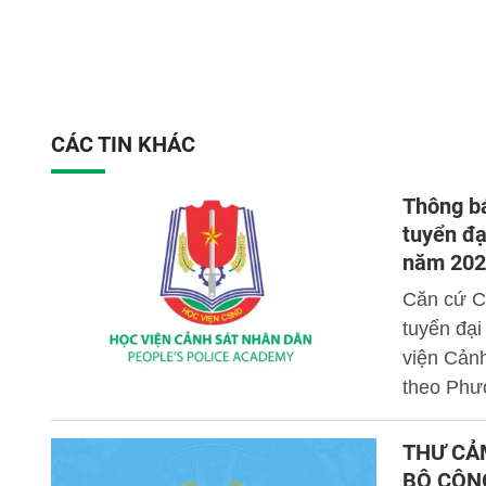
CÁC TIN KHÁC
Thông bá
tuyển đạ
năm 202
Căn cứ C
tuyển đạ
viện Cảnh
theo Phư
Cảnh sát,
nhân dân
THƯ CẢ
BỘ CÔN