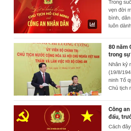
Trong suố
quyền đị
vẹn đời m
phân cấp 
bình, dân
luôn dành
Công an 
viên và c
80 năm 
lượng CAN
trong sự
Nhân kỷ 
(19/8/194
ninh Tổ q
Chủ tịch
“80 năm 
nghiệp xâ
Công an 
Học viện 
đấu, trư
nước Lư
Cách đây