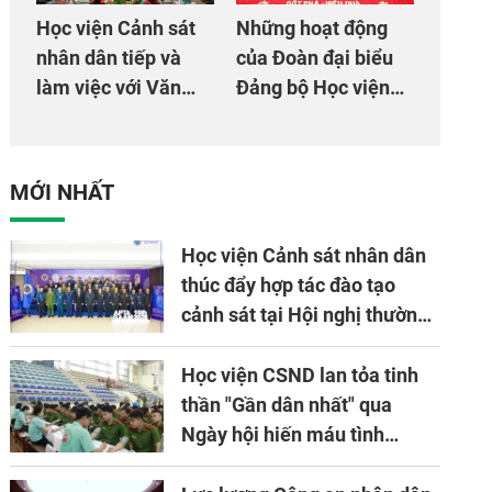
Học viện Cảnh sát
Những hoạt động
nhân dân tiếp và
của Đoàn đại biểu
làm việc với Văn
Đảng bộ Học viện
phòng Cơ quan hợp
Cảnh sát nhân dân
tác quốc tế Nhật
tại Đại hội đại biểu
Bản tại Việt Nam
Đảng bộ Công an
MỚI NHẤT
Trung ương lần thứ
VIII, nhiệm kỳ 2025
Học viện Cảnh sát nhân dân
- 2030
thúc đẩy hợp tác đào tạo
cảnh sát tại Hội nghị thường
niên lần thứ 10 của Hiệp hội
APTA
Học viện CSND lan tỏa tinh
thần "Gần dân nhất" qua
Ngày hội hiến máu tình
nguyện