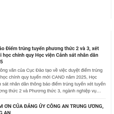
o Điểm trúng tuyển phương thức 2 và 3, xét
i học chính quy Học viện Cảnh sát nhân dân
5
ông văn của Cục Đào tạo về việc duyệt điểm trúng
i học chính quy tuyển mới CAND năm 2025, Học
 sát nhân dân thông báo điểm trúng tuyển xét tuyển
ơng thức 2 và Phương thức 3, ngành nghiệp vụ
 tuyển sinh đại học chính quy Học viện Cảnh sát
 năm 2025 như sau:
M ƠN CỦA ĐẢNG ỦY CÔNG AN TRUNG ƯƠNG,
G AN