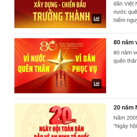
dân Việt 
nước quên
hiểm nguy
quốc gia,
hạnh phú
80 năm v
80 năm v
quên thân
20 năm N
Năm 2005
"Ngày hội