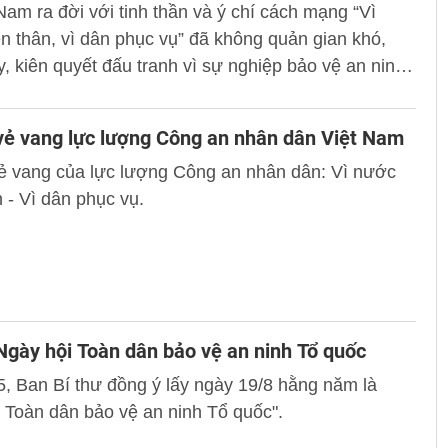
Nam ra đời với tinh thần và ý chí cách mạng “Vì
 thân, vì dân phục vụ” đã không quản gian khó,
, kiên quyết đấu tranh vì sự nghiệp bảo vệ an ninh
 bảo đảm trật tự, an toàn xã hội, vì sự bình yên và
c của nhân dân.
ẻ vang lực lượng Công an nhân dân Việt Nam
ẻ vang của lực lượng Công an nhân dân: Vì nước
 - Vì dân phục vụ.
gày hội Toàn dân bảo vệ an ninh Tổ quốc
, Ban Bí thư đồng ý lấy ngày 19/8 hằng năm là
 Toàn dân bảo vệ an ninh Tổ quốc".