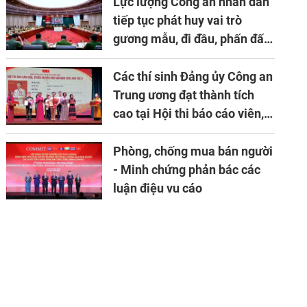
Lực lượng Công an nhân dân
tiếp tục phát huy vai trò
gương mẫu, đi đầu, phấn đấu
hoàn thành xuất sắc mọi
nhiệm vụ được giao
Các thí sinh Đảng ủy Công an
Trung ương đạt thành tích
cao tại Hội thi báo cáo viên,
tuyên truyền viên giỏi khu
vực II năm 2026
Phòng, chống mua bán người
- Minh chứng phản bác các
luận điệu vu cáo