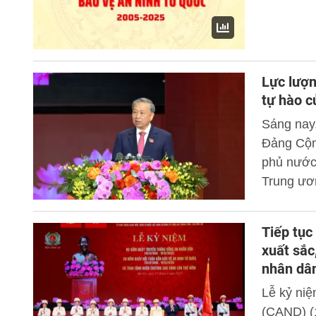
Lực lượn
tự hào c
Sáng nay
Đảng Cộn
phủ nước
Trung ươ
Trung ươn
năm Ngày
Tiếp tục
19/8/2025
xuất sắc
quốc (19/
nhân dâ
đọc Diễn 
Lễ kỷ ni
trân trọn
(CAND) (