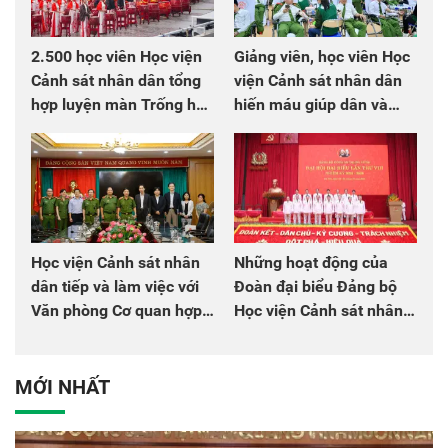
2.500 học viên Học viện
Giảng viên, học viên Học
Cảnh sát nhân dân tổng
viện Cảnh sát nhân dân
hợp luyện màn Trống hội
hiến máu giúp dân và
chào mừng Đại hội Đảng
đồng đội
Học viện Cảnh sát nhân
Những hoạt động của
dân tiếp và làm việc với
Đoàn đại biểu Đảng bộ
Văn phòng Cơ quan hợp
Học viện Cảnh sát nhân
tác quốc tế Nhật Bản tại
dân tại Đại hội đại biểu
Việt Nam
Đảng bộ Công an Trung
ương lần thứ VIII, nhiệm
MỚI NHẤT
kỳ 2025 - 2030