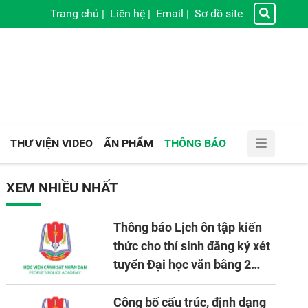
Trang chủ
|
Liên hệ
|
Email
|
Sơ đồ site
THƯ VIỆN VIDEO
ẤN PHẨM
THÔNG BÁO
XEM NHIỀU NHẤT
Thông báo Lịch ôn tập kiến
thức cho thí sinh đăng ký xét
tuyển Đại học văn bằng 2
tuyển mới, mở tại Học viện
CSND năm học 2026 - 2027
Công bố cấu trúc, định dạng