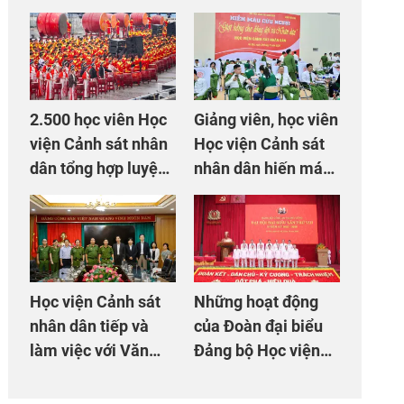
2.500 học viên Học
Giảng viên, học viên
viện Cảnh sát nhân
Học viện Cảnh sát
dân tổng hợp luyện
nhân dân hiến máu
màn Trống hội chào
giúp dân và đồng
mừng Đại hội Đảng
đội
Học viện Cảnh sát
Những hoạt động
nhân dân tiếp và
của Đoàn đại biểu
làm việc với Văn
Đảng bộ Học viện
phòng Cơ quan hợp
Cảnh sát nhân dân
tác quốc tế Nhật
tại Đại hội đại biểu