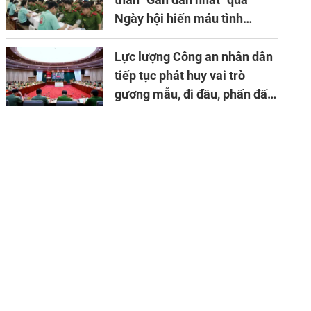
Ngày hội hiến máu tình
nguyện
Lực lượng Công an nhân dân
tiếp tục phát huy vai trò
gương mẫu, đi đầu, phấn đấu
hoàn thành xuất sắc mọi
nhiệm vụ được giao