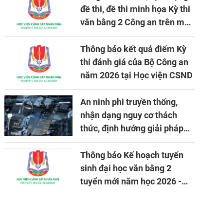
đề thi, đề thi minh họa Kỳ thi
văn bằng 2 Công an trên máy
tính
Thông báo kết quả điểm Kỳ
thi đánh giá của Bộ Công an
năm 2026 tại Học viện CSND
An ninh phi truyền thống,
nhận dạng nguy cơ thách
thức, định hướng giải pháp
đảm bảo an ninh quốc gia
trong tình hình hiện nay
Thông báo Kế hoạch tuyển
sinh đại học văn bằng 2
tuyển mới năm học 2026 -
2027