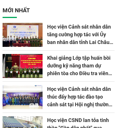
Bản tại Việt Nam
Đảng bộ Công an
MỚI NHẤT
Trung ương lần thứ
VIII, nhiệm kỳ 2025
Học viện Cảnh sát nhân dân
- 2030
tăng cường hợp tác với Ủy
ban nhân dân tỉnh Lai Châu
về ứng dụng khoa học công
nghệ trong lĩnh vực đấu tranh
Khai giảng Lớp tập huấn bồi
phòng, chống tội phạm
dưỡng kỹ năng tham dự
phiên tòa cho Điều tra viên
khóa 1 năm 2026
Học viện Cảnh sát nhân dân
thúc đẩy hợp tác đào tạo
cảnh sát tại Hội nghị thường
niên lần thứ 10 của Hiệp hội
APTA
Học viện CSND lan tỏa tinh
thần "Gần dân nhất" qua