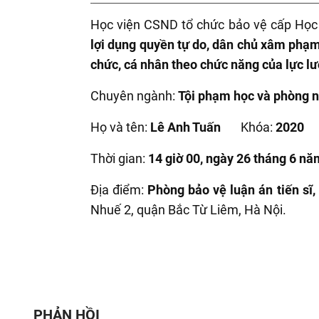
Học viện CSND tổ chức bảo vệ cấp Học vi
lợi dụng quyền tự do, dân chủ xâm phạm 
chức, cá nhân theo chức năng của lực l
Chuyên ngành:
Tội phạm học và phòng 
Họ và tên:
Lê
Anh Tuấn
Khóa:
2
020
Thời gian:
14 giờ 00, ngày
26
tháng
6
năm
Địa điểm:
Phòng bảo vệ luận án tiến sĩ
Nhuế 2, quận Bắc Từ Liêm, Hà Nội.
PHẢN HỒI