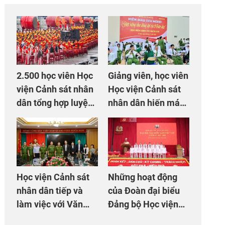
2.500 học viên Học
Giảng viên, học viên
viện Cảnh sát nhân
Học viện Cảnh sát
dân tổng hợp luyện
nhân dân hiến máu
màn Trống hội chào
giúp dân và đồng
mừng Đại hội Đảng
đội
Học viện Cảnh sát
Những hoạt động
nhân dân tiếp và
của Đoàn đại biểu
làm việc với Văn
Đảng bộ Học viện
phòng Cơ quan hợp
Cảnh sát nhân dân