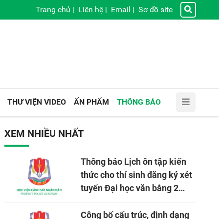
Trang chủ
|
Liên hệ
|
Email
|
Sơ đồ site
THƯ VIỆN VIDEO
ẤN PHẨM
THÔNG BÁO
XEM NHIỀU NHẤT
Thông báo Lịch ôn tập kiến
thức cho thí sinh đăng ký xét
tuyển Đại học văn bằng 2
tuyển mới, mở tại Học viện
CSND năm học 2026 - 2027
Công bố cấu trúc, định dạng