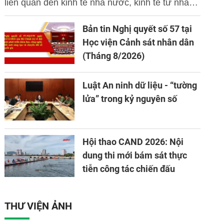
liên quan đến kinh tế nhà nước, kinh tế tư nhân
và ứng dụng khoa học công nghệ, đổi mới sáng
Bản tin Nghị quyết số 57 tại
tạo và chuyển đổi số.
Học viện Cảnh sát nhân dân
(Tháng 8/2026)
Luật An ninh dữ liệu - “tường
lửa” trong kỷ nguyên số
Hội thao CAND 2026: Nội
dung thi mới bám sát thực
tiễn công tác chiến đấu
THƯ VIỆN ẢNH