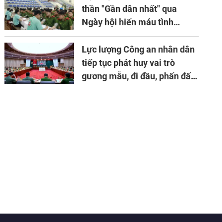
thần "Gần dân nhất" qua
Ngày hội hiến máu tình
nguyện
Lực lượng Công an nhân dân
tiếp tục phát huy vai trò
gương mẫu, đi đầu, phấn đấu
hoàn thành xuất sắc mọi
nhiệm vụ được giao