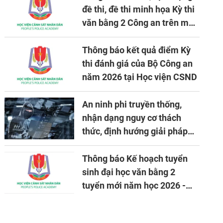
đề thi, đề thi minh họa Kỳ thi
văn bằng 2 Công an trên máy
tính
Thông báo kết quả điểm Kỳ
thi đánh giá của Bộ Công an
năm 2026 tại Học viện CSND
An ninh phi truyền thống,
nhận dạng nguy cơ thách
thức, định hướng giải pháp
đảm bảo an ninh quốc gia
trong tình hình hiện nay
Thông báo Kế hoạch tuyển
sinh đại học văn bằng 2
tuyển mới năm học 2026 -
2027