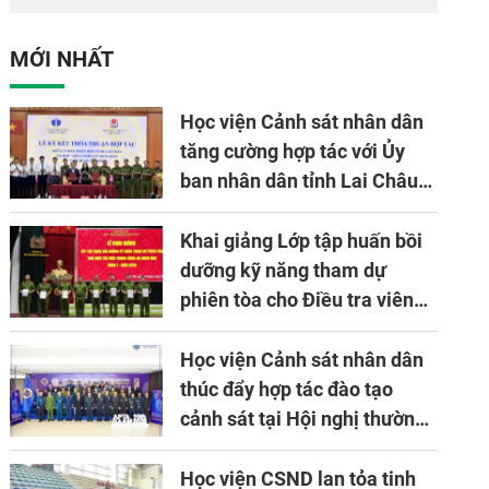
tác quốc tế Nhật
tại Đại hội đại biểu
Bản tại Việt Nam
Đảng bộ Công an
MỚI NHẤT
Trung ương lần thứ
VIII, nhiệm kỳ 2025
Học viện Cảnh sát nhân dân
- 2030
tăng cường hợp tác với Ủy
ban nhân dân tỉnh Lai Châu
về ứng dụng khoa học công
nghệ trong lĩnh vực đấu tranh
Khai giảng Lớp tập huấn bồi
phòng, chống tội phạm
dưỡng kỹ năng tham dự
phiên tòa cho Điều tra viên
khóa 1 năm 2026
Học viện Cảnh sát nhân dân
thúc đẩy hợp tác đào tạo
cảnh sát tại Hội nghị thường
niên lần thứ 10 của Hiệp hội
APTA
Học viện CSND lan tỏa tinh