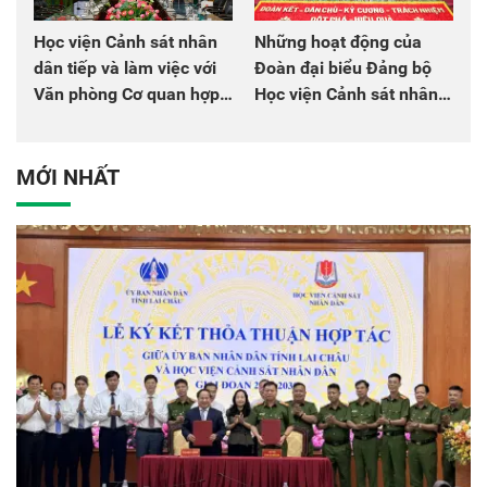
Học viện Cảnh sát nhân
Những hoạt động của
dân tiếp và làm việc với
Đoàn đại biểu Đảng bộ
Văn phòng Cơ quan hợp
Học viện Cảnh sát nhân
tác quốc tế Nhật Bản tại
dân tại Đại hội đại biểu
Việt Nam
Đảng bộ Công an Trung
ương lần thứ VIII, nhiệm
MỚI NHẤT
kỳ 2025 - 2030