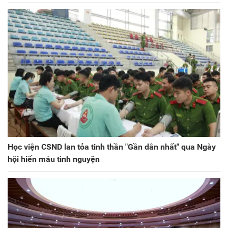
Học viện CSND lan tỏa tinh thần "Gần dân nhất" qua Ngày
hội hiến máu tình nguyện