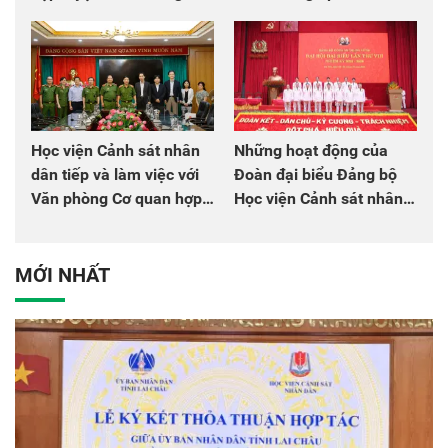
chào mừng Đại hội Đảng
đồng đội
Học viện Cảnh sát nhân
Những hoạt động của
dân tiếp và làm việc với
Đoàn đại biểu Đảng bộ
Văn phòng Cơ quan hợp
Học viện Cảnh sát nhân
tác quốc tế Nhật Bản tại
dân tại Đại hội đại biểu
Việt Nam
Đảng bộ Công an Trung
ương lần thứ VIII, nhiệm
MỚI NHẤT
kỳ 2025 - 2030