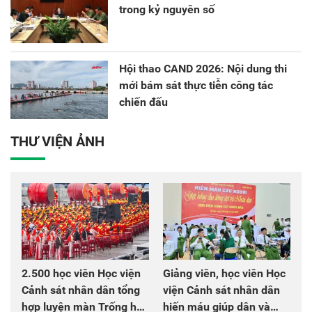
trong kỷ nguyên số
Hội thao CAND 2026: Nội dung thi
mới bám sát thực tiễn công tác
chiến đấu
THƯ VIỆN ẢNH
2.500 học viên Học viện
Giảng viên, học viên Học
Cảnh sát nhân dân tổng
viện Cảnh sát nhân dân
hợp luyện màn Trống hội
hiến máu giúp dân và