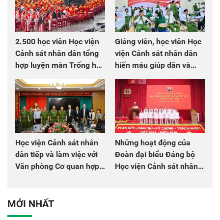
2.500 học viên Học viện
Giảng viên, học viên Học
Cảnh sát nhân dân tổng
viện Cảnh sát nhân dân
hợp luyện màn Trống hội
hiến máu giúp dân và
chào mừng Đại hội Đảng
đồng đội
Học viện Cảnh sát nhân
Những hoạt động của
dân tiếp và làm việc với
Đoàn đại biểu Đảng bộ
Văn phòng Cơ quan hợp
Học viện Cảnh sát nhân
tác quốc tế Nhật Bản tại
dân tại Đại hội đại biểu
Việt Nam
Đảng bộ Công an Trung
ương lần thứ VIII, nhiệm
MỚI NHẤT
kỳ 2025 - 2030