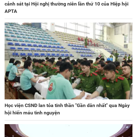
cảnh sát tại Hội nghị thường niên lần thứ 10 của Hiệp hội
APTA
Học viện CSND lan tỏa tinh thần "Gần dân nhất" qua Ngày
hội hiến máu tình nguyện