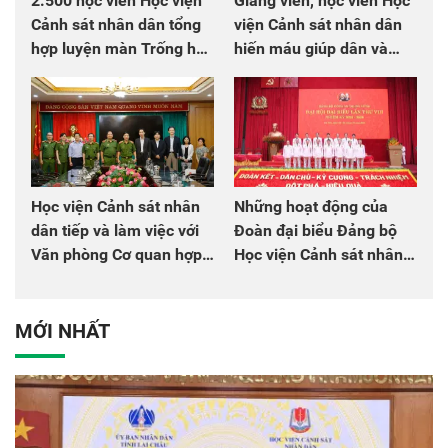
2.500 học viên Học viện
Giảng viên, học viên Học
Cảnh sát nhân dân tổng
viện Cảnh sát nhân dân
hợp luyện màn Trống hội
hiến máu giúp dân và
chào mừng Đại hội Đảng
đồng đội
Học viện Cảnh sát nhân
Những hoạt động của
dân tiếp và làm việc với
Đoàn đại biểu Đảng bộ
Văn phòng Cơ quan hợp
Học viện Cảnh sát nhân
tác quốc tế Nhật Bản tại
dân tại Đại hội đại biểu
Việt Nam
Đảng bộ Công an Trung
ương lần thứ VIII, nhiệm
MỚI NHẤT
kỳ 2025 - 2030