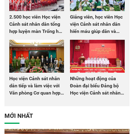
2.500 học viên Học viện
Giảng viên, học viên Học
Cảnh sát nhân dân tổng
viện Cảnh sát nhân dân
hợp luyện màn Trống hội
hiến máu giúp dân và
chào mừng Đại hội Đảng
đồng đội
Học viện Cảnh sát nhân
Những hoạt động của
dân tiếp và làm việc với
Đoàn đại biểu Đảng bộ
Văn phòng Cơ quan hợp
Học viện Cảnh sát nhân
tác quốc tế Nhật Bản tại
dân tại Đại hội đại biểu
Việt Nam
Đảng bộ Công an Trung
ương lần thứ VIII, nhiệm
MỚI NHẤT
kỳ 2025 - 2030