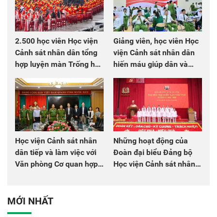
2.500 học viên Học viện
Giảng viên, học viên Học
Cảnh sát nhân dân tổng
viện Cảnh sát nhân dân
hợp luyện màn Trống hội
hiến máu giúp dân và
chào mừng Đại hội Đảng
đồng đội
Học viện Cảnh sát nhân
Những hoạt động của
dân tiếp và làm việc với
Đoàn đại biểu Đảng bộ
Văn phòng Cơ quan hợp
Học viện Cảnh sát nhân
tác quốc tế Nhật Bản tại
dân tại Đại hội đại biểu
Việt Nam
Đảng bộ Công an Trung
ương lần thứ VIII, nhiệm
MỚI NHẤT
kỳ 2025 - 2030