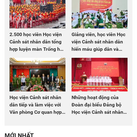
2.500 học viên Học viện
Giảng viên, học viên Học
Cảnh sát nhân dân tổng
viện Cảnh sát nhân dân
hợp luyện màn Trống hội
hiến máu giúp dân và
chào mừng Đại hội Đảng
đồng đội
Học viện Cảnh sát nhân
Những hoạt động của
dân tiếp và làm việc với
Đoàn đại biểu Đảng bộ
Văn phòng Cơ quan hợp
Học viện Cảnh sát nhân
tác quốc tế Nhật Bản tại
dân tại Đại hội đại biểu
Việt Nam
Đảng bộ Công an Trung
ương lần thứ VIII, nhiệm
MỚI NHẤT