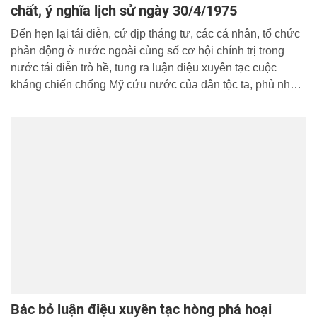
chất, ý nghĩa lịch sử ngày 30/4/1975
Đến hẹn lại tái diễn, cứ dịp tháng tư, các cá nhân, tổ chức
phản động ở nước ngoài cùng số cơ hội chính trị trong
nước tái diễn trò hề, tung ra luận điệu xuyên tạc cuộc
kháng chiến chống Mỹ cứu nước của dân tộc ta, phủ nhận
sự thật lịch sử, phủ nhận sự hy sinh của biết bao chiến sĩ,
đồng bào vì nền độc lập dân tộc, thống nhất giang sơn.
Bác bỏ luận điệu xuyên tạc hòng phá hoại