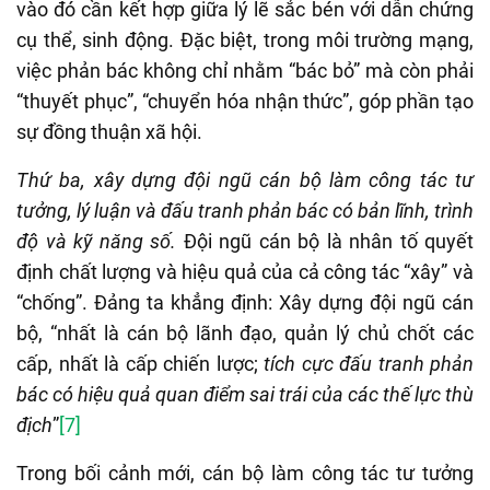
vào đó cần kết hợp giữa lý lẽ sắc bén với dẫn chứng
cụ thể, sinh động. Đặc biệt, trong môi trường mạng,
việc phản bác không chỉ nhằm “bác bỏ” mà còn phải
“thuyết phục”, “chuyển hóa nhận thức”, góp phần tạo
sự đồng thuận xã hội.
Thứ ba, xây dựng đội ngũ cán bộ làm công tác tư
tưởng, lý luận và đấu tranh phản bác có bản lĩnh, trình
độ và kỹ năng số.
Đội ngũ cán bộ là nhân tố quyết
định chất lượng và hiệu quả của cả công tác “xây” và
“chống”. Đảng ta khẳng định: Xây dựng đội ngũ cán
bộ, “nhất là cán bộ lãnh đạo, quản lý chủ chốt các
cấp, nhất là cấp chiến lược;
tích cực đấu tranh phản
bác có hiệu quả quan điểm sai trái của các thế lực thù
địch
”
[7]
Trong bối cảnh mới, cán bộ làm công tác tư tưởng