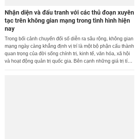
Nhận diện và đấu tranh với các thủ đoạn xuyên
tạc trên không gian mạng trong tình hình hiện
nay
Trong bối cảnh chuyển đổi số diễn ra sâu rộng, không gian
mạng ngày càng khẳng định vị trí là một bộ phận cấu thành
quan trọng của đời sống chính trị, kinh tế, văn hóa, xã hội
và hoạt động quản trị quốc gia. Bên cạnh những giá trị tích
cực mà internet và các nền tảng số mang lại, không gian
mạng cũng đang bị các thế lực thù địch, phần tử phản
động, cơ hội chính trị và các chủ thể xấu lợi dụng để phát
tán thông tin sai sự thật, xuyên tạc chủ trương, đường lối
của Đảng, chính sách, pháp luật của Nhà nước, qua đó
gây nhiễu loạn nhận thức xã hội, làm suy giảm niềm tin và
tác động tiêu cực đến an ninh quốc gia, trật tự, an toàn xã
hội.