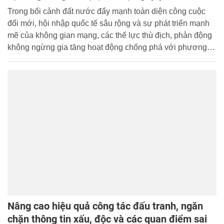
tranh, phản bác các thế lực thù địch trong tình
Trong bối cảnh đất nước đẩy mạnh toàn diện công cuộc
hình mới
đổi mới, hội nhập quốc tế sâu rộng và sự phát triển mạnh
mẽ của không gian mạng, các thế lực thù địch, phản động
không ngừng gia tăng hoạt động chống phá với phương
thức, thủ đoạn ngày càng tinh vi, phức tạp. Chúng triệt để
lợi dụng internet, mạng xã hội và các nền tảng truyền
thông số để phát tán thông tin sai lệch, xuyên tạc chủ
trương, đường lối của Đảng, chính sách, pháp luật của
Nhà nước; gây nhiễu loạn thông tin, làm suy giảm niềm tin
của cán bộ, chiến sĩ và nhân dân đối với Đảng, Nhà nước
và lực lượng vũ trang nhân dân.
Nâng cao hiệu quả công tác đấu tranh, ngăn
chặn thông tin xấu, độc và các quan điểm sai