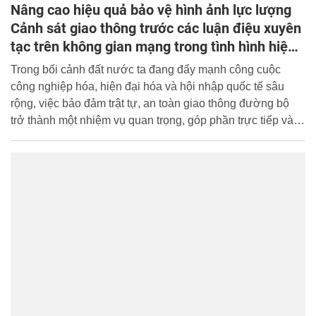
Nâng cao hiệu quả bảo vệ hình ảnh lực lượng
Cảnh sát giao thông trước các luận điệu xuyên
tạc trên không gian mạng trong tình hình hiện
nay
Trong bối cảnh đất nước ta đang đẩy mạnh công cuộc
công nghiệp hóa, hiện đại hóa và hội nhập quốc tế sâu
rộng, việc bảo đảm trật tự, an toàn giao thông đường bộ
trở thành một nhiệm vụ quan trọng, góp phần trực tiếp vào
sự phát triển kinh tế - xã hội bền vững cũng như bảo vệ
tính mạng, sức khỏe và tài sản của Nhân dân. Lực lượng
Cảnh sát giao thông (CSGT), một bộ phận nòng cốt của
Công an Nhân dân, luôn đứng ở tuyến đầu, ngày đêm
thực thi nhiệm vụ quản lý trật tự, an toàn giao thông
(TTATGT).