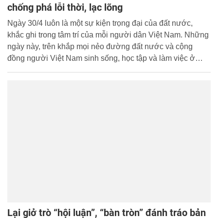
chống phá lỗi thời, lạc lõng
Ngày 30/4 luôn là một sự kiện trọng đại của đất nước,
khắc ghi trong tâm trí của mỗi người dân Việt Nam. Những
ngày này, trên khắp mọi nẻo đường đất nước và cộng
đồng người Việt Nam sinh sống, học tập và làm việc ở
nước ngoài, không khí kỷ niệm ngập tràn niềm tự hào,
hứng khởi của triệu triệu trái tim chung một nhịp đập.
Lại giở trò “hội luận”, “bàn tròn” đánh tráo bản