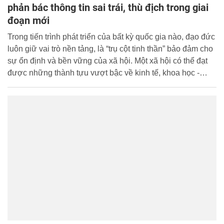
phản bác thông tin sai trái, thù địch trong giai
đoạn mới
Trong tiến trình phát triển của bất kỳ quốc gia nào, đạo đức
luôn giữ vai trò nền tảng, là “trụ cột tinh thần” bảo đảm cho
sự ổn định và bền vững của xã hội. Một xã hội có thể đạt
được những thành tựu vượt bậc về kinh tế, khoa học -
công nghệ nhưng nếu đạo đức suy thoái, các chuẩn mực
giá trị bị xói mòn thì sự phát triển ấy khó có thể lâu dài.