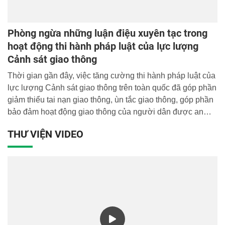
Phòng ngừa những luận điệu xuyên tạc trong
hoạt động thi hành pháp luật của lực lượng
Cảnh sát giao thông
Thời gian gần đây, việc tăng cường thi hành pháp luật của
lực lượng Cảnh sát giao thông trên toàn quốc đã góp phần
giảm thiểu tai nạn giao thông, ùn tắc giao thông, góp phần
bảo đảm hoạt động giao thông của người dân được an
toàn thông suốt. Tuy nhiên hiện nay vẫn còn những trang
THƯ VIỆN VIDEO
báo điện tử không chính thống, trang mạng xã hội, cá nhân
đã đăng tải những thông tin, ý kiến, quan điểm tiêu cực và
luận điệu xuyên tạc quá trình thi hành pháp luật của lực
lượng Cảnh sát giao thông nhằm hạ thấp uy tín, tạo tâm lý
hoài nghi, kích động mâu thuẫn, đồng thời cổ súy tâm lý
chống đối công khai đối với quá trình thực hiện nhiệm vụ
của lực lượng Cảnh sát giao thông. Các luận điệu xuyên
tạc thường được thể hiện trên một số khía cạnh sau: