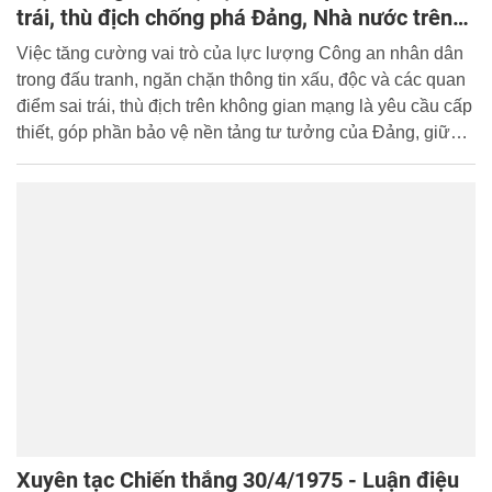
trái, thù địch chống phá Đảng, Nhà nước trên
không gian mạng của lực lượng Công an nhân
Việc tăng cường vai trò của lực lượng Công an nhân dân
dân trong tình hình mới
trong đấu tranh, ngăn chặn thông tin xấu, độc và các quan
điểm sai trái, thù địch trên không gian mạng là yêu cầu cấp
thiết, góp phần bảo vệ nền tảng tư tưởng của Đảng, giữ
vững ổn định chính trị - xã hội trong tình hình mới.
Xuyên tạc Chiến thắng 30/4/1975 - Luận điệu