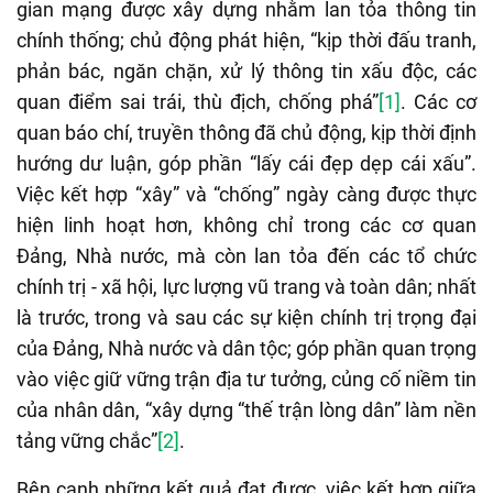
gian mạng được xây dựng nhằm lan tỏa thông tin
chính thống;
chủ động phát hiện, “kịp thời đấu tranh,
phản bác, ngăn chặn, xử lý thông tin xấu độc, các
quan điểm sai trái, thù địch, chống phá”
[1]
.
Các cơ
quan báo chí, truyền thông đã chủ động, kịp thời định
hướng dư luận, góp phần “lấy cái đẹp dẹp cái xấu”.
Việc kết hợp “xây” và “chống” ngày càng được thực
hiện linh hoạt hơn, không chỉ trong các cơ quan
Đảng, Nhà nước, mà còn lan tỏa đến các tổ chức
chính trị - xã hội, lực lượng vũ trang và toàn dân; nhất
là trước, trong và sau các sự kiện chính trị trọng đại
của Đảng, Nhà nước và dân tộc;
góp phần quan trọng
vào việc giữ vững trận địa tư tưởng, củng cố niềm tin
của nhân dân, “xây dựng “thế trận lòng dân” làm nền
tảng vững chắc”
[2]
.
Bên cạnh những kết quả đạt được, việc kết hợp giữa