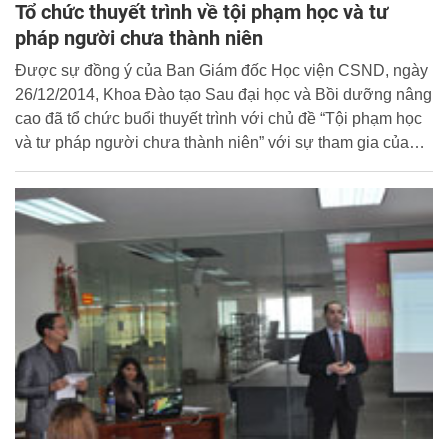
Tổ chức thuyết trình về tội phạm học và tư
pháp người chưa thành niên
Được sự đồng ý của Ban Giám đốc Học viện CSND, ngày
26/12/2014, Khoa Đào tạo Sau đại học và Bồi dưỡng nâng
cao đã tổ chức buổi thuyết trình với chủ đề “Tội phạm học
và tư pháp người chưa thành niên” với sự tham gia của
PGS. TS. Philip W. Harris, Khoa Tư pháp hình sự, Đại học
Temple, Philadelphia, Pennsylvania, Hoa Kỳ cùng cán bộ,
giảng viên, học viên lớp Điều tra 4 Cao học khóa 23 Học
viện CSND.