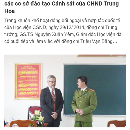
các cơ sở đào tạo Cảnh sát của CHND Trung
Hoa
Trong khuôn khổ hoạt động đối ngoại và hợp tác quốc tế
của Học viện CSND, ngày 29/12/ 2014, đồng chí Trung
tướng, GS.TS Nguyễn Xuân Yêm, Giám đốc Học viện đã
có buổi tiếp và làm việc với đồng chí Triệu Vạn Bằng
(Zhao Wanpeng), Tham tán Cảnh sát - Đại sứ quán nước
Cộng hòa nhân dân Trung Hoa tại Việt Nam.