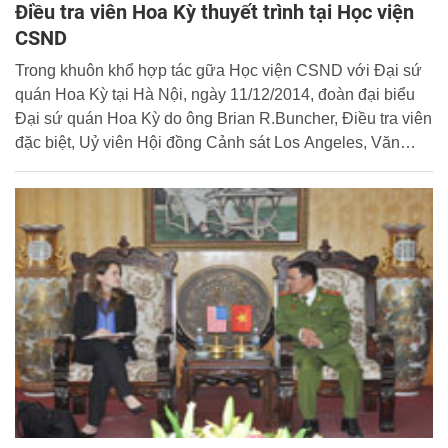
Điều tra viên Hoa Kỳ thuyết trình tại Học viện
CSND
Trong khuôn khổ hợp tác gữa Học viện CSND với Đại sứ
quán Hoa Kỳ tại Hà Nội, ngày 11/12/2014, đoàn đại biểu
Đại sứ quán Hoa Kỳ do ông Brian R.Buncher, Điều tra viên
đặc biệt, Uỷ viên Hội đồng Cảnh sát Los Angeles, Văn
phòng Thanh tra Cảnh sát tổng hợp Hoa Kỳ dẫn đầu đã có
buổi gặp xã giao với đồng chí Thiếu tướng, TS. Đặng
Xuân Khang, Phó Giám đốc Học viện CSND và thuyết
trình tại Học viện. Cùng tham gia tiếp đón đoàn còn có lãnh
đạo Văn phòng Học viện, Phòng Hợp tác quốc tế và Khoa
Nghiệp vụ Cảnh sát Điều tra.