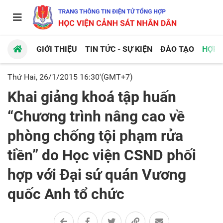
GIỚI THIỆU
TIN TỨC - SỰ KIỆN
ĐÀO TẠO
HỢP 
Thứ Hai, 26/1/2015 16:30'(GMT+7)
Khai giảng khoá tập huấn
“Chương trình nâng cao về
phòng chống tội phạm rửa
tiền” do Học viện CSND phối
hợp với Đại sứ quán Vương
quốc Anh tổ chức