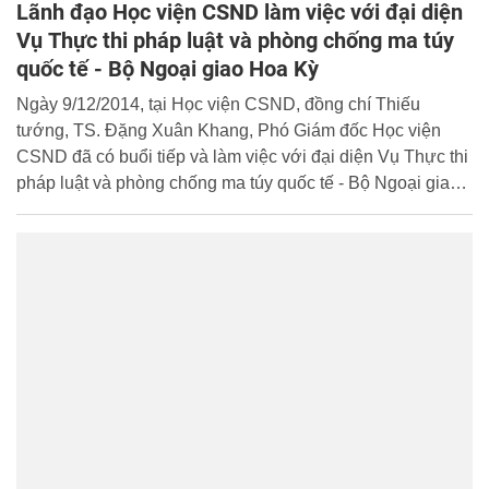
Lãnh đạo Học viện CSND làm việc với đại diện
Vụ Thực thi pháp luật và phòng chống ma túy
quốc tế - Bộ Ngoại giao Hoa Kỳ
Ngày 9/12/2014, tại Học viện CSND, đồng chí Thiếu
tướng, TS. Đặng Xuân Khang, Phó Giám đốc Học viện
CSND đã có buổi tiếp và làm việc với đại diện Vụ Thực thi
pháp luật và phòng chống ma túy quốc tế - Bộ Ngoại giao
Hoa Kỳ, bà Marie Kurth. Cùng tham dự buổi làm việc có
đại diện của Đại sứ quán Hoa Kỳ tại Hà Nội, ông Thomas
W.Eckert - Tùy viên An ninh và ông Gregory D’Alesandro -
Tùy viên Chính trị và đại diện các đơn vị chức năng của
Học viện CSND.