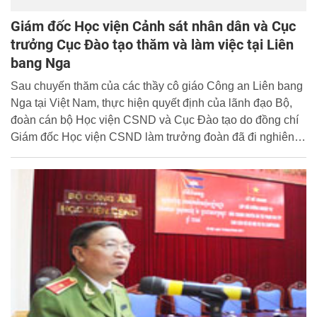
Giám đốc Học viện Cảnh sát nhân dân và Cục
trưởng Cục Đào tạo thăm và làm việc tại Liên
bang Nga
Sau chuyến thăm của các thầy cô giáo Công an Liên bang
Nga tại Việt Nam, thực hiện quyết định của lãnh đạo Bộ,
đoàn cán bộ Học viện CSND và Cục Đào tạo do đồng chí
Giám đốc Học viện CSND làm trưởng đoàn đã đi nghiên
cứu kinh nghiệm và dự Lễ kỷ niệm 80 năm ngày thành lập
Học viện Thi hành án Liên bang Nga từ 02/11/2014 -
09/11/2014. Tham gia đoàn có đồng chí Thiếu tướng
PGS.TS Bùi Minh Giám, Cục trưởng Cục đào tạo, Bộ
Công an.