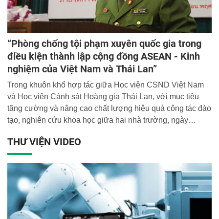
“Phòng chống tội phạm xuyên quốc gia trong
điều kiện thành lập cộng đồng ASEAN - Kinh
nghiệm của Việt Nam và Thái Lan”
Trong khuôn khổ hợp tác giữa Học viện CSND Việt Nam
và Học viện Cảnh sát Hoàng gia Thái Lan, với mục tiêu
tăng cường và nâng cao chất lượng hiệu quả công tác đào
tạo, nghiên cứu khoa học giữa hai nhà trường, ngày
11/11/2014, Học viện CSND Việt Nam và Học viện Cảnh
THƯ VIỆN VIDEO
sát Hoàng gia Thái Lan đã phối hợp tổ chức Hội thảo
“Phòng chống tội phạm xuyên quốc gia trong điều kiện
thành lập cộng đồng ASEAN - Kinh nghiệm của Việt Nam
và Thái Lan”.