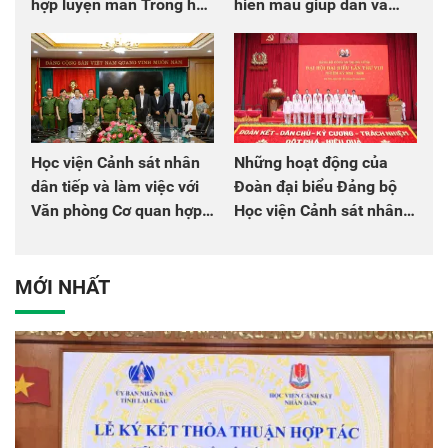
hợp luyện màn Trống hội
hiến máu giúp dân và
chào mừng Đại hội Đảng
đồng đội
Học viện Cảnh sát nhân
Những hoạt động của
dân tiếp và làm việc với
Đoàn đại biểu Đảng bộ
Văn phòng Cơ quan hợp
Học viện Cảnh sát nhân
tác quốc tế Nhật Bản tại
dân tại Đại hội đại biểu
Việt Nam
Đảng bộ Công an Trung
ương lần thứ VIII, nhiệm
MỚI NHẤT
kỳ 2025 - 2030