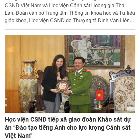
CSND Việt Nam và Học viện Cảnh sát Hoàng gia Thái
Lan, Đoàn cán bộ Trung tâm Thông tin khoa học và Tư liệu
giáo khoa, Học viện CSND do Thượng tá Đinh Văn Liên,
Phó Giám đốc Trung tâm làm trưởng đoàn đã tới thăm và
làm việc với Học viện Cảnh sát Hoàng gia Thái Lan từ
ngày 16/01/2015 đến ngày 20/01/2015.
Học viện CSND tiếp xã giao đoàn Khảo sát dự
án “Đào tạo tiếng Anh cho lực lượng Cảnh sát
Việt Nam"