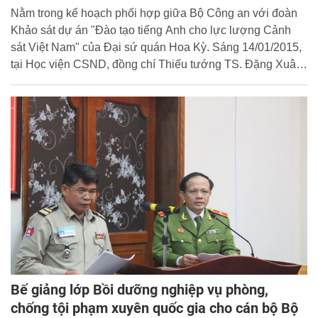
Nằm trong kế hoạch phối hợp giữa Bộ Công an với đoàn
Khảo sát dự án "Đào tạo tiếng Anh cho lực lượng Cảnh
sát Việt Nam" của Đại sứ quán Hoa Kỳ. Sáng 14/01/2015,
tại Học viện CSND, đồng chí Thiếu tướng TS. Đặng Xuân
Khang, Phó Giám đốc Học viện CSND đã tiếp xã giao
Trưởng đoàn khảo sát bà Lottie L.Baker, Tiến sĩ ngành
giáo dục học, chuyên gia ngôn ngữ của Bộ Ngoại giao
Hoa Kỳ.
Bế giảng lớp Bồi dưỡng nghiệp vụ phòng,
chống tội phạm xuyên quốc gia cho cán bộ Bộ