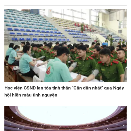
Học viện CSND lan tỏa tinh thần "Gần dân nhất" qua Ngày
hội hiến máu tình nguyện