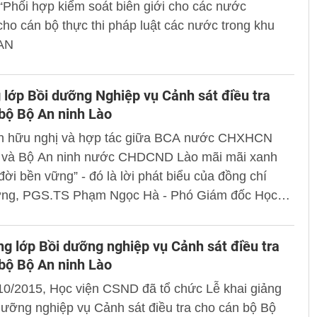
“Phối hợp kiểm soát biên giới cho các nước
o cán bộ thực thi pháp luật các nước trong khu
AN
 lớp Bồi dưỡng Nghiệp vụ Cảnh sát điều tra
bộ Bộ An ninh Lào
nh hữu nghị và hợp tác giữa BCA nước CHXHCN
 và Bộ An ninh nước CHDCND Lào mãi mãi xanh
 đời bền vững” - đó là lời phát biểu của đồng chí
ớng, PGS.TS Phạm Ngọc Hà - Phó Giám đốc Học
D trong Lễ Bế giảng Lớp Bồi dưỡng Nghiệp vụ
 điều tra cho cán bộ Bộ An ninh CHDCND Lào diễn
ng lớp Bồi dưỡng nghiệp vụ Cảnh sát điều tra
7/11/2015 tại Học viện CSND.
bộ Bộ An ninh Lào
10/2015, Học viện CSND đã tổ chức Lễ khai giảng
dưỡng nghiệp vụ Cảnh sát điều tra cho cán bộ Bộ