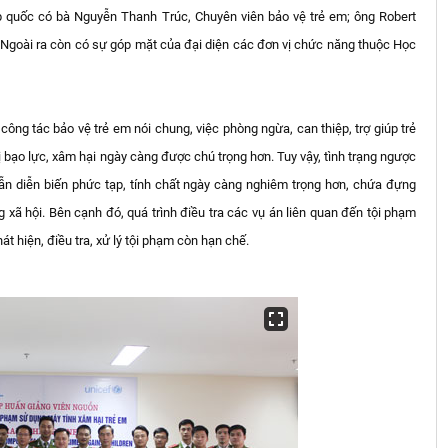
p quốc có bà Nguyễn Thanh Trúc, Chuyên viên bảo vệ trẻ em; ông Robert
 Ngoài ra còn có sự góp mặt của đại diện các đơn vị chức năng thuộc Học
ng tác bảo vệ trẻ em nói chung, việc phòng ngừa, can thiệp, trợ giúp trẻ
 bạo lực, xâm hại ngày càng được chú trọng hơn. Tuy vậy, tình trạng ngược
 vẫn diễn biến phức tạp, tính chất ngày càng nghiêm trọng hơn, chứa đựng
xã hội. Bên cạnh đó, quá trình điều tra các vụ án liên quan đến tội phạm
t hiện, điều tra, xử lý tội phạm còn hạn chế.