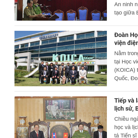
An ninh 
tạo giữa
nước Cộn
chủ trì b
Đoàn Họ
Phó Giám
viện điệ
Nằm tron
tại Học 
(KOICA) t
Quốc, Đo
tướng, T
làm Trưở
Tiếp và 
dung “Ứn
lịch sử,
quản lý h
Chiều ng
học và lị
tá Tiến 