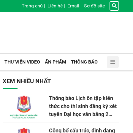
Trang chủ
|
Liên hệ
|
Email
|
Sơ đồ site
THƯ VIỆN VIDEO
ẤN PHẨM
THÔNG BÁO
XEM NHIỀU NHẤT
Thông báo Lịch ôn tập kiến
thức cho thí sinh đăng ký xét
tuyển Đại học văn bằng 2
tuyển mới, mở tại Học viện
CSND năm học 2026 - 2027
Công bố cấu trúc, định dạng