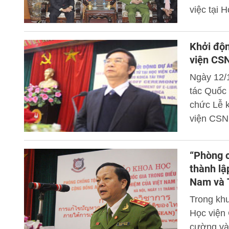
việc tại 
Khởi độn
viện CS
Ngày 12/
tác Quốc 
chức Lễ k
viện CSND
“Phòng c
thành lậ
Nam và 
Trong kh
Học viện 
cường và 