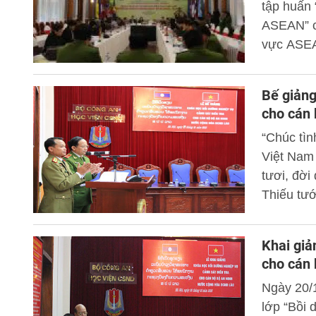
tập huấn 
ASEAN” ch
vực ASE
Bế giảng
cho cán 
“Chúc tì
Việt Nam
tươi, đời
Thiếu tư
viện CSN
Cảnh sát
Khai giả
ra ngày 2
cho cán 
Ngày 20/
lớp “Bồi 