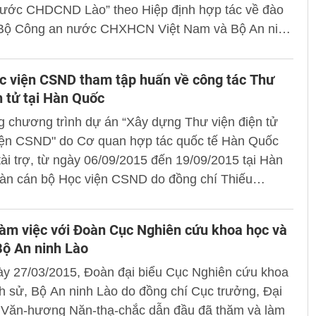
nước CHDCND Lào” theo Hiệp định hợp tác về đào
 Bộ Công an nước CHXHCN Việt Nam và Bộ An ninh
g hòa dân chủ nhân dân Lào năm 2015. Đến dự và
uổi lễ có đồng chí Đại tá, PGS.TS. Trần Minh Chất -
c viện CSND tham tập huấn về công tác Thư
 đốc Học viện CSND.
n tử tại Hàn Quốc
g chương trình dự án “Xây dựng Thư viện điện tử
viện CSND" do Cơ quan hợp tác quốc tế Hàn Quốc
ài trợ, từ ngày 06/09/2015 đến 19/09/2015 tại Hàn
àn cán bộ Học viện CSND do đồng chí Thiếu
iến sĩ Đặng Xuân Khang - Phó Giám đốc Học viện
ng đoàn đã tham dự Khóa tập huấn đợt 2 với nội
làm việc với Đoàn Cục Nghiên cứu khoa học và
g dụng Công nghệ thông tin (CNTT) trong công tác
 Bộ An ninh Lào
ệ thống Thư viện điện tử”.
ày 27/03/2015, Đoàn đại biểu Cục Nghiên cứu khoa
ch sử, Bộ An ninh Lào do đồng chí Cục trưởng, Đại
sĩ Văn-hương Năn-thạ-chắc dẫn đầu đã thăm và làm