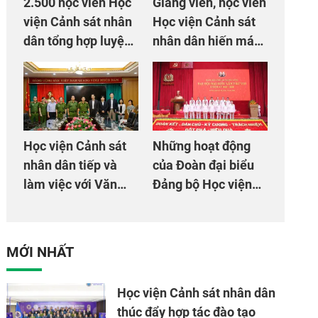
2.500 học viên Học
Giảng viên, học viên
viện Cảnh sát nhân
Học viện Cảnh sát
dân tổng hợp luyện
nhân dân hiến máu
màn Trống hội chào
giúp dân và đồng
mừng Đại hội Đảng
đội
Học viện Cảnh sát
Những hoạt động
nhân dân tiếp và
của Đoàn đại biểu
làm việc với Văn
Đảng bộ Học viện
phòng Cơ quan hợp
Cảnh sát nhân dân
tác quốc tế Nhật
tại Đại hội đại biểu
Bản tại Việt Nam
Đảng bộ Công an
MỚI NHẤT
Trung ương lần thứ
VIII, nhiệm kỳ 2025
Học viện Cảnh sát nhân dân
- 2030
thúc đẩy hợp tác đào tạo