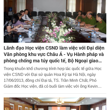
Thiếu tướng TS. Đặng Xuân Khang, Phó Giám đốc Học
viện cùng đại diện lãnh đạo đơn vị chức năng đã có buổi
gặp xã giao với ông Kim Yong Mok.
Lãnh đạo Học viện CSND làm việc với Đại diện
Văn phòng khu vực Châu Á - Vụ Hành pháp và
phòng chống ma túy quốc tế, Bộ Ngoại giao
Hoa Kỳ
Trong khuôn khổ chương trình hợp tác quốc tế giữa Học
viện CSND với Đại sứ quán Hoa Kỳ tại Hà Nội, ngày
17/06/2013, đồng chí Đại tá, TS. Trần Minh Chất, Phó
Giám đốc Học viện, đã có buổi làm việc với ông Kevin
Schwartz, cán bộ Chương trình Văn phòng Khu vực Châu
Á - Vụ Hành pháp và phòng chống ma túy quốc tế, Bộ
Ngoại giao Hoa Kỳ; Ông Jason Hwang, viên chức chính trị,
Đại sứ quán Hoa Kỳ tại Hà Nội và một số cán bộ của Đại