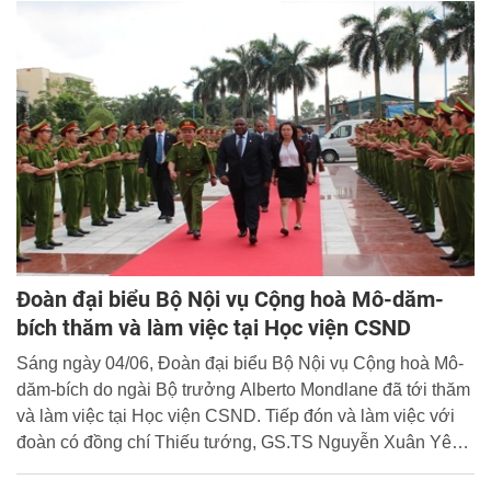
cán bộ Học viện CSND tại Khu di tích Đền thờ Bác Hồ -
Vườn Quốc gia Ba Vì, Hà Nội.
Đoàn đại biểu Bộ Nội vụ Cộng hoà Mô-dăm-
bích thăm và làm việc tại Học viện CSND
Sáng ngày 04/06, Đoàn đại biểu Bộ Nội vụ Cộng hoà Mô-
dăm-bích do ngài Bộ trưởng Alberto Mondlane đã tới thăm
và làm việc tại Học viện CSND. Tiếp đón và làm việc với
đoàn có đồng chí Thiếu tướng, GS.TS Nguyễn Xuân Yêm,
Giám đốc Học viện CSND; đồng chí Đại tá, TS Đặng Xuân