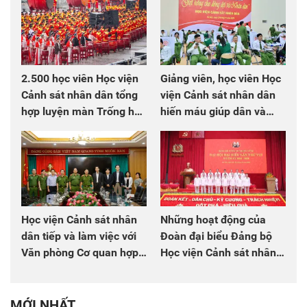
2.500 học viên Học viện
Giảng viên, học viên Học
Cảnh sát nhân dân tổng
viện Cảnh sát nhân dân
hợp luyện màn Trống hội
hiến máu giúp dân và
chào mừng Đại hội Đảng
đồng đội
Học viện Cảnh sát nhân
Những hoạt động của
dân tiếp và làm việc với
Đoàn đại biểu Đảng bộ
Văn phòng Cơ quan hợp
Học viện Cảnh sát nhân
tác quốc tế Nhật Bản tại
dân tại Đại hội đại biểu
Việt Nam
Đảng bộ Công an Trung
ương lần thứ VIII, nhiệm
MỚI NHẤT