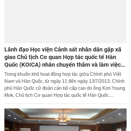
Lãnh đạo Học viện Cảnh sát nhân dân gặp xã
giao Chủ tịch Cơ quan Hợp tác quốc tế Hàn
Quốc (KOICA) nhân chuyến thăm và làm việc
tại Việt Nam
Trong khuôn khổ hoạt động hợp tác giữa Chính phủ Việt
Nam và Hàn Quốc, từ ngày 11 đến ngày 13/7/2013, Chính
phủ Hàn Quốc cử đoàn cán bộ cấp cao do ông Kim Young
Mok, Chủ tịch Cơ quan Hợp tác quốc tế Hàn Quốc
(KOICA) làm trưởng đoàn sang thăm và làm việc tại Việt
Nam nhằm rà soát, đánh giá và định hướng hoạt động hợp
tác, hỗ trợ kỹ thuật giữa hai nước. Nhân chuyến thăm này,
nhằm góp phần thúc đẩy mối quan hệ, hợp tác giữa Học
viện CSND và KOICA, chiều ngày 13/7/2013, đồng chí