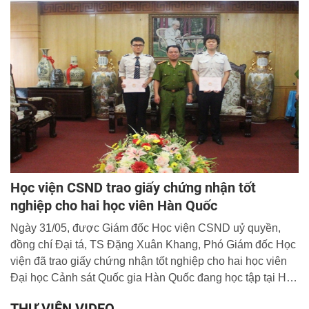
Khang, Phó Giám đốc Học viện; đại diện lãnh đạo Vụ hợp
tác Quốc tế - Bộ Công an và đại diện lãnh đạo các Khoa,
Bộ môn, Phòng, Ban, Trung tâm thuộc Học viện.
Học viện CSND trao giấy chứng nhận tốt
nghiệp cho hai học viên Hàn Quốc
Ngày 31/05, được Giám đốc Học viện CSND uỷ quyền,
đồng chí Đại tá, TS Đặng Xuân Khang, Phó Giám đốc Học
viện đã trao giấy chứng nhận tốt nghiệp cho hai học viên
Đại học Cảnh sát Quốc gia Hàn Quốc đang học tập tại Học
viện.
THƯ VIỆN VIDEO