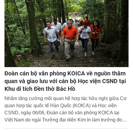
Đoàn cán bộ văn phòng KOICA về nguồn thăm
quan và giao lưu với cán bộ Học viện CSND tại
Khu di tích Đền thờ Bác Hồ
Nhằm tăng cường mối quan hệ hợp tác hữu nghị giữa Cơ
quan hợp tác quốc tế Hàn Quốc (KOICA) và Học viện
CSND, ngày 06/06, Đoàn cán bộ văn phòng KOICA tại
Việt Nam do ngài Trưởng đại diện Kim In làm trưởng đoàn
đã về nguồn thăm quan và giao lưu với tập thể lãnh đạo,