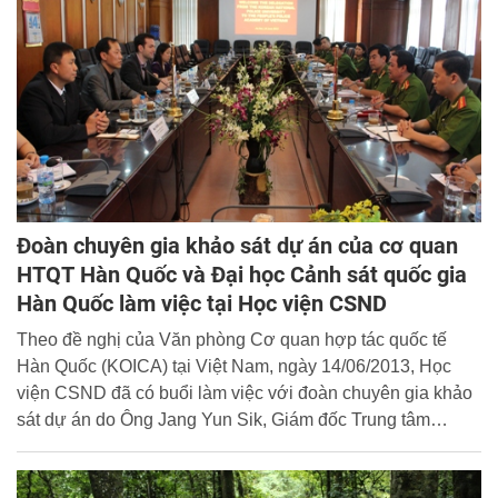
sứ quán Hoa Kỳ.
Đoàn chuyên gia khảo sát dự án của cơ quan
HTQT Hàn Quốc và Đại học Cảnh sát quốc gia
Hàn Quốc làm việc tại Học viện CSND
Theo đề nghị của Văn phòng Cơ quan hợp tác quốc tế
Hàn Quốc (KOICA) tại Việt Nam, ngày 14/06/2013, Học
viện CSND đã có buổi làm việc với đoàn chuyên gia khảo
sát dự án do Ông Jang Yun Sik, Giám đốc Trung tâm
nghiên cứu tội phạm mạng quốc tế, Đại học Cảnh sát quốc
gia Hàn Quốc (KNPU) làm trưởng đoàn...