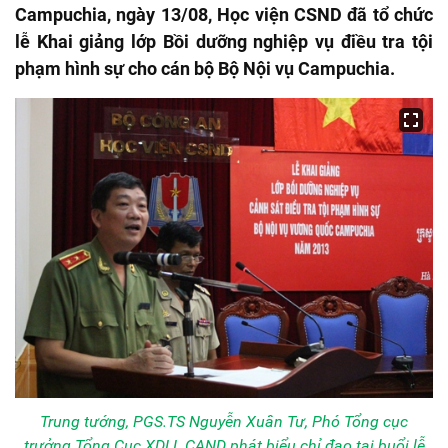
Campuchia, ngày 13/08, Học viện CSND đã tổ chức
lễ Khai giảng lớp Bồi dưỡng nghiệp vụ điều tra tội
phạm hình sự cho cán bộ Bộ Nội vụ Campuchia.
Trung tướng, PGS.TS Nguyễn Xuân Tư, Phó Tổng cục
trưởng Tổng Cục XDLL CAND phát biểu chỉ đạo tại buổi lễ