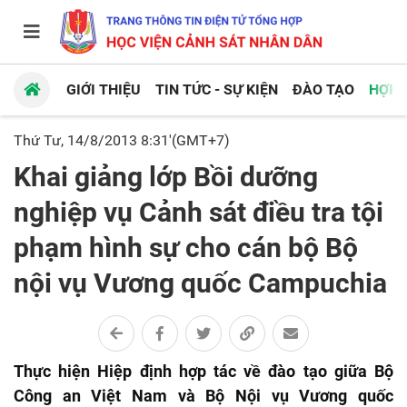
GIỚI THIỆU
TIN TỨC - SỰ KIỆN
ĐÀO TẠO
HỢP 
Thứ Tư, 14/8/2013 8:31'(GMT+7)
Khai giảng lớp Bồi dưỡng
nghiệp vụ Cảnh sát điều tra tội
phạm hình sự cho cán bộ Bộ
nội vụ Vương quốc Campuchia
Thực hiện Hiệp định hợp tác về đào tạo giữa Bộ
Công an Việt Nam và Bộ Nội vụ Vương quốc