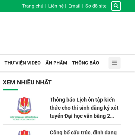
Trang chủ
|
Liên hệ
|
Email
|
Sơ đồ site
THƯ VIỆN VIDEO
ẤN PHẨM
THÔNG BÁO
XEM NHIỀU NHẤT
Thông báo Lịch ôn tập kiến
thức cho thí sinh đăng ký xét
tuyển Đại học văn bằng 2
tuyển mới, mở tại Học viện
CSND năm học 2026 - 2027
Công bố cấu trúc, định dạng