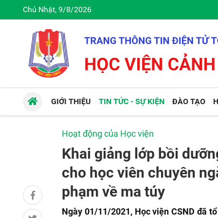
Chủ Nhật, 9/8/2026
GIỚI THIỆU
TIN TỨC - SỰ KIỆN
ĐÀO TẠO
H
Hoạt động của Học viện
Khai giảng lớp bồi dưỡng
cho học viên chuyên ngà
phạm về ma túy
Ngày 01/11/2021, Học viện CSND đã tổ 