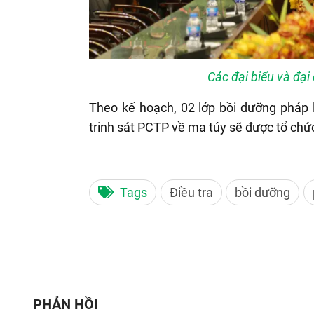
Các đại biểu và đại
Theo kế hoạch, 02 lớp bồi dưỡng pháp l
trinh sát PCTP về ma túy sẽ được tổ chứ
Tags
Điều tra
bồi dưỡng
PHẢN HỒI