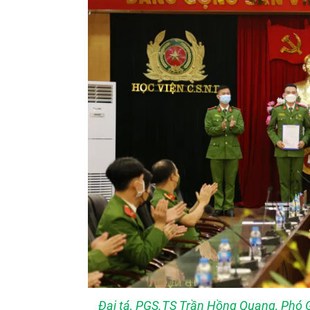
Đại tá, PGS.TS Trần Hồng Quang, Phó G