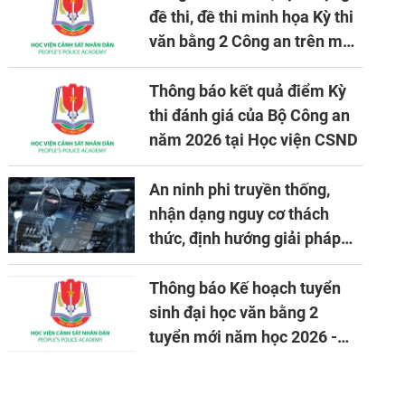
đề thi, đề thi minh họa Kỳ thi
văn bằng 2 Công an trên máy
tính
Thông báo kết quả điểm Kỳ
thi đánh giá của Bộ Công an
năm 2026 tại Học viện CSND
An ninh phi truyền thống,
nhận dạng nguy cơ thách
thức, định hướng giải pháp
đảm bảo an ninh quốc gia
trong tình hình hiện nay
Thông báo Kế hoạch tuyển
sinh đại học văn bằng 2
tuyển mới năm học 2026 -
2027