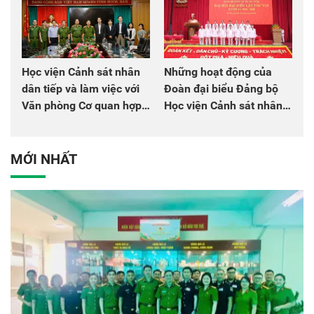
Học viện Cảnh sát nhân
Những hoạt động của
dân tiếp và làm việc với
Đoàn đại biểu Đảng bộ
Văn phòng Cơ quan hợp
Học viện Cảnh sát nhân
tác quốc tế Nhật Bản tại
dân tại Đại hội đại biểu
Việt Nam
Đảng bộ Công an Trung
ương lần thứ VIII, nhiệm
MỚI NHẤT
kỳ 2025 - 2030