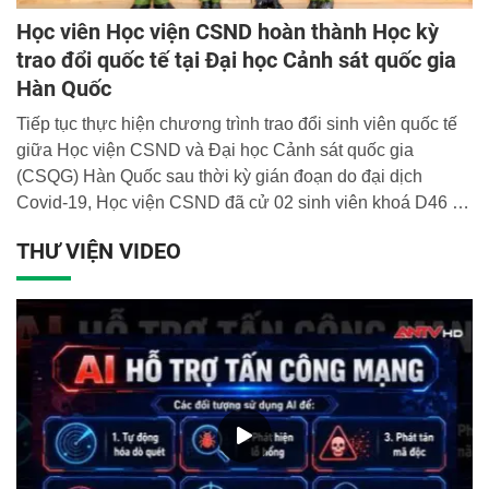
Học viên Học viện CSND hoàn thành Học kỳ
trao đổi quốc tế tại Đại học Cảnh sát quốc gia
Hàn Quốc
Tiếp tục thực hiện chương trình trao đổi sinh viên quốc tế
giữa Học viện CSND và Đại học Cảnh sát quốc gia
(CSQG) Hàn Quốc sau thời kỳ gián đoạn do đại dịch
Covid-19, Học viện CSND đã cử 02 sinh viên khoá D46 và
01 sinh viên khóa D47 tham gia học tập tại Đại học CSQG
THƯ VIỆN VIDEO
Hàn Quốc từ tháng 8/2022 đến tháng 12/2022.