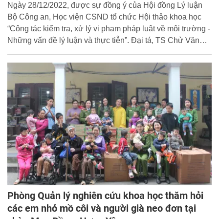
Ngày 28/12/2022, được sự đồng ý của Hội đồng Lý luận
Bộ Công an, Học viện CSND tổ chức Hội thảo khoa học
“Công tác kiểm tra, xử lý vi phạm pháp luật về môi trường -
Những vấn đề lý luận và thực tiễn”. Đại tá, TS Chử Văn
Dũng - Phó Giám đốc Học viện dự và chủ trì Hội thảo.
Phòng Quản lý nghiên cứu khoa học thăm hỏi
các em nhỏ mồ côi và người già neo đơn tại