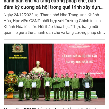
hành dân chủ và tăng cường pháp chế, bảo
đảm kỷ cương xã hội trong quá trình xây dựng,
phát triển đất nước sau gần 40 năm đổi mới”
Ngày 24/12/2022, tại Thành phố Nha Trang, tỉnh Khánh
Hòa, Học viện CSND phối hợp với Trường Chính trị tỉnh
Khánh Hòa tổ chức Hội thảo khoa học “Thực trạng mối
quan hệ giữa thực hành dân chủ và tăng cường pháp chế,
bảo đảm kỷ cương xã hội trong quá trình xây dựng, phát
triển đất nước sau gần 40 năm đổi mới”. Đồng chí Đại tá,
TS Nguyễn Đăng Sáu, Phó Giám đốc Học viện và đồng
chí Trần Hoàng Hà, Phó Hiệu trưởng phụ trách Trường
Chính trị tỉnh Khánh Hòa đồng chủ trì Hội thảo.