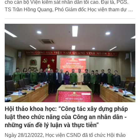
cho cán bộ Viện kiểm sát nhân dân tối cao. Đại tá, PGS.
TS Trần Hồng Quang, Phó Giám đốc Học viện tham dự và
chủ trì tại buổi lễ.
Hội thảo khoa học: “Công tác xây dựng pháp
luật theo chức năng của Công an nhân dân -
những vấn đề lý luận và thực tiễn”
Ngày 28/12/2022, Học viện CSND đã tổ chức Hội thảo