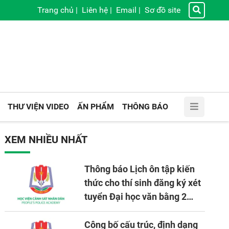
Trang chủ
|
Liên hệ
|
Email
|
Sơ đồ site
THƯ VIỆN VIDEO
ẤN PHẨM
THÔNG BÁO
XEM NHIỀU NHẤT
Thông báo Lịch ôn tập kiến
thức cho thí sinh đăng ký xét
tuyển Đại học văn bằng 2
tuyển mới, mở tại Học viện
CSND năm học 2026 - 2027
Công bố cấu trúc, định dạng