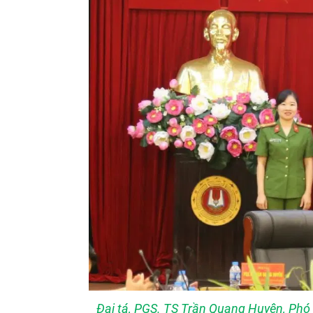
Đại tá, PGS. TS Trần Quang Huyên, Phó 