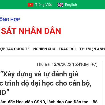
Tiếng Việt
English
ỢP TÁC QUỐC TẾ
NGHIÊN CỨU - TRAO ĐỔI
THƯ VIỆN ẢNH
Thứ Ba, 13/9/2022 16:4'(GMT+7)
 “Xây dựng và tự đánh giá
c trình độ đại học cho cán bộ,
ND”
Giám đốc Học viện CSND, lãnh đạo Cục Đào tạo
-
Bộ