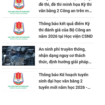
đề thi, đề thi minh họa Kỳ thi
văn bằng 2 Công an trên máy
tính
Thông báo kết quả điểm Kỳ
thi đánh giá của Bộ Công an
năm 2026 tại Học viện CSND
An ninh phi truyền thống,
nhận dạng nguy cơ thách
thức, định hướng giải pháp
đảm bảo an ninh quốc gia
trong tình hình hiện nay
Thông báo Kế hoạch tuyển
sinh đại học văn bằng 2
tuyển mới năm học 2026 -
2027