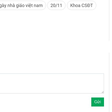
gày nhà giáo việt nam
20/11
Khoa CSĐT