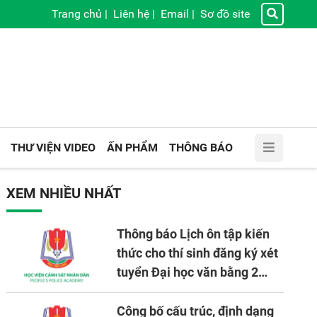
Trang chủ
|
Liên hệ
|
Email
|
Sơ đồ site
THƯ VIỆN VIDEO
ẤN PHẨM
THÔNG BÁO
XEM NHIỀU NHẤT
Thông báo Lịch ôn tập kiến
thức cho thí sinh đăng ký xét
tuyển Đại học văn bằng 2
tuyển mới, mở tại Học viện
CSND năm học 2026 - 2027
Công bố cấu trúc, định dạng