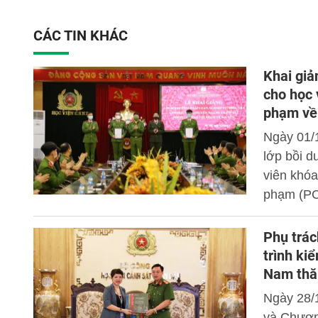
CÁC TIN KHÁC
Khai giả
cho học 
phạm về
Ngày 01/
lớp bồi d
viên khóa
phạm (PC
Phụ trác
trình ki
Nam thăm
Ngày 28/1
và Chươn