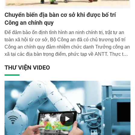
Chuyển biến địa bàn cơ sở khi được bố trí
Công an chính quy
Để đảm bảo ổn định tình hình an ninh chính trị, trật tự an
toàn xã hội từ cơ sở, Bộ Công an đã có chủ trương bố trí
Công an chính quy đảm nhiệm chức danh Trưởng công an
xã tại các địa bàn trọng điểm, phức tạp về ANTT. Thực tế
triển khai tại các địa phương đã ghi nhận hiệu quả bước
THƯ VIỆN VIDEO
đầu, được cấp ủy chính quyền, quần chúng nhân dân
đồng tình, ủng hộ và rất tin tưởng.