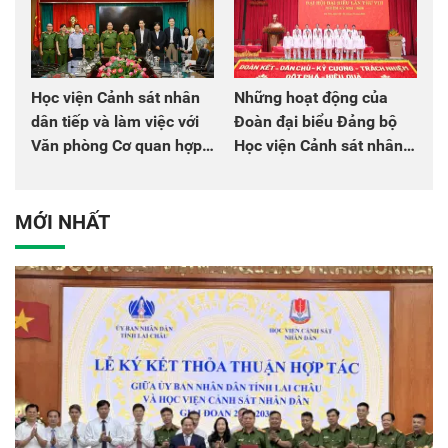
Học viện Cảnh sát nhân
Những hoạt động của
dân tiếp và làm việc với
Đoàn đại biểu Đảng bộ
Văn phòng Cơ quan hợp
Học viện Cảnh sát nhân
tác quốc tế Nhật Bản tại
dân tại Đại hội đại biểu
Việt Nam
Đảng bộ Công an Trung
ương lần thứ VIII, nhiệm
MỚI NHẤT
kỳ 2025 - 2030