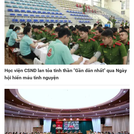
Học viện CSND lan tỏa tinh thần "Gần dân nhất" qua Ngày
hội hiến máu tình nguyện