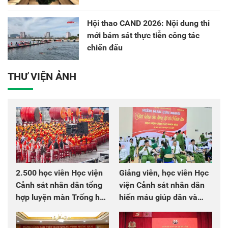
Hội thao CAND 2026: Nội dung thi
mới bám sát thực tiễn công tác
chiến đấu
THƯ VIỆN ẢNH
2.500 học viên Học viện
Giảng viên, học viên Học
Cảnh sát nhân dân tổng
viện Cảnh sát nhân dân
hợp luyện màn Trống hội
hiến máu giúp dân và
chào mừng Đại hội Đảng
đồng đội