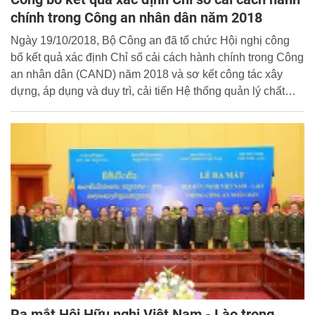
chính trong Công an nhân dân năm 2018
Ngày 19/10/2018, Bộ Công an đã tổ chức Hội nghị công
bố kết quả xác định Chỉ số cải cách hành chính trong Công
an nhân dân (CAND) năm 2018 và sơ kết công tác xây
dựng, áp dụng và duy trì, cải tiến Hệ thống quản lý chất
lượng theo Tiêu chuẩn quốc gia TCVN ISO 9001:2008
trong lực lượng CAND giai đoạn 2013 - 2018 theo hình
thức trực tuyến tại hai điểm cầu ở Hà Nội và Thành phố
Hồ Chí Minh.
Ra mắt Hội Hữu nghị Việt Nam - Lào trong