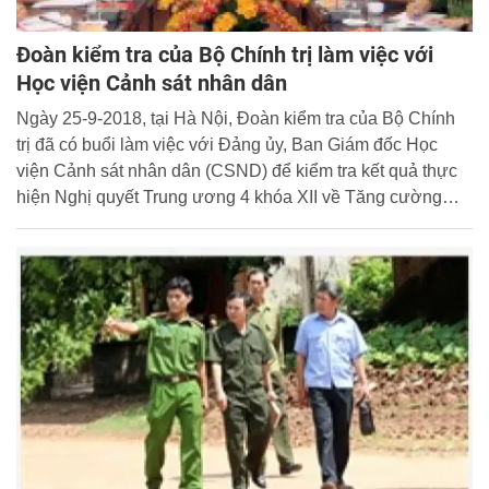
Đoàn kiểm tra của Bộ Chính trị làm việc với
Học viện Cảnh sát nhân dân
Ngày 25-9-2018, tại Hà Nội, Đoàn kiểm tra của Bộ Chính
trị đã có buổi làm việc với Đảng ủy, Ban Giám đốc Học
viện Cảnh sát nhân dân (CSND) để kiểm tra kết quả thực
hiện Nghị quyết Trung ương 4 khóa XII về Tăng cường
xây dựng, chỉnh đốn Đảng gắn với việc thực hiện Chỉ thị
số 05-CT/TW của Bộ Chính trị về đẩy mạnh học tập, làm
theo tư tưởng, đạo đức, phong cách Hồ Chí Minh.