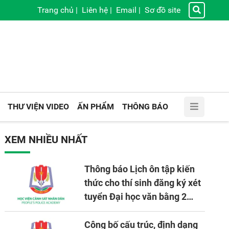
Trang chủ
|
Liên hệ
|
Email
|
Sơ đồ site
THƯ VIỆN VIDEO
ẤN PHẨM
THÔNG BÁO
XEM NHIỀU NHẤT
Thông báo Lịch ôn tập kiến
thức cho thí sinh đăng ký xét
tuyển Đại học văn bằng 2
tuyển mới, mở tại Học viện
CSND năm học 2026 - 2027
Công bố cấu trúc, định dạng