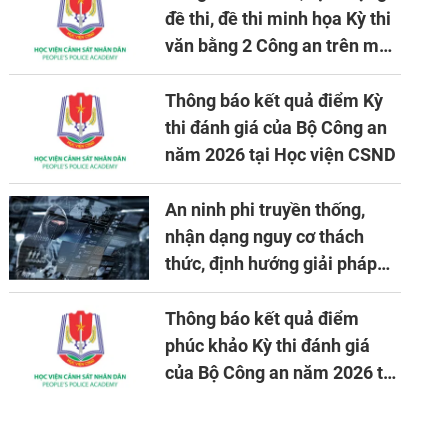
đề thi, đề thi minh họa Kỳ thi
văn bằng 2 Công an trên máy
tính
Thông báo kết quả điểm Kỳ
thi đánh giá của Bộ Công an
năm 2026 tại Học viện CSND
An ninh phi truyền thống,
nhận dạng nguy cơ thách
thức, định hướng giải pháp
đảm bảo an ninh quốc gia
trong tình hình hiện nay
Thông báo kết quả điểm
phúc khảo Kỳ thi đánh giá
của Bộ Công an năm 2026 tại
Học viện CSND