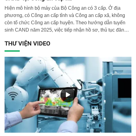
Hiện mô hình bộ máy của Bộ Công an có 3 cấp. Ở địa
phương, có Công an cấp tỉnh và Công an cấp xã, không
còn tổ chức Công an cấp huyện. Theo hướng dẫn tuyển
sinh CAND năm 2025, việc tiếp nhận hồ sơ, thủ tục đăng
ký sơ tuyển của thí sinh có nguyện vọng xét tuyển vào các
THƯ VIỆN VIDEO
trường CAND sẽ được giao cho Công an cấp xã.