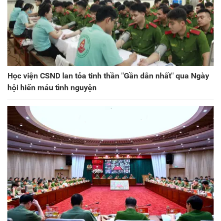
Học viện CSND lan tỏa tinh thần "Gần dân nhất" qua Ngày
hội hiến máu tình nguyện