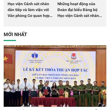
Học viện Cảnh sát nhân
Những hoạt động của
dân tiếp và làm việc với
Đoàn đại biểu Đảng bộ
Văn phòng Cơ quan hợp
Học viện Cảnh sát nhân
tác quốc tế Nhật Bản tại
dân tại Đại hội đại biểu
Việt Nam
Đảng bộ Công an Trung
ương lần thứ VIII, nhiệm
MỚI NHẤT
kỳ 2025 - 2030