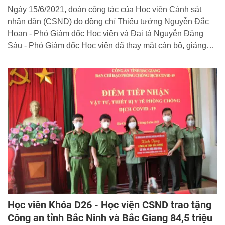
Ngày 15/6/2021, đoàn công tác của Học viện Cảnh sát
nhân dân (CSND) do đồng chí Thiếu tướng Nguyễn Đắc
Hoan - Phó Giám đốc Học viện và Đại tá Nguyễn Đăng
Sáu - Phó Giám đốc Học viện đã thay mặt cán bộ, giảng
viên, công nhân viên và học viên Học viện trao tặng tổng
số tiền 260 triệu đồng ủng hộ công tác phòng, chống dịch
Covid-19.
Học viên Khóa D26 - Học viện CSND trao tặng
Công an tỉnh Bắc Ninh và Bắc Giang 84,5 triệu