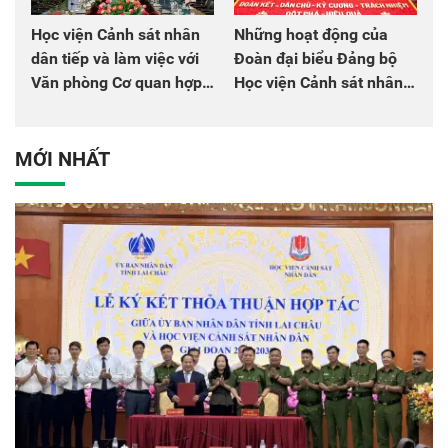
Học viện Cảnh sát nhân
Những hoạt động của
dân tiếp và làm việc với
Đoàn đại biểu Đảng bộ
Văn phòng Cơ quan hợp
Học viện Cảnh sát nhân
tác quốc tế Nhật Bản tại
dân tại Đại hội đại biểu
Việt Nam
Đảng bộ Công an Trung
ương lần thứ VIII, nhiệm
MỚI NHẤT
kỳ 2025 - 2030