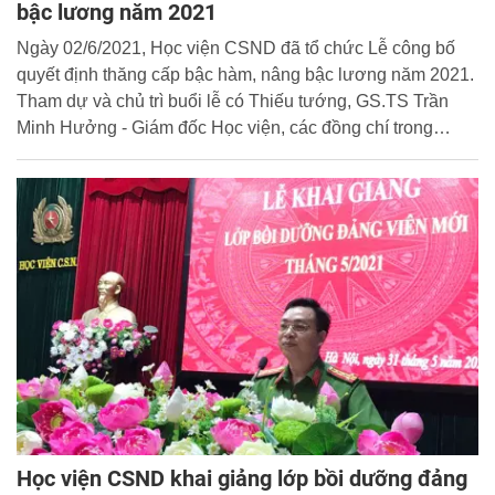
bậc lương năm 2021
Ngày 02/6/2021, Học viện CSND đã tổ chức Lễ công bố
quyết định thăng cấp bậc hàm, nâng bậc lương năm 2021.
Tham dự và chủ trì buổi lễ có Thiếu tướng, GS.TS Trần
Minh Hưởng - Giám đốc Học viện, các đồng chí trong
Đảng ủy, Ban Giám đốc Học viện cùng đại diện lãnh đạo
các đơn vị, các cán bộ, giảng viên được thăng cấp bậc
hàm, nâng bậc lương năm 2021.
Học viện CSND khai giảng lớp bồi dưỡng đảng