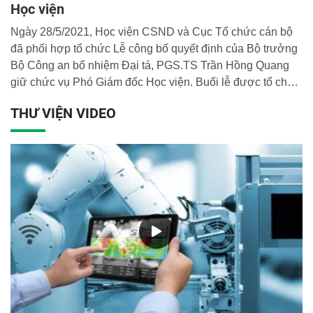
Học viện
Ngày 28/5/2021, Học viện CSND và Cục Tổ chức cán bộ
đã phối hợp tổ chức Lễ công bố quyết định của Bộ trưởng
Bộ Công an bổ nhiệm Đại tá, PGS.TS Trần Hồng Quang
giữ chức vụ Phó Giám đốc Học viện. Buổi lễ được tổ chức
đúng quy định về phòng dịch và khuyến cáo 5k của Bộ Y
THƯ VIỆN VIDEO
tế.