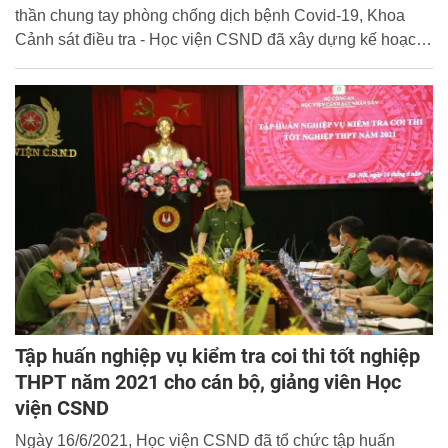
thần chung tay phòng chống dịch bệnh Covid-19, Khoa
Cảnh sát điều tra - Học viện CSND đã xây dựng kế hoạch
ủng hộ lực lượng Công an, y tế và nhân dân trong khu
cách ly trên địa bàn huyện Yên Dũng trong công tác
phòng, chống dịch Covid-19.
Tập huấn nghiệp vụ kiểm tra coi thi tốt nghiệp
THPT năm 2021 cho cán bộ, giảng viên Học
viện CSND
Ngày 16/6/2021, Học viện CSND đã tổ chức tập huấn