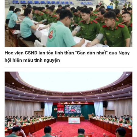
Học viện CSND lan tỏa tinh thần "Gần dân nhất" qua Ngày
hội hiến máu tình nguyện