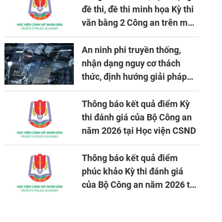
đề thi, đề thi minh họa Kỳ thi
văn bằng 2 Công an trên máy
tính
An ninh phi truyền thống,
nhận dạng nguy cơ thách
thức, định hướng giải pháp
đảm bảo an ninh quốc gia
trong tình hình hiện nay
Thông báo kết quả điểm Kỳ
thi đánh giá của Bộ Công an
năm 2026 tại Học viện CSND
Thông báo kết quả điểm
phúc khảo Kỳ thi đánh giá
của Bộ Công an năm 2026 tại
Học viện CSND