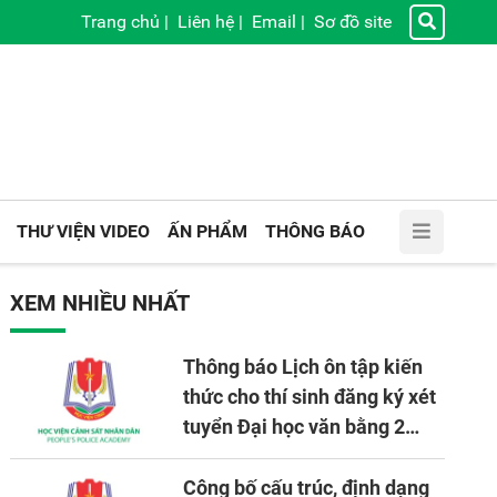
Trang chủ
|
Liên hệ
|
Email
|
Sơ đồ site
THƯ VIỆN VIDEO
ẤN PHẨM
THÔNG BÁO
XEM NHIỀU NHẤT
Thông báo Lịch ôn tập kiến
thức cho thí sinh đăng ký xét
tuyển Đại học văn bằng 2
tuyển mới, mở tại Học viện
CSND năm học 2026 - 2027
Công bố cấu trúc, định dạng