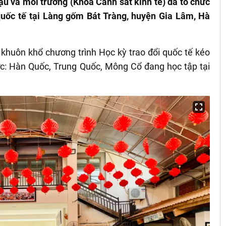
ậu và môi trường (Khoa Cảnh sát kinh tế) đã tổ chức
quốc tế tại Làng gốm Bát Tràng, huyện Gia Lâm, Hà
khuôn khổ chương trình Học kỳ trao đổi quốc tế kéo
ớc: Hàn Quốc, Trung Quốc, Mông Cổ đang học tập tại