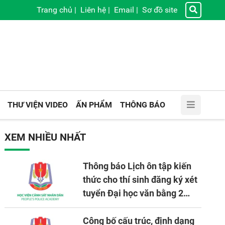
Trang chủ
|
Liên hệ
|
Email
|
Sơ đồ site
THƯ VIỆN VIDEO
ẤN PHẨM
THÔNG BÁO
XEM NHIỀU NHẤT
Thông báo Lịch ôn tập kiến
thức cho thí sinh đăng ký xét
tuyển Đại học văn bằng 2
tuyển mới, mở tại Học viện
CSND năm học 2026 - 2027
Công bố cấu trúc, định dạng