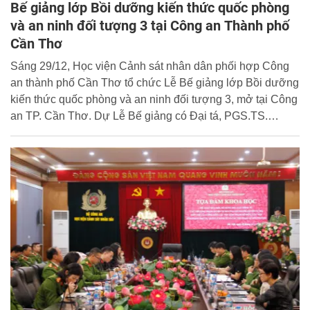
Bế giảng lớp Bồi dưỡng kiến thức quốc phòng
và an ninh đối tượng 3 tại Công an Thành phố
Cần Thơ
Sáng 29/12, Học viện Cảnh sát nhân dân phối hợp Công
an thành phố Cần Thơ tổ chức Lễ Bế giảng lớp Bồi dưỡng
kiến thức quốc phòng và an ninh đối tượng 3, mở tại Công
an TP. Cần Thơ. Dự Lễ Bế giảng có Đại tá, PGS.TS.
Nguyễn Đăng Sáu, Ủy viên BTV Đảng ủy, Phó Giám đốc
Học viện Cảnh sát nhân dân; Đại tá Huỳnh Hoài Hận, Ủy
viên BTV Đảng ủy, Phó Giám đốc Công an TP. Cần Thơ,
cùng đại diện các khoa, phòng chức năng và toàn thể học
viên lớp bồi dưỡng