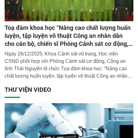
Toạ đàm khoa học “Nâng cao chất lượng huấn
luyện, tập luyện võ thuật Công an nhân dân
cho cán bộ, chiến sĩ Phòng Cảnh sát cơ động,
Công an tỉnh Thái Nguyên đáp ứng yêu cầu,
Ngày 26/12/2025, Khoa Cảnh sát vũ trang, Học viện
nhiệm vụ trong tình hình mới’’
CSND phối hợp với Phòng Cảnh sát cơ động, Công an
tỉnh Thái Nguyên tổ chức Tọa đàm khoa học: “Nâng cao
chất lượng huấn luyện, tập luyện võ thuật Công an nhân
dân cho cán bộ, chiến sĩ Phòng Cảnh sát cơ động, Công
THƯ VIỆN VIDEO
an tỉnh Thái Nguyên đáp ứng yêu cầu, nhiệm vụ trong tình
hình mới”.