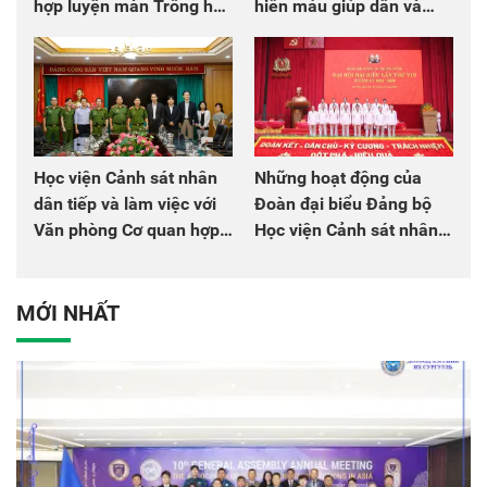
hợp luyện màn Trống hội
hiến máu giúp dân và
chào mừng Đại hội Đảng
đồng đội
Học viện Cảnh sát nhân
Những hoạt động của
dân tiếp và làm việc với
Đoàn đại biểu Đảng bộ
Văn phòng Cơ quan hợp
Học viện Cảnh sát nhân
tác quốc tế Nhật Bản tại
dân tại Đại hội đại biểu
Việt Nam
Đảng bộ Công an Trung
ương lần thứ VIII, nhiệm
MỚI NHẤT
kỳ 2025 - 2030