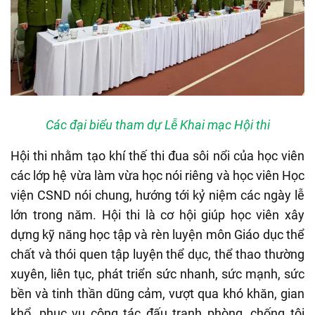
Các đại biểu tham dự Lễ Khai mạc Hội thi
Hội thi nhằm tạo khí thế thi đua sôi nổi của
học viên
các lớp hệ
v
ừa làm vừa học
nói riêng
và học viên Học
viện CSND
nói
chung,
hướng tới kỷ niệm các ngày lễ
lớn trong năm
.
Hội thi
là cơ hội
giúp học viên xây
dựng kỹ năng học tập và rèn luyện môn
Giáo dục thể
chất
và thói quen tập luyện
thể dục
,
thể thao
thường
xuyên, liên tục, phát triển sức nhanh, sức mạnh, sức
bền và tinh thần dũng cảm, vượt qua khó khăn, gian
khổ, phục vụ công tác đấu tranh phòng, chống tội