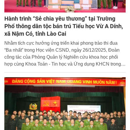
Hành trình “Sẻ chia yêu thương” tại Trường
Phổ thông dân tộc bán trú Tiểu học Vừ A Dính,
xã Nậm Có, tỉnh Lào Cai
Nhằm tích cực hưởng ứng triển khai phong trào thi đua
“Ba nhất” trong Học viện CSND, ngày 26/12/2025, Đoàn
công tác của Phòng Quản lý Nghiên cứu khoa học phối
hợp cùng Khoa Toán - Tin học và Ứng dụng KHCN trong
phòng, chống tội phạm tổ chức chương trình thiện nguyện
tại Trường Phổ thông dân tộc bán trú (PTDTBT) Tiểu học
Vừ A Dính, xã Nậm Có, tỉnh Lào Cai.