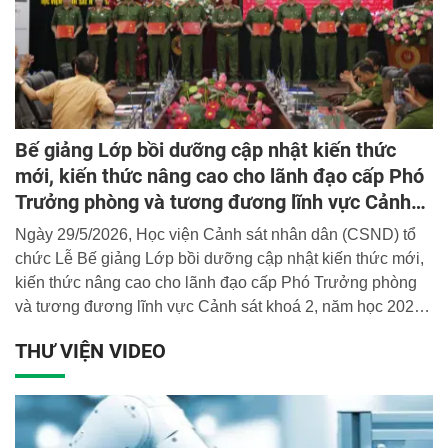
Bế giảng Lớp bồi dưỡng cập nhật kiến thức
mới, kiến thức nâng cao cho lãnh đạo cấp Phó
Trưởng phòng và tương đương lĩnh vực Cảnh
sát khoá 2, năm học 2025 - 2026
Ngày 29/5/2026, Học viện Cảnh sát nhân dân (CSND) tổ
chức Lễ Bế giảng Lớp bồi dưỡng cập nhật kiến thức mới,
kiến thức nâng cao cho lãnh đạo cấp Phó Trưởng phòng
và tương đương lĩnh vực Cảnh sát khoá 2, năm học 2025 -
2026. Đại tá, PGS.TS. Hoàng Anh Tuấn, Phó Giám đốc
THƯ VIỆN VIDEO
Học viện dự và chủ trì buổi lễ.