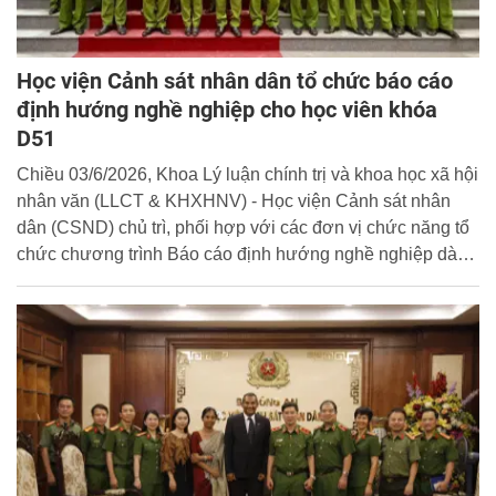
Học viện Cảnh sát nhân dân tổ chức báo cáo
định hướng nghề nghiệp cho học viên khóa
D51
Chiều 03/6/2026, Khoa Lý luận chính trị và khoa học xã hội
nhân văn (LLCT & KHXHNV) - Học viện Cảnh sát nhân
dân (CSND) chủ trì, phối hợp với các đơn vị chức năng tổ
chức chương trình Báo cáo định hướng nghề nghiệp dành
cho học viên khóa D51 với chủ đề: “Quan điểm của Đại hội
XIV của Đảng về chủ nghĩa xã hội và con đường đi lên chủ
nghĩa xã hội ở Việt Nam”.