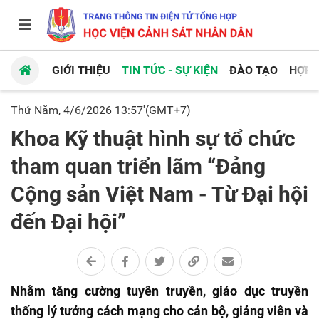
GIỚI THIỆU
TIN TỨC - SỰ KIỆN
ĐÀO TẠO
HỢP 
Thứ Năm, 4/6/2026 13:57'(GMT+7)
Khoa Kỹ thuật hình sự tổ chức
tham quan triển lãm “Đảng
Cộng sản Việt Nam - Từ Đại hội
đến Đại hội”
Nhằm tăng cường tuyên truyền, giáo dục truyền
thống lý tưởng cách mạng cho cán bộ, giảng viên và