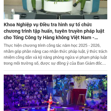
Khoa Nghiệp vụ Điều tra hình sự tổ chức
chương trình tập huấn, tuyên truyền pháp luật
cho Tổng Công ty Hàng không Việt Nam -
Vietnam Airlines
Thực hiện chương trình công tác năm học 2025 - 2026,
nhằm góp phần nâng cao nhận thức pháp luật, ý thức trách
nhiệm công dân và kỹ năng phòng ngừa vi phạm pháp luật
trong môi trường số, được sự đồng ý của Ban Giám đốc
Học viện, ngày 30/5/2026, Khoa Nghiệp vụ Điều tra hình
sự đã phối hợp với Tổng Công ty Hàng không Việt Nam tổ
chức chuỗi các chuyên đề của Chương trình tuyên truyền
pháp luật với chủ đề: “Để pháp luật đi vào cuộc sống của
mỗi chúng ta”.