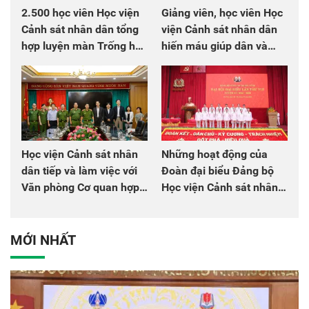
2.500 học viên Học viện
Giảng viên, học viên Học
Cảnh sát nhân dân tổng
viện Cảnh sát nhân dân
hợp luyện màn Trống hội
hiến máu giúp dân và
chào mừng Đại hội Đảng
đồng đội
Học viện Cảnh sát nhân
Những hoạt động của
dân tiếp và làm việc với
Đoàn đại biểu Đảng bộ
Văn phòng Cơ quan hợp
Học viện Cảnh sát nhân
tác quốc tế Nhật Bản tại
dân tại Đại hội đại biểu
Việt Nam
Đảng bộ Công an Trung
ương lần thứ VIII, nhiệm
MỚI NHẤT
kỳ 2025 - 2030