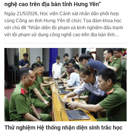
nghệ cao trên địa bàn tỉnh Hưng Yên”
Ngày 21/5/2026, Học viện Cảnh sát nhân dân phối hợp
cùng Công an tỉnh Hưng Yên tổ chức Tọa đàm khoa học
với chủ đề “Nhận diện tội phạm và kinh nghiệm đấu tranh
với tội phạm sử dụng công nghệ cao trên địa bàn tỉnh
Hưng Yên”. Các đồng chí: Đại tá Nguyễn Tiến Hưng –
Trưởng phòng Cảnh sát hình sự Công an tỉnh Hưng Yên;
Trung tá, PGS.TS Ngô Văn Vinh – Phó Trưởng khoa
Nghiệp vụ điều tra hình sự, Học viện Cảnh sát nhân dân
đồng chủ trì tọa đàm.
Thử nghiệm Hệ thống nhận diện sinh trắc học