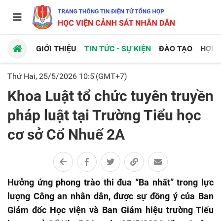
GIỚI THIỆU
TIN TỨC - SỰ KIỆN
ĐÀO TẠO
HỢP 
Thứ Hai, 25/5/2026 10:5'(GMT+7)
Khoa Luật tổ chức tuyên truyền
pháp luật tại Trường Tiểu học
cơ sở Cổ Nhuế 2A
Hưởng ứng phong trào thi đua “Ba nhất” trong lực
lượng Công an nhân dân, được sự đồng ý của Ban
Giám đốc Học viện và Ban Giám hiệu trường Tiểu