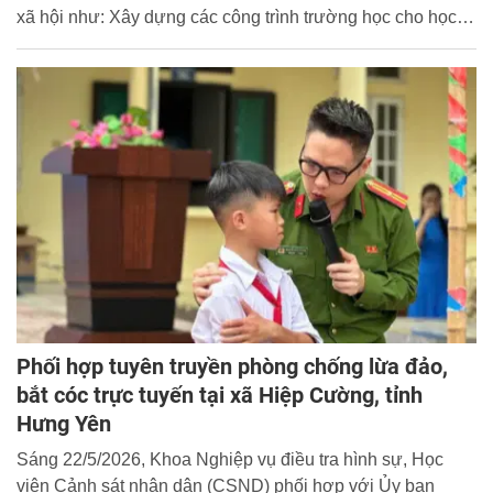
xã hội như: Xây dựng các công trình trường học cho học
sinh, nhà nhân ái cho người dân trên địa bàn và tặng 11
bộ máy tính, nhiều phần quà khác cho Công an các xã tại
tỉnh Điện Biên...
Phối hợp tuyên truyền phòng chống lừa đảo,
bắt cóc trực tuyến tại xã Hiệp Cường, tỉnh
Hưng Yên
Sáng 22/5/2026, Khoa Nghiệp vụ điều tra hình sự, Học
viện Cảnh sát nhân dân (CSND) phối hợp với Ủy ban