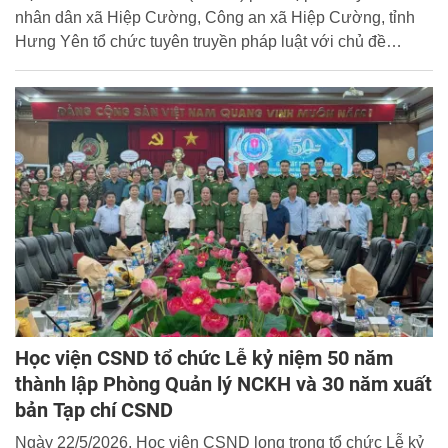
nhân dân xã Hiệp Cường, Công an xã Hiệp Cường, tỉnh
Hưng Yên tổ chức tuyên truyền pháp luật với chủ đề
“Phòng chống lừa đảo, bắt cóc trực tuyến” tại Trường Tiểu
học và THCS Hiệp Cường 1.
Học viện CSND tổ chức Lễ kỷ niệm 50 năm
thành lập Phòng Quản lý NCKH và 30 năm xuất
bản Tạp chí CSND
Ngày 22/5/2026, Học viện CSND long trọng tổ chức Lễ kỷ