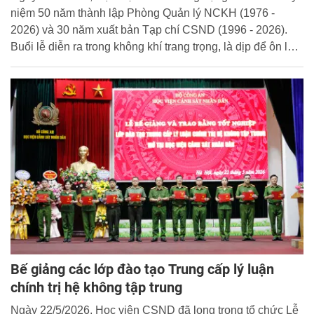
niệm 50 năm thành lập Phòng Quản lý NCKH (1976 -
2026) và 30 năm xuất bản Tạp chí CSND (1996 - 2026).
Buổi lễ diễn ra trong không khí trang trọng, là dịp để ôn lại
truyền thống vẻ vang, ghi nhận những đóng góp quan
trọng của các thế hệ cán bộ, chiến sĩ đối với sự nghiệp
giáo dục, đào tạo, nghiên cứu khoa học của Học viện
CSND và lực lượng CAND.
Bế giảng các lớp đào tạo Trung cấp lý luận
chính trị hệ không tập trung
Ngày 22/5/2026, Học viện CSND đã long trọng tổ chức Lễ