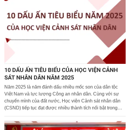
10 DẤU ẤN TIÊU BIỂU CỦA HỌC VIỆN CẢNH
SÁT NHÂN DÂN NĂM 2025
Năm 2025 là năm đánh dấu nhiều mốc son của dân tộc
Việt Nam và lực lượng Công an nhân dân. Cùng với sự
chuyển mình của đất nước, Học viện Cảnh sát nhân dân
(CSND) tiếp tục đạt được nhiều thành tích nổi bật trong
công tác giáo dục, đào tạo, nghiên cứu khoa học và xây
dựng lực lượng Công an nhân dân, thể hiện qua 10 dấu
ấn tiêu biểu sau: