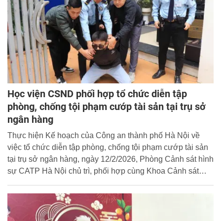
Học viện CSND phối hợp tổ chức diễn tập
phòng, chống tội phạm cướp tài sản tại trụ sở
ngân hàng
Thực hiện Kế hoạch của Công an thành phố Hà Nội về
việc tổ chức diễn tập phòng, chống tội phạm cướp tài sản
tại trụ sở ngân hàng, ngày 12/2/2026, Phòng Cảnh sát hình
sự CATP Hà Nội chủ trì, phối hợp cùng Khoa Cảnh sát
hình sự - Học viện CSND, Phòng An ninh Kinh tế, Phòng
Kỹ thuật Hình sự, Công an phường Tây Hồ và Ngân hàng
Thương mại Cổ phần Công thương Việt Nam - Chi nhánh
Tây Hồ tổ chức diễn tập phương án phòng, chống cướp