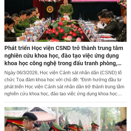
Phát triển Học viện CSND trở thành trung tâm
nghiên cứu khoa học, đào tạo việc ứng dụng
khoa học công nghệ trong đấu tranh phòng,
chống tội phạm
Ngày 06/3/2026, Học viện Cảnh sát nhân dân (CSND) tổ
chức Tọa đàm khoa học với chủ đề: “Định hướng đầu tư
phát triển Học viện Cảnh sát nhân dân trở thành trung tâm
nghiên cứu khoa học, đào tạo việc ứng dụng khoa học
công nghệ trong đấu tranh phòng, chống tội phạm, giai
đoạn 2026 - 2030 và giai đoạn 2031 - 2045”. Thiếu tướng,
TS. Chử Văn Dũng - Phó Giám đốc Học viện chủ trì, điều
hành tham luận tại Tọa đàm.