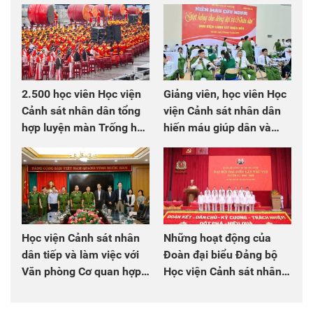
2.500 học viên Học viện
Giảng viên, học viên Học
Cảnh sát nhân dân tổng
viện Cảnh sát nhân dân
hợp luyện màn Trống hội
hiến máu giúp dân và
chào mừng Đại hội Đảng
đồng đội
Học viện Cảnh sát nhân
Những hoạt động của
dân tiếp và làm việc với
Đoàn đại biểu Đảng bộ
Văn phòng Cơ quan hợp
Học viện Cảnh sát nhân
tác quốc tế Nhật Bản tại
dân tại Đại hội đại biểu
Việt Nam
Đảng bộ Công an Trung