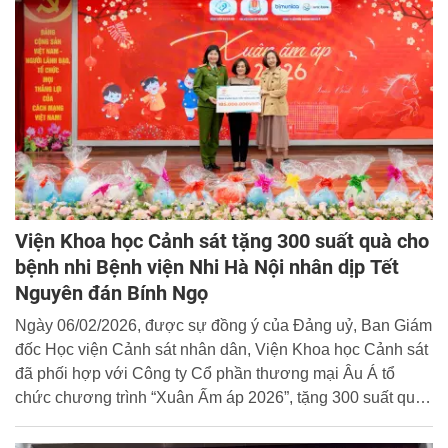
Viện Khoa học Cảnh sát tặng 300 suất quà cho
bệnh nhi Bệnh viện Nhi Hà Nội nhân dịp Tết
Nguyên đán Bính Ngọ
Ngày 06/02/2026, được sự đồng ý của Đảng uỷ, Ban Giám
đốc Học viện Cảnh sát nhân dân, Viện Khoa học Cảnh sát
đã phối hợp với Công ty Cổ phần thương mại Âu Á tổ
chức chương trình “Xuân Ấm áp 2026”, tặng 300 suất quà
cho các bệnh nhi đang điều trị nội trú tại Bệnh viện Nhi Hà
Nội. Tổng các phần quà trị giá 185 triệu đồng.