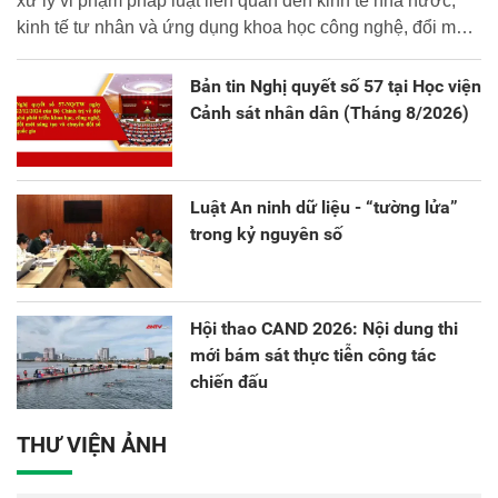
xử lý vi phạm pháp luật liên quan đến kinh tế nhà nước,
kinh tế tư nhân và ứng dụng khoa học công nghệ, đổi mới
sáng tạo và chuyển đổi số.
Bản tin Nghị quyết số 57 tại Học viện
Cảnh sát nhân dân (Tháng 8/2026)
Luật An ninh dữ liệu - “tường lửa”
trong kỷ nguyên số
Hội thao CAND 2026: Nội dung thi
mới bám sát thực tiễn công tác
chiến đấu
THƯ VIỆN ẢNH