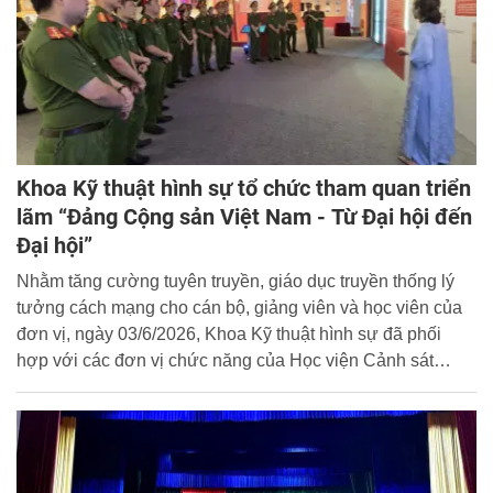
Khoa Kỹ thuật hình sự tổ chức tham quan triển
lãm “Đảng Cộng sản Việt Nam - Từ Đại hội đến
Đại hội”
Nhằm tăng cường tuyên truyền, giáo dục truyền thống lý
tưởng cách mạng cho cán bộ, giảng viên và học viên của
đơn vị, ngày 03/6/2026, Khoa Kỹ thuật hình sự đã phối
hợp với các đơn vị chức năng của Học viện Cảnh sát
nhân dân (CSND) tổ chức cho giảng viên và học viên
chuyên ngành Kỹ thuật hình sự tham quan triển lãm “Đảng
Cộng sản Việt Nam - Từ Đại hội đến Đại hội” tại trụ sở Cục
Lưu trữ, Văn phòng Trung ương Đảng.