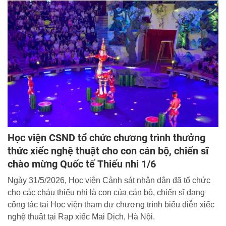
sự đã phối hợp với Tổng Công ty Hàng không Việt Nam tổ
chức chuỗi các chuyên đề của Chương trình tuyên truyền
pháp luật với chủ đề: “Để pháp luật đi vào cuộc sống của
mỗi chúng ta”.
Học viện CSND tổ chức chương trình thưởng
thức xiếc nghệ thuật cho con cán bộ, chiến sĩ
chào mừng Quốc tế Thiếu nhi 1/6
Ngày 31/5/2026, Học viện Cảnh sát nhân dân đã tổ chức
cho các cháu thiếu nhi là con của cán bộ, chiến sĩ đang
công tác tại Học viện tham dự chương trình biểu diễn xiếc
nghệ thuật tại Rạp xiếc Mai Dịch, Hà Nội.