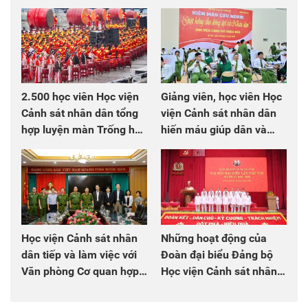
2.500 học viên Học viện
Giảng viên, học viên Học
Cảnh sát nhân dân tổng
viện Cảnh sát nhân dân
hợp luyện màn Trống hội
hiến máu giúp dân và
chào mừng Đại hội Đảng
đồng đội
Học viện Cảnh sát nhân
Những hoạt động của
dân tiếp và làm việc với
Đoàn đại biểu Đảng bộ
Văn phòng Cơ quan hợp
Học viện Cảnh sát nhân
tác quốc tế Nhật Bản tại
dân tại Đại hội đại biểu
Việt Nam
Đảng bộ Công an Trung