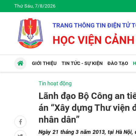
Thứ Sáu, 7/8/2026
GIỚI THIỆU
TIN TỨC - SỰ KIỆN
ĐÀO TẠO
H
Tin hoạt động
Lãnh đạo Bộ Công an tiế
án “Xây dựng Thư viện đ
nhân dân”
Ngày 21 tháng 3 năm 2013, tại Hà Nội,