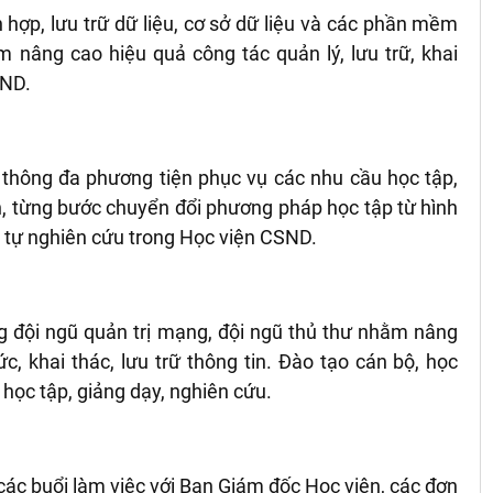
 hợp, l
ưu trữ dữ liệu, cơ sở dữ liệu và các phần mềm
 nâng cao hiệu quả công tác quản l
ý, l
ưu trữ, khai
SND.
 thông đa phương tiện phục vụ các nhu cầu học tập,
, từng bước chuyển đổi phương pháp học tập từ h
ình
, tự nghiên cứu trong Học viện CSND.
 đội ngũ quản trị mạng, đội ngũ thủ thư nhằm nâng
c, khai thác, lưu trữ thông tin. Đào tạo cán bộ, học
ụ học tập, giảng dạy, nghiên cứu.
 các buổi làm việc với Ban Giám đốc Học viện, các đơn