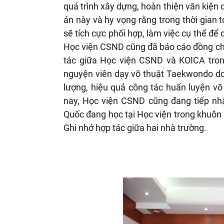
quá trình xây dựng, hoàn thiện văn kiện
án này và hy vọng rằng trong thời gian t
sẽ tích cực phối hợp, làm việc cụ thể để 
Học viện CSND cũng đ
ã báo cáo đồng ch
tác giữa Học viện CSND và KOICA trong
nguyện viên dạy võ thuật Taekwondo do
l
ượng, hiệu quả công tác huấn luyện v
õ
nay, Học viện CSND cũng đang tiếp nhậ
Quốc đang học tại Học viện trong khuôn 
Ghi nhớ hợp tác giữa hai nhà tr
ường.