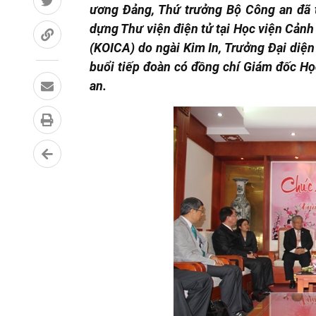
ương Đảng, Thứ trưởng Bộ Công an đ
ã 
dựng Th
ư viện điện tử tại Học viện Cản
(KOICA) do ngài Kim In, Trưởng Đại diệ
buổi tiếp
đoàn c
ó đồng chí Giám đốc Họ
an.