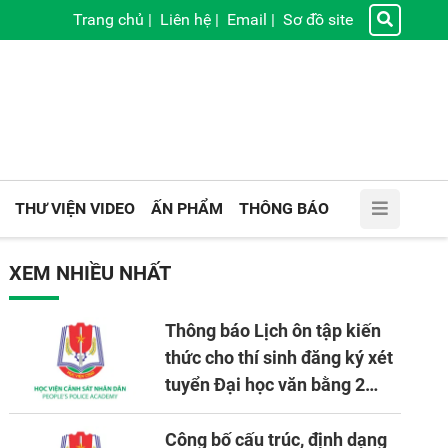
Trang chủ
|
Liên hệ
|
Email
|
Sơ đồ site
THƯ VIỆN VIDEO
ẤN PHẨM
THÔNG BÁO
XEM NHIỀU NHẤT
Thông báo Lịch ôn tập kiến
thức cho thí sinh đăng ký xét
tuyển Đại học văn bằng 2
tuyển mới, mở tại Học viện
CSND năm học 2026 - 2027
Công bố cấu trúc, định dạng