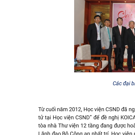
Các đại b
Từ cuối năm 2012, Học viện CSND đã ngh
tử tại Học viện CSND” để đề nghị KOICA
tòa nhà Th
ư viện 12 tầng đang được hoà
L
ãnh đạo Bộ Công an nhất trí, Học viện 