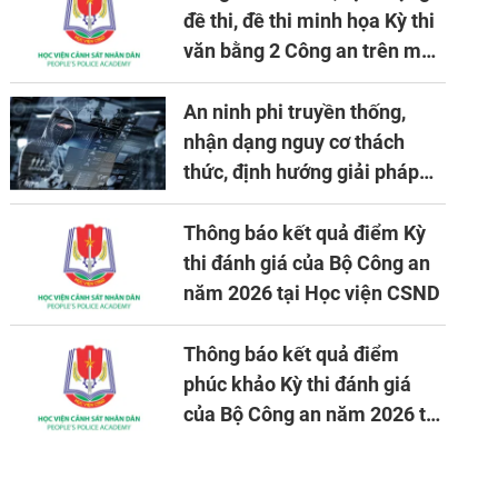
đề thi, đề thi minh họa Kỳ thi
văn bằng 2 Công an trên máy
tính
An ninh phi truyền thống,
nhận dạng nguy cơ thách
thức, định hướng giải pháp
đảm bảo an ninh quốc gia
trong tình hình hiện nay
Thông báo kết quả điểm Kỳ
thi đánh giá của Bộ Công an
năm 2026 tại Học viện CSND
Thông báo kết quả điểm
phúc khảo Kỳ thi đánh giá
của Bộ Công an năm 2026 tại
Học viện CSND