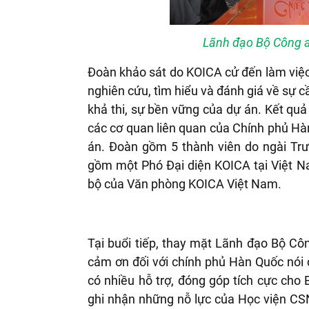
Lãnh đạo Bộ Công a
Đoàn khảo sát do KOICA cử đến làm việc
nghiên cứu, tìm hiểu và đánh giá về sự cầ
khả thi, sự bền vững của dự án. Kết quả
các c
ơ quan liên quan của Chính phủ Hàn
án. Đoàn gồm 5 thành viên do ngài Trư
gồm một Phó Đại diện KOICA tại Việt N
bộ của Văn ph
òng KOICA Việt Nam.
Tại buổi tiếp, thay mặt Lãnh đạo Bộ Cô
cảm
ơn đối với chính phủ Hàn Quốc nói 
có nhiều hỗ trợ, đóng góp tích cực ch
ghi nhận những nỗ lực của Học viện CSN