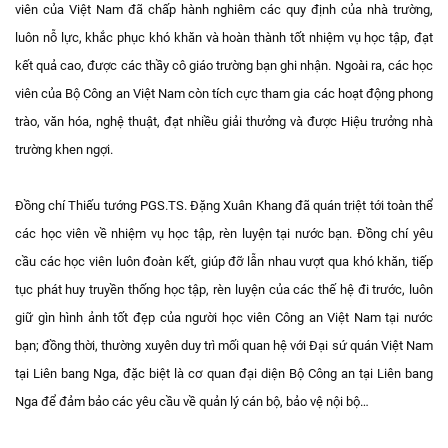
viên của Việt Nam đã chấp hành nghiêm các quy định của nhà trường,
luôn nỗ lực, khắc phục khó khăn và hoàn thành tốt nhiệm vụ học tập, đạt
kết quả cao, được các thầy cô giáo trường bạn ghi nhận. Ngoài ra, các học
viên của Bộ Công an Việt Nam còn tích cực tham gia các hoạt động phong
trào, văn hóa, nghệ thuật, đạt nhiều giải thưởng và được Hiệu trưởng nhà
trường khen ngợi.
Đồng chí Thiếu tướng PGS.TS. Đặng Xuân Khang đã quán triệt tới toàn thể
các học viên về nhiệm vụ học tập, rèn luyện tại nước bạn. Đồng chí yêu
cầu các học viên luôn đoàn kết, giúp đỡ lẫn nhau vượt qua khó khăn, tiếp
tục phát huy truyền thống học tập, rèn luyện của các thế hệ đi trước, luôn
giữ gìn hình ảnh tốt đẹp của người học viên Công an Việt Nam tại nước
bạn; đồng thời, thường xuyên duy trì mối quan hệ với Đại sứ quán Việt Nam
tại Liên bang Nga, đặc biệt là cơ quan đại diện Bộ Công an tại Liên bang
Nga để đảm bảo các yêu cầu về quản lý cán bộ, bảo vệ nội bộ…