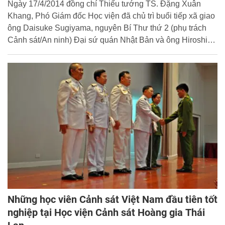
Ngày 17/4/2014 đồng chí Thiếu tướng TS. Đặng Xuân
Khang, Phó Giám đốc Học viện đã chủ trì buổi tiếp xã giao
ông Daisuke Sugiyama, nguyên Bí Thư thứ 2 (phụ trách
Cảnh sát/An ninh) Đại sứ quán Nhật Bản và ông Hiroshi
Konishi, người kế nhiệm ông Daisuke Sugiyama. Cùng
tham dự buổi tiếp có đại diện Lãnh đạo Văn phòng Học
viện, Phòng Hợp tác quốc tế và cán bộ Đại sứ quán Nhật
Bản.
Những học viên Cảnh sát Việt Nam đầu tiên tốt
nghiệp tại Học viện Cảnh sát Hoàng gia Thái