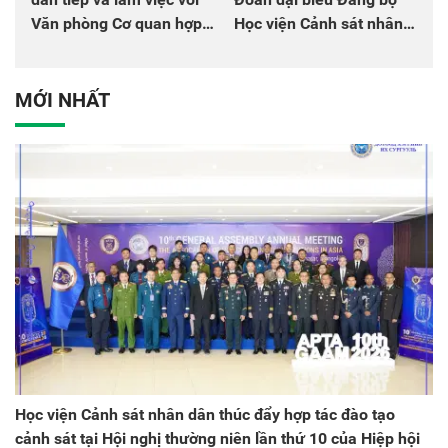
Văn phòng Cơ quan hợp
Học viện Cảnh sát nhân
tác quốc tế Nhật Bản tại
dân tại Đại hội đại biểu
Việt Nam
Đảng bộ Công an Trung
ương lần thứ VIII, nhiệm
MỚI NHẤT
kỳ 2025 - 2030
Học viện Cảnh sát nhân dân thúc đẩy hợp tác đào tạo
cảnh sát tại Hội nghị thường niên lần thứ 10 của Hiệp hội